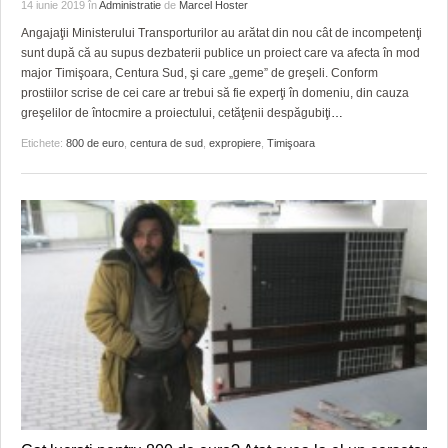
GRĂDINA TAICII DOMNULUI
CRONICĂ DE FILM
ACCIDENTE
14 iunie 2019
în
Administratie
de
Marcel Hoster
Angajaţii Ministerului Transporturilor au arătat din nou cât de incompetenţi
ZIARISTU’ DE TERASĂ
UNDE MERGEM
ANUNŢURI
sunt după că au supus dezbaterii publice un proiect care va afecta în mod
major Timişoara, Centura Sud, şi care „geme” de greşeli. Conform
CU OIŞTEA-N KIERKEGAARD
FILME DOCUMENTARE
INFO SI UTILE
prostiilor scrise de cei care ar trebui să fie experţi în domeniu, din cauza
greşelilor de întocmire a proiectului, cetăţenii despăgubiţi
…
FINANŢĂRI DE LA A LA Z
CLIPURI VIDEO
CULTURA
Etichete:
800 de euro
,
centura de sud
,
expropiere
,
Timişoara
PE SURSE
JOCURI ONLINE
INVATAMANT
JUSTITIE
FILME DOCUMENTARE
CLIPURI VIDEO
JOCURI ONLINE
DIVERSE
FARMACII DIN TIMIŞOARA