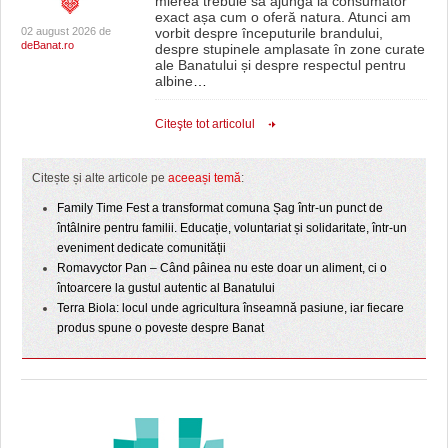
mierea trebuie să ajungă la consumator
exact așa cum o oferă natura. Atunci am
02 august 2026 de
vorbit despre începuturile brandului,
deBanat.ro
despre stupinele amplasate în zone curate
ale Banatului și despre respectul pentru
albine
…
Citeşte tot articolul
Citește și alte articole pe
aceeași temă
:
Family Time Fest a transformat comuna Șag într-un punct de
întâlnire pentru familii. Educație, voluntariat și solidaritate, într-un
eveniment dedicate comunității
Romavyctor Pan – Când pâinea nu este doar un aliment, ci o
întoarcere la gustul autentic al Banatului
Terra Biola: locul unde agricultura înseamnă pasiune, iar fiecare
produs spune o poveste despre Banat