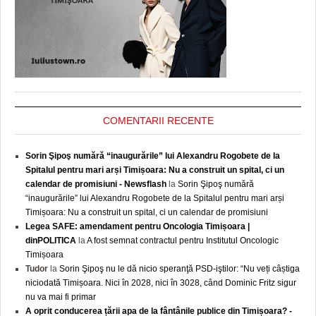
COMENTARII RECENTE
Sorin Şipoş numără “inaugurările” lui Alexandru Rogobete de la
Spitalul pentru mari arși Timișoara: Nu a construit un spital, ci un
calendar de promisiuni - Newsflash
la
Sorin Şipoş numără
“inaugurările” lui Alexandru Rogobete de la Spitalul pentru mari arși
Timișoara: Nu a construit un spital, ci un calendar de promisiuni
Legea SAFE: amendament pentru Oncologia Timișoara |
dinPOLITICA
la
A fost semnat contractul pentru Institutul Oncologic
Timișoara
Tudor
la
Sorin Şipoş nu le dă nicio speranţă PSD-iştilor: “Nu veți câștiga
niciodată Timișoara. Nici în 2028, nici în 3028, când Dominic Fritz sigur
nu va mai fi primar
A oprit conducerea țării apa de la fântânile publice din Timișoara? -