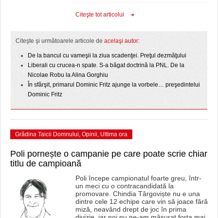
Citeşte tot articolul
Citeşte şi următoarele articole de
acelaşi autor:
De la bancul cu vameşii la ziua scadenţei. Preţul dezmăţului
Liberali cu crucea-n spate. S-a băgat doctrină la PNL. De la
Nicolae Robu la Alina Gorghiu
În sfârşit, primarul Dominic Fritz ajunge la vorbele… preşedintelui
Dominic Fritz
Grădina Taicii Domnului
,
Opinii
,
Ultima ora
Poli pornește o campanie pe care poate scrie chiar
titlu de campioană
Poli începe campionatul foarte greu, într-
un meci cu o contracandidată la
promovare. Chindia Târgoviște nu e una
dintre cele 12 echipe care vin să joace fără
miză, neavând drept de joc în prima
divizie, iar noi nu ne-am măsurat forța mai