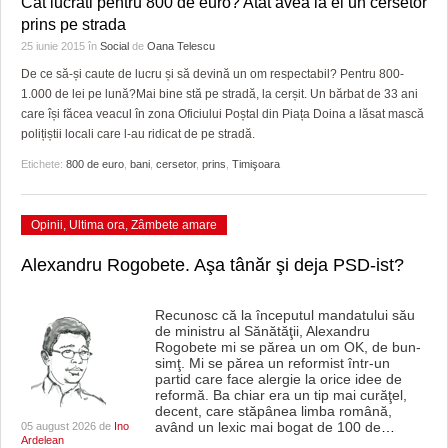
Cat lucrati pentru 800 de euro? Atat avea la el un cersetor
HARTA TIMIŞOAREI
prins pe strada
25 iunie 2015
în
Social
de
Oana Telescu
LICEE, ŞCOLI ŞI GRĂDINIŢE DIN TIMIŞ
De ce să-și caute de lucru și să devină un om respectabil? Pentru 800-
PRIMĂRIILE DIN TIMIŞ
1.000 de lei pe lună?Mai bine stă pe stradă, la cerșit. Un bărbat de 33 ani
care își făcea veacul în zona Oficiului Poștal din Piața Doina a lăsat mască
SFATUL MEDICULUI
polițiștii locali care l-au ridicat de pe stradă.
Etichete:
800 de euro
,
bani
,
cersetor
,
prins
,
Timişoara
SFATURI JURIDICE
Opinii
,
Ultima ora
,
Zâmbete amare
Alexandru Rogobete. Aşa tânăr şi deja PSD-ist?
Recunosc că la începutul mandatului său
de ministru al Sănătăţii, Alexandru
Rogobete mi se părea un om OK, de bun-
simţ. Mi se părea un reformist într-un
partid care face alergie la orice idee de
reformă. Ba chiar era un tip mai curăţel,
decent, care stăpânea limba română,
având un lexic mai bogat de 100 de
…
05 august 2026 de
Ino
Ardelean