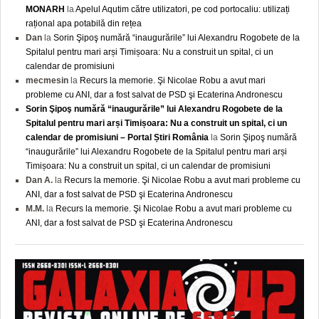
MONARH
la
Apelul Aqutim către utilizatori, pe cod portocaliu: utilizați
rațional apa potabilă din rețea
Dan
la
Sorin Şipoş numără “inaugurările” lui Alexandru Rogobete de la
Spitalul pentru mari arși Timișoara: Nu a construit un spital, ci un
calendar de promisiuni
mecmesin
la
Recurs la memorie. Şi Nicolae Robu a avut mari
probleme cu ANI, dar a fost salvat de PSD şi Ecaterina Andronescu
Sorin Şipoş numără “inaugurările” lui Alexandru Rogobete de la
Spitalul pentru mari arși Timișoara: Nu a construit un spital, ci un
calendar de promisiuni – Portal Știri România
la
Sorin Şipoş numără
“inaugurările” lui Alexandru Rogobete de la Spitalul pentru mari arși
Timișoara: Nu a construit un spital, ci un calendar de promisiuni
Dan A.
la
Recurs la memorie. Şi Nicolae Robu a avut mari probleme cu
ANI, dar a fost salvat de PSD şi Ecaterina Andronescu
M.M.
la
Recurs la memorie. Şi Nicolae Robu a avut mari probleme cu
ANI, dar a fost salvat de PSD şi Ecaterina Andronescu