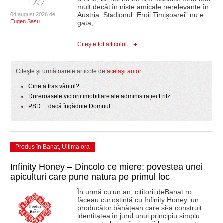
mult decât în niște amicale nerelevante în
Austria. Stadionul „Eroii Timișoarei” nu e
04 august 2026 de
Eugen Sasu
gata,
…
Citeşte tot articolul
Citeşte şi următoarele articole de
acelaşi autor
:
Cine a tras vântul?
Dureroasele victorii imobiliare ale administrației Fritz
PSD… dacă îngăduie Domnul
Produs în Banat
,
Ultima ora
Infinity Honey – Dincolo de miere: povestea unei
apiculturi care pune natura pe primul loc
În urmă cu un an, cititorii deBanat.ro
făceau cunoștință cu Infinity Honey, un
producător bănățean care și-a construit
identitatea în jurul unui principiu simplu: