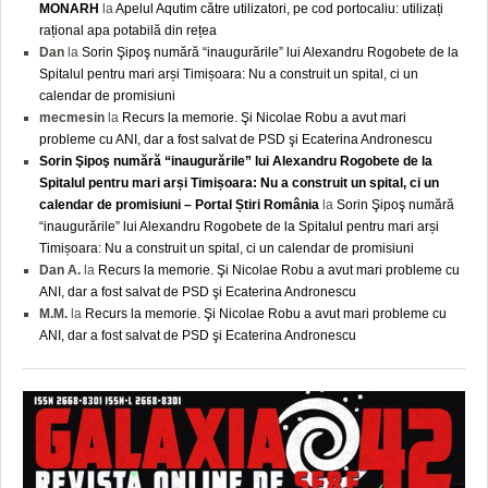
MONARH
la
Apelul Aqutim către utilizatori, pe cod portocaliu: utilizați
rațional apa potabilă din rețea
Dan
la
Sorin Şipoş numără “inaugurările” lui Alexandru Rogobete de la
Spitalul pentru mari arși Timișoara: Nu a construit un spital, ci un
calendar de promisiuni
mecmesin
la
Recurs la memorie. Şi Nicolae Robu a avut mari
probleme cu ANI, dar a fost salvat de PSD şi Ecaterina Andronescu
Sorin Şipoş numără “inaugurările” lui Alexandru Rogobete de la
Spitalul pentru mari arși Timișoara: Nu a construit un spital, ci un
calendar de promisiuni – Portal Știri România
la
Sorin Şipoş numără
“inaugurările” lui Alexandru Rogobete de la Spitalul pentru mari arși
Timișoara: Nu a construit un spital, ci un calendar de promisiuni
Dan A.
la
Recurs la memorie. Şi Nicolae Robu a avut mari probleme cu
ANI, dar a fost salvat de PSD şi Ecaterina Andronescu
M.M.
la
Recurs la memorie. Şi Nicolae Robu a avut mari probleme cu
ANI, dar a fost salvat de PSD şi Ecaterina Andronescu