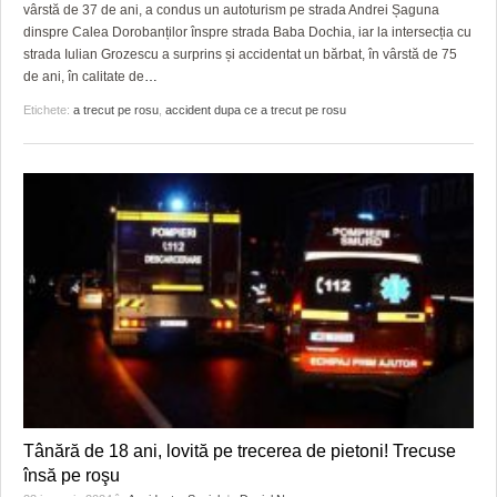
GRĂDINA TAICII DOMNULUI
CRONICĂ DE FILM
ACCIDENTE
vârstă de 37 de ani, a condus un autoturism pe strada Andrei Șaguna
dinspre Calea Dorobanților înspre strada Baba Dochia, iar la intersecția cu
ZIARISTU’ DE TERASĂ
UNDE MERGEM
ANUNŢURI
strada Iulian Grozescu a surprins și accidentat un bărbat, în vârstă de 75
de ani, în calitate de
…
CU OIŞTEA-N KIERKEGAARD
FILME DOCUMENTARE
INFO SI UTILE
Etichete:
a trecut pe rosu
,
accident dupa ce a trecut pe rosu
FINANŢĂRI DE LA A LA Z
CLIPURI VIDEO
CULTURA
PE SURSE
JOCURI ONLINE
INVATAMANT
JUSTITIE
FILME DOCUMENTARE
CLIPURI VIDEO
JOCURI ONLINE
DIVERSE
Tânără de 18 ani, lovită pe trecerea de pietoni! Trecuse
FARMACII DIN TIMIŞOARA
însă pe roşu