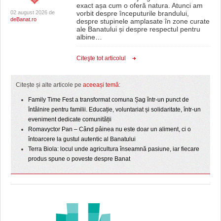
exact așa cum o oferă natura. Atunci am
02 august 2026 de
vorbit despre începuturile brandului,
deBanat.ro
despre stupinele amplasate în zone curate
ale Banatului și despre respectul pentru
albine
…
Citeşte tot articolul
Citește și alte articole pe
aceeași temă
:
Family Time Fest a transformat comuna Șag într-un punct de
întâlnire pentru familii. Educație, voluntariat și solidaritate, într-un
eveniment dedicate comunității
Romavyctor Pan – Când pâinea nu este doar un aliment, ci o
întoarcere la gustul autentic al Banatului
Terra Biola: locul unde agricultura înseamnă pasiune, iar fiecare
produs spune o poveste despre Banat