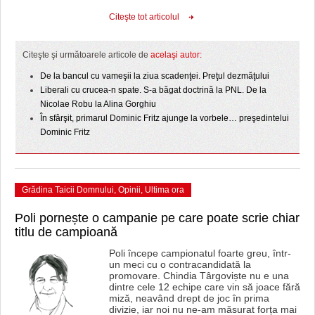
Citeşte tot articolul
Citeşte şi următoarele articole de
acelaşi autor:
De la bancul cu vameşii la ziua scadenţei. Preţul dezmăţului
Liberali cu crucea-n spate. S-a băgat doctrină la PNL. De la
Nicolae Robu la Alina Gorghiu
În sfârşit, primarul Dominic Fritz ajunge la vorbele… preşedintelui
Dominic Fritz
Grădina Taicii Domnului
,
Opinii
,
Ultima ora
Poli pornește o campanie pe care poate scrie chiar
titlu de campioană
Poli începe campionatul foarte greu, într-
un meci cu o contracandidată la
promovare. Chindia Târgoviște nu e una
dintre cele 12 echipe care vin să joace fără
miză, neavând drept de joc în prima
divizie, iar noi nu ne-am măsurat forța mai