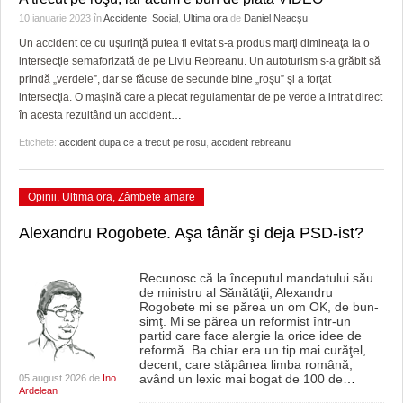
10 ianuarie 2023
în
Accidente
,
Social
,
Ultima ora
de
Daniel Neacșu
Un accident ce cu uşurinţă putea fi evitat s-a produs marţi dimineaţa la o
intersecţie semaforizată de pe Liviu Rebreanu. Un autoturism s-a grăbit să
prindă „verdele”, dar se făcuse de secunde bine „roşu” şi a forţat
intersecţia. O maşină care a plecat regulamentar de pe verde a intrat direct
în acesta rezultând un accident
…
Etichete:
accident dupa ce a trecut pe rosu
,
accident rebreanu
Opinii
,
Ultima ora
,
Zâmbete amare
Alexandru Rogobete. Aşa tânăr şi deja PSD-ist?
Recunosc că la începutul mandatului său
de ministru al Sănătăţii, Alexandru
Rogobete mi se părea un om OK, de bun-
simţ. Mi se părea un reformist într-un
partid care face alergie la orice idee de
reformă. Ba chiar era un tip mai curăţel,
decent, care stăpânea limba română,
având un lexic mai bogat de 100 de
…
05 august 2026 de
Ino
Ardelean