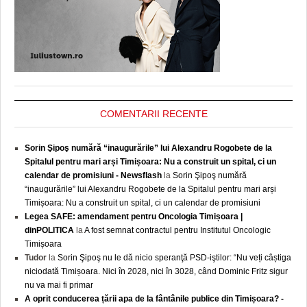
COMENTARII RECENTE
Sorin Şipoş numără “inaugurările” lui Alexandru Rogobete de la
Spitalul pentru mari arși Timișoara: Nu a construit un spital, ci un
calendar de promisiuni - Newsflash
la
Sorin Şipoş numără
“inaugurările” lui Alexandru Rogobete de la Spitalul pentru mari arși
Timișoara: Nu a construit un spital, ci un calendar de promisiuni
Legea SAFE: amendament pentru Oncologia Timișoara |
dinPOLITICA
la
A fost semnat contractul pentru Institutul Oncologic
Timișoara
Tudor
la
Sorin Şipoş nu le dă nicio speranţă PSD-iştilor: “Nu veți câștiga
niciodată Timișoara. Nici în 2028, nici în 3028, când Dominic Fritz sigur
nu va mai fi primar
A oprit conducerea țării apa de la fântânile publice din Timișoara? -