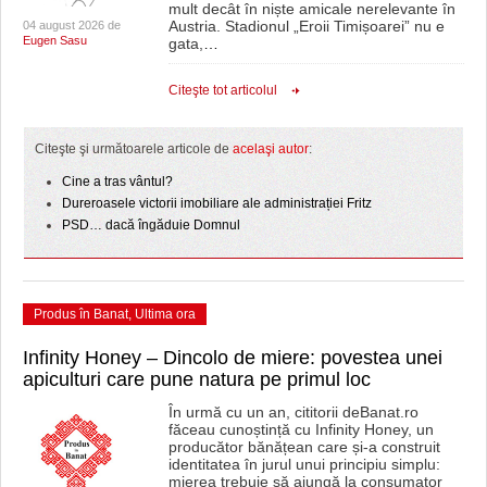
mult decât în niște amicale nerelevante în
Austria. Stadionul „Eroii Timișoarei” nu e
04 august 2026 de
Eugen Sasu
gata,
…
Citeşte tot articolul
Citeşte şi următoarele articole de
acelaşi autor
:
Cine a tras vântul?
Dureroasele victorii imobiliare ale administrației Fritz
PSD… dacă îngăduie Domnul
Produs în Banat
,
Ultima ora
Infinity Honey – Dincolo de miere: povestea unei
apiculturi care pune natura pe primul loc
În urmă cu un an, cititorii deBanat.ro
făceau cunoștință cu Infinity Honey, un
producător bănățean care și-a construit
identitatea în jurul unui principiu simplu:
mierea trebuie să ajungă la consumator