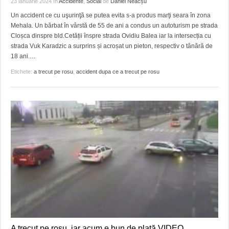
23 ianuarie 2024
în
Accidente
,
Social
de
Daniel Neacșu
HARTA TIMIŞOAREI
Un accident ce cu uşurinţă se putea evita s-a produs marţi seara în zona
LICEE, ŞCOLI ŞI GRĂDINIŢE DIN TIMIŞ
Mehala. Un bărbat în vârstă de 55 de ani a condus un autoturism pe strada
Cloșca dinspre bld.Cetății înspre strada Ovidiu Balea iar la intersecția cu
PRIMĂRIILE DIN TIMIŞ
strada Vuk Karadzic a surprins și acroșat un pieton, respectiv o tânără de
18 ani.
…
SFATUL MEDICULUI
Etichete:
a trecut pe rosu
,
accident dupa ce a trecut pe rosu
SFATURI JURIDICE
A trecut pe roşu, iar acum e bun de plată VIDEO