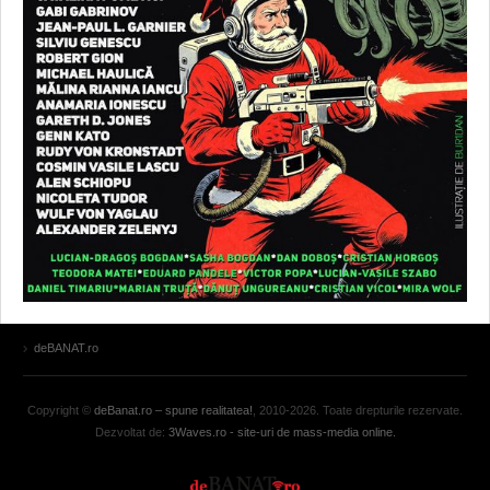
deBANAT.ro
Copyright ©
deBanat.ro – spune realitatea!
, 2010-2026. Toate drepturile rezervate.
Dezvoltat de:
3Waves.ro - site-uri de mass-media online.