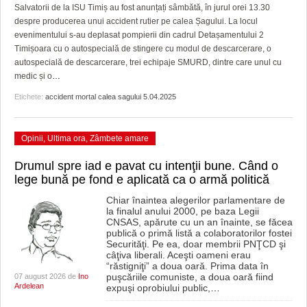
GRĂDINA TAICII DOMNULUI
CRONICĂ DE FILM
ACCIDENTE
Salvatorii de la ISU Timiș au fost anunțați sâmbătă, în jurul orei 13.30
despre producerea unui accident rutier pe calea Șagului. La locul
ZIARISTU’ DE TERASĂ
UNDE MERGEM
ANUNŢURI
evenimentului s-au deplasat pompierii din cadrul Detașamentului 2
Timișoara cu o autospecială de stingere cu modul de descarcerare, o
CU OIŞTEA-N KIERKEGAARD
FILME DOCUMENTARE
INFO SI UTILE
autospecială de descarcerare, trei echipaje SMURD, dintre care unul cu
medic și o
…
FINANŢĂRI DE LA A LA Z
CLIPURI VIDEO
CULTURA
Etichete:
accident mortal calea sagului 5.04.2025
PE SURSE
JOCURI ONLINE
INVATAMANT
Opinii
,
Ultima ora
,
Zâmbete amare
JUSTITIE
Drumul spre iad e pavat cu intenţii bune. Când o
FILME DOCUMENTARE
lege bună pe fond e aplicată ca o armă politică
CLIPURI VIDEO
Chiar înaintea alegerilor parlamentare de
la finalul anului 2000, pe baza Legii
CNSAS, apărute cu un an înainte, se făcea
JOCURI ONLINE
publică o primă listă a colaboratorilor fostei
Securităţi. Pe ea, doar membrii PNŢCD şi
câţiva liberali. Aceşti oameni erau
DIVERSE
“răstigniţi” a doua oară. Prima data în
puşcăriile comuniste, a doua oară fiind
07 august 2026 de
Ino
FARMACII DIN TIMIŞOARA
Ardelean
expuşi oprobiului public,
…