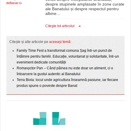
deBanat.ro
despre stupinele amplasate în zone curate
ale Banatului și despre respectul pentru
albine
…
Citeşte tot articolul
Citește și alte articole pe
aceeași temă
:
Family Time Fest a transformat comuna Șag într-un punct de
întâlnire pentru familii. Educație, voluntariat și solidaritate, într-un
eveniment dedicate comunității
Romavyctor Pan – Când pâinea nu este doar un aliment, ci o
întoarcere la gustul autentic al Banatului
Terra Biola: locul unde agricultura înseamnă pasiune, iar fiecare
produs spune o poveste despre Banat