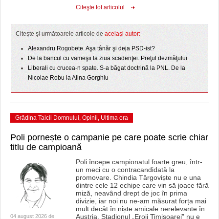
HARTA TIMIŞOAREI
Citeşte tot articolul
LICEE, ŞCOLI ŞI GRĂDINIŢE DIN TIMIŞ
Citeşte şi următoarele articole de
acelaşi autor:
PRIMĂRIILE DIN TIMIŞ
Alexandru Rogobete. Aşa tânăr şi deja PSD-ist?
De la bancul cu vameşii la ziua scadenţei. Preţul dezmăţului
SFATUL MEDICULUI
Liberali cu crucea-n spate. S-a băgat doctrină la PNL. De la
Nicolae Robu la Alina Gorghiu
SFATURI JURIDICE
Grădina Taicii Domnului
,
Opinii
,
Ultima ora
Poli pornește o campanie pe care poate scrie chiar
titlu de campioană
Poli începe campionatul foarte greu, într-
un meci cu o contracandidată la
promovare. Chindia Târgoviște nu e una
dintre cele 12 echipe care vin să joace fără
miză, neavând drept de joc în prima
divizie, iar noi nu ne-am măsurat forța mai
mult decât în niște amicale nerelevante în
Austria. Stadionul „Eroii Timișoarei” nu e
04 august 2026 de