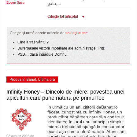
Eugen Sasu
gata,
…
Citeşte tot articolul
Citeşte şi următoarele articole de
acelaşi autor
:
Cine a tras vântul?
Dureroasele victorii imobiliare ale administrației Fritz
PSD… dacă îngăduie Domnul
Produs în Banat
,
Ultima ora
Infinity Honey – Dincolo de miere: povestea unei
apiculturi care pune natura pe primul loc
În urmă cu un an, cititorii deBanat.ro
făceau cunoștință cu Infinity Honey, un
producător bănățean care și-a construit
identitatea în jurul unui principiu simplu:
mierea trebuie să ajungă la consumator
exact așa cum o oferă natura. Atunci am
02 august 2026 de
vorbit despre începuturile brandului,