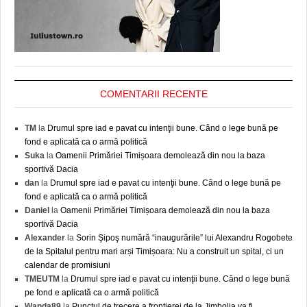
COMENTARII RECENTE
TM
la
Drumul spre iad e pavat cu intenţii bune. Când o lege bună pe
fond e aplicată ca o armă politică
Suka
la
Oamenii Primăriei Timișoara demolează din nou la baza
sportivă Dacia
dan
la
Drumul spre iad e pavat cu intenţii bune. Când o lege bună pe
fond e aplicată ca o armă politică
Daniel
la
Oamenii Primăriei Timișoara demolează din nou la baza
sportivă Dacia
Alexander
la
Sorin Şipoş numără “inaugurările” lui Alexandru Rogobete
de la Spitalul pentru mari arși Timișoara: Nu a construit un spital, ci un
calendar de promisiuni
TMEUTM
la
Drumul spre iad e pavat cu intenţii bune. Când o lege bună
pe fond e aplicată ca o armă politică
Wanda89
la
Punctul de trecere a frontierei de la Jimbolia va fi