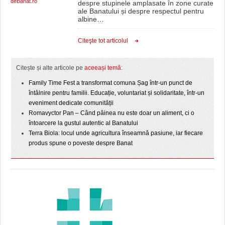
deBanat.ro
despre stupinele amplasate în zone curate
ale Banatului și despre respectul pentru
albine
…
Citeşte tot articolul
Citește și alte articole pe
aceeași temă
:
Family Time Fest a transformat comuna Șag într-un punct de
întâlnire pentru familii. Educație, voluntariat și solidaritate, într-un
eveniment dedicate comunității
Romavyctor Pan – Când pâinea nu este doar un aliment, ci o
întoarcere la gustul autentic al Banatului
Terra Biola: locul unde agricultura înseamnă pasiune, iar fiecare
produs spune o poveste despre Banat