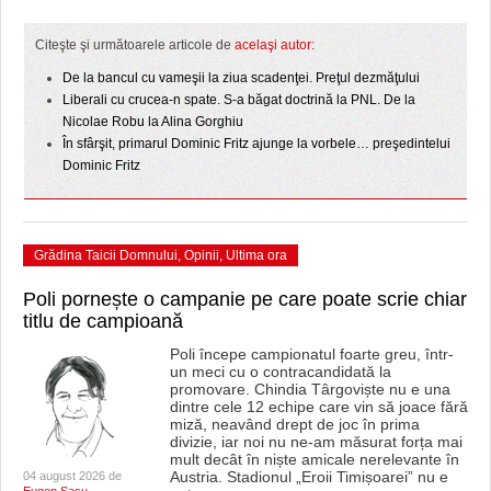
HARTA TIMIŞOAREI
Citeşte şi următoarele articole de
acelaşi autor:
LICEE, ŞCOLI ŞI GRĂDINIŢE DIN TIMIŞ
De la bancul cu vameşii la ziua scadenţei. Preţul dezmăţului
PRIMĂRIILE DIN TIMIŞ
Liberali cu crucea-n spate. S-a băgat doctrină la PNL. De la
Nicolae Robu la Alina Gorghiu
SFATUL MEDICULUI
În sfârşit, primarul Dominic Fritz ajunge la vorbele… preşedintelui
Dominic Fritz
SFATURI JURIDICE
Grădina Taicii Domnului
,
Opinii
,
Ultima ora
Poli pornește o campanie pe care poate scrie chiar
titlu de campioană
Poli începe campionatul foarte greu, într-
un meci cu o contracandidată la
promovare. Chindia Târgoviște nu e una
dintre cele 12 echipe care vin să joace fără
miză, neavând drept de joc în prima
divizie, iar noi nu ne-am măsurat forța mai
mult decât în niște amicale nerelevante în
Austria. Stadionul „Eroii Timișoarei” nu e
04 august 2026 de