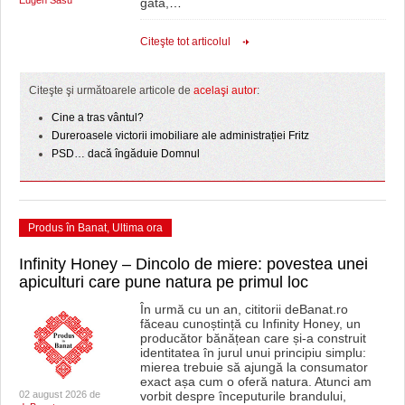
Eugen Sasu
gata,
…
Citeşte tot articolul
Citeşte şi următoarele articole de
acelaşi autor
:
Cine a tras vântul?
Dureroasele victorii imobiliare ale administrației Fritz
PSD… dacă îngăduie Domnul
Produs în Banat
,
Ultima ora
Infinity Honey – Dincolo de miere: povestea unei
apiculturi care pune natura pe primul loc
În urmă cu un an, cititorii deBanat.ro
făceau cunoștință cu Infinity Honey, un
producător bănățean care și-a construit
identitatea în jurul unui principiu simplu:
mierea trebuie să ajungă la consumator
exact așa cum o oferă natura. Atunci am
02 august 2026 de
vorbit despre începuturile brandului,