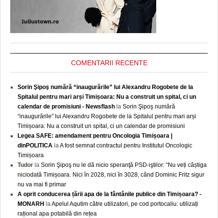
COMENTARII RECENTE
Sorin Şipoş numără “inaugurările” lui Alexandru Rogobete de la
Spitalul pentru mari arși Timișoara: Nu a construit un spital, ci un
calendar de promisiuni - Newsflash
la
Sorin Şipoş numără
“inaugurările” lui Alexandru Rogobete de la Spitalul pentru mari arși
Timișoara: Nu a construit un spital, ci un calendar de promisiuni
Legea SAFE: amendament pentru Oncologia Timișoara |
dinPOLITICA
la
A fost semnat contractul pentru Institutul Oncologic
Timișoara
Tudor
la
Sorin Şipoş nu le dă nicio speranţă PSD-iştilor: “Nu veți câștiga
niciodată Timișoara. Nici în 2028, nici în 3028, când Dominic Fritz sigur
nu va mai fi primar
A oprit conducerea țării apa de la fântânile publice din Timișoara? -
MONARH
la
Apelul Aqutim către utilizatori, pe cod portocaliu: utilizați
rațional apa potabilă din rețea