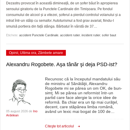
GRĂDINA TAICII DOMNULUI
CRONICĂ DE FILM
ACCIDENTE
Dezastru provocat în această dimineață, de un șofer băut în apropierea
sensului giratoriu de la Punctele Cardinale din Timișoara. Pe fondul
ZIARISTU’ DE TERASĂ
UNDE MERGEM
ANUNŢURI
consumului de alcool și a vitezei, șoferul a pierdut controlul volanului și a
intrat într-un stâlp cu semafor. Autoturismul a fost grav avariat, fiindu-I
CU OIŞTEA-N KIERKEGAARD
FILME DOCUMENTARE
INFO SI UTILE
smulsă portiera din față stânga. Bărbatul în vârstă de 37
…
Etichete:
accident Punctele Cardinale
,
accident rutier
,
incident rutier
,
sofer baut
FINANŢĂRI DE LA A LA Z
CLIPURI VIDEO
CULTURA
PE SURSE
JOCURI ONLINE
INVATAMANT
Opinii
,
Ultima ora
,
Zâmbete amare
JUSTITIE
Alexandru Rogobete. Aşa tânăr şi deja PSD-ist?
FILME DOCUMENTARE
Recunosc că la începutul mandatului său
de ministru al Sănătăţii, Alexandru
CLIPURI VIDEO
Rogobete mi se părea un om OK, de bun-
simţ. Mi se părea un reformist într-un
JOCURI ONLINE
partid care face alergie la orice idee de
reformă. Ba chiar era un tip mai curăţel,
decent, care stăpânea limba română,
DIVERSE
având un lexic mai bogat de 100 de
…
05 august 2026 de
Ino
Ardelean
FARMACII DIN TIMIŞOARA
Citeşte tot articolul