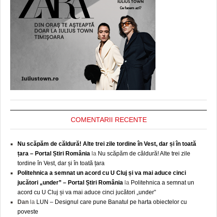
COMENTARII RECENTE
Nu scăpăm de căldură! Alte trei zile tordine în Vest, dar și în toată
țara – Portal Știri România
la
Nu scăpăm de căldură! Alte trei zile
tordine în Vest, dar și în toată țara
Politehnica a semnat un acord cu U Cluj și va mai aduce cinci
jucători „under” – Portal Știri România
la
Politehnica a semnat un
acord cu U Cluj și va mai aduce cinci jucători „under”
Dan
la
LUN – Designul care pune Banatul pe harta obiectelor cu
poveste