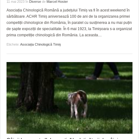
GRĂDINA TAICII DOMNULUI
CRONICĂ DE FILM
ACCIDENTE
11 mai 2023
în
Diverse
de
Marcel Hoster
Asociația Chinologică Română a județului Timiș va fi în acest weekend în
ZIARISTU’ DE TERASĂ
UNDE MERGEM
ANUNŢURI
sărbătoare. ACHR Timiș aniversează 100 de ani de la organizarea primei
competiții chinologice din România, în paralel cu susținerea a nu mai puțin
CU OIŞTEA-N KIERKEGAARD
FILME DOCUMENTARE
INFO SI UTILE
de șapte expoziții de specialitate. În 6 mai 1923, la Timișoara s-a organizat
prima competiție chinologică din România. La aceasta
…
FINANŢĂRI DE LA A LA Z
CLIPURI VIDEO
CULTURA
Etichete:
Asociația Chinologică Timiș
PE SURSE
JOCURI ONLINE
INVATAMANT
JUSTITIE
FILME DOCUMENTARE
CLIPURI VIDEO
JOCURI ONLINE
DIVERSE
FARMACII DIN TIMIŞOARA