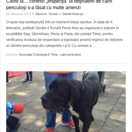
Câinii la… control! „Inspecţia” la deţinătorii de câini
HARTA TIMIŞOAREI
periculoşi s-a lăsat cu multe amenzi
LICEE, ŞCOLI ŞI GRĂDINIŢE DIN TIMIŞ
05 februarie 2023
în
Diverse
,
Social
de
Daniel Neacșu
O razie mai neobişnuită într-un moment totuşi oportun. În data de 4
PRIMĂRIILE DIN TIMIŞ
februarie, polițiștii Secției 4 Rurală Peciu Nou au organizat o acțiune în
localitățile Șag, Sânmihaiu, Peciu și Parța, din județul Timiș, pentru
SFATUL MEDICULUI
verificarea modului de respectare a legislației privind regimul de deținere
al câinilor periculoși din categoriile I și II. Ca urmare a
…
SFATURI JURIDICE
Etichete:
Asociația Chinologică Timiș
,
caini periculosi