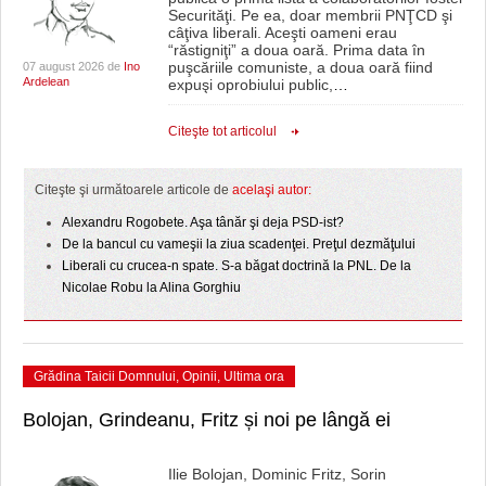
Securităţi. Pe ea, doar membrii PNŢCD şi
câţiva liberali. Aceşti oameni erau
“răstigniţi” a doua oară. Prima data în
puşcăriile comuniste, a doua oară fiind
07 august 2026 de
Ino
Ardelean
expuşi oprobiului public,
…
Citeşte tot articolul
Citeşte şi următoarele articole de
acelaşi autor:
Alexandru Rogobete. Aşa tânăr şi deja PSD-ist?
De la bancul cu vameşii la ziua scadenţei. Preţul dezmăţului
Liberali cu crucea-n spate. S-a băgat doctrină la PNL. De la
Nicolae Robu la Alina Gorghiu
Grădina Taicii Domnului
,
Opinii
,
Ultima ora
Bolojan, Grindeanu, Fritz și noi pe lângă ei
Ilie Bolojan, Dominic Fritz, Sorin