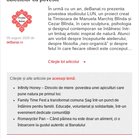
În urmă cu un an, deBanat.ro prezenta
povestea studioului LUN, un proiect creat
la Timișoara de Manuela Marchiș Blînda și
Cezar Blînda, în care sculptura, psihologia
și designul contemporan se întâlnesc într-
un limbaj artistic inspirat de natură. Atunci
09 august 2026 de
am vorbit despre începuturile atelierului,
deBanat.ro
despre filosofia „neo-organică” și despre
felul în care fiecare obiect este conceput
…
Citeşte tot articolul
Citește și alte articole pe
aceeași temă
:
Infinity Honey – Dincolo de miere: povestea unei apiculturi care
pune natura pe primul loc
Family Time Fest a transformat comuna Șag într-un punct de
întâlnire pentru familii. Educație, voluntariat și solidaritate, într-un
eveniment dedicate comunității
Romavyctor Pan – Când pâinea nu este doar un aliment, ci o
întoarcere la gustul autentic al Banatului