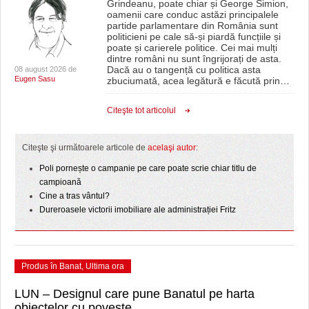
Grindeanu, poate chiar și George Simion,
oamenii care conduc astăzi principalele
partide parlamentare din România sunt
politicieni pe cale să-și piardă funcțiile și
poate și carierele politice. Cei mai mulți
dintre români nu sunt îngrijorați de asta.
Dacă au o tangență cu politica asta
08 august 2026 de
Eugen Sasu
zbuciumată, acea legătură e făcută prin
…
Citeşte tot articolul
Citeşte şi următoarele articole de
acelaşi autor
:
Poli pornește o campanie pe care poate scrie chiar titlu de
campioană
Cine a tras vântul?
Dureroasele victorii imobiliare ale administrației Fritz
Produs în Banat
,
Ultima ora
LUN – Designul care pune Banatul pe harta
obiectelor cu poveste