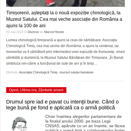
Timișorenii, așteptați la o nouă expoziție chinologică, la
Muzeul Satului. Cea mai veche asociație din România a
ajuns la 100 de ani
03 mai 2022
în
Diverse
de
Marcel Hoster
Lumea chinologică timișeană a ajuns la ceas de sărbătoare. Asociația
Chinologică Timiș, cea mai veche din România, a ajuns la centenar, iar
momentul va fi sărbătorit prin intermediul unei expoziții de frumusețe, vineri
sâmbătă și duminică, la Muzeul Satului Bănățean din Timișoara. „În Banat
simbioza om-câine a funcționat de sute de ani și în timp
…
Etichete:
Asociația Chinologică Timiș
,
muzeul satului banatean
Opinii
,
Ultima ora
,
Zâmbete amare
Drumul spre iad e pavat cu intenţii bune. Când o
lege bună pe fond e aplicată ca o armă politică
Chiar înaintea alegerilor parlamentare de
la finalul anului 2000, pe baza Legii
CNSAS, apărute cu un an înainte, se făcea
publică o primă listă a colaboratorilor fostei