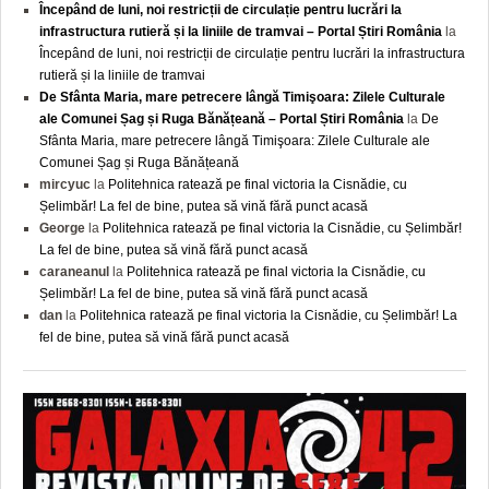
Începând de luni, noi restricții de circulație pentru lucrări la
infrastructura rutieră și la liniile de tramvai – Portal Știri România
la
Începând de luni, noi restricții de circulație pentru lucrări la infrastructura
rutieră și la liniile de tramvai
De Sfânta Maria, mare petrecere lângă Timişoara: Zilele Culturale
ale Comunei Șag și Ruga Bănățeană – Portal Știri România
la
De
Sfânta Maria, mare petrecere lângă Timişoara: Zilele Culturale ale
Comunei Șag și Ruga Bănățeană
mircyuc
la
Politehnica ratează pe final victoria la Cisnădie, cu
Șelimbăr! La fel de bine, putea să vină fără punct acasă
George
la
Politehnica ratează pe final victoria la Cisnădie, cu Șelimbăr!
La fel de bine, putea să vină fără punct acasă
caraneanul
la
Politehnica ratează pe final victoria la Cisnădie, cu
Șelimbăr! La fel de bine, putea să vină fără punct acasă
dan
la
Politehnica ratează pe final victoria la Cisnădie, cu Șelimbăr! La
fel de bine, putea să vină fără punct acasă