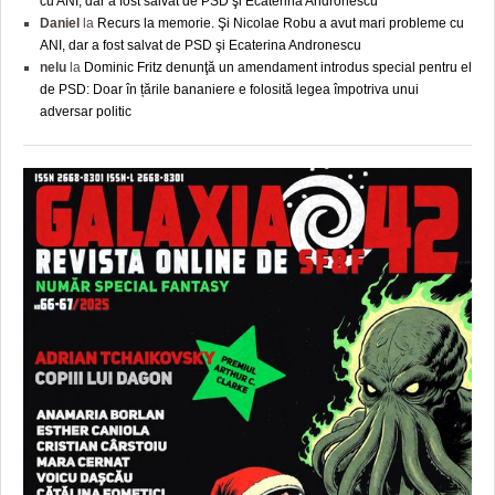
cu ANI, dar a fost salvat de PSD şi Ecaterina Andronescu
Daniel
la
Recurs la memorie. Şi Nicolae Robu a avut mari probleme cu
ANI, dar a fost salvat de PSD şi Ecaterina Andronescu
nelu
la
Dominic Fritz denunţă un amendament introdus special pentru el
de PSD: Doar în țările bananiere e folosită legea împotriva unui
adversar politic