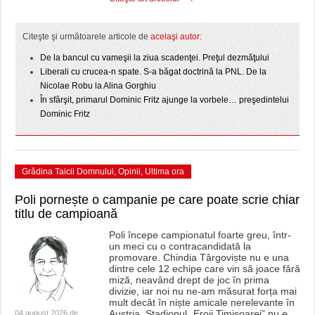
HARTA TIMIŞOAREI
LICEE, ŞCOLI ŞI GRĂDINIŢE DIN TIMIŞ
Citeşte şi următoarele articole de
acelaşi autor:
De la bancul cu vameşii la ziua scadenţei. Preţul dezmăţului
PRIMĂRIILE DIN TIMIŞ
Liberali cu crucea-n spate. S-a băgat doctrină la PNL. De la
Nicolae Robu la Alina Gorghiu
SFATUL MEDICULUI
În sfârşit, primarul Dominic Fritz ajunge la vorbele… preşedintelui
Dominic Fritz
SFATURI JURIDICE
Grădina Taicii Domnului
,
Opinii
,
Ultima ora
Poli pornește o campanie pe care poate scrie chiar
titlu de campioană
Poli începe campionatul foarte greu, într-
un meci cu o contracandidată la
promovare. Chindia Târgoviște nu e una
dintre cele 12 echipe care vin să joace fără
miză, neavând drept de joc în prima
divizie, iar noi nu ne-am măsurat forța mai
mult decât în niște amicale nerelevante în
Austria. Stadionul „Eroii Timișoarei” nu e
04 august 2026 de