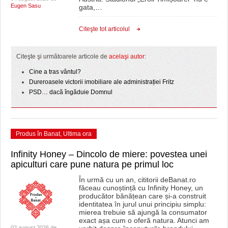
Eugen Sasu
gata,
…
Citeşte tot articolul
Citeşte şi următoarele articole de
acelaşi autor
:
Cine a tras vântul?
Dureroasele victorii imobiliare ale administrației Fritz
PSD… dacă îngăduie Domnul
Produs în Banat
,
Ultima ora
Infinity Honey – Dincolo de miere: povestea unei
apiculturi care pune natura pe primul loc
În urmă cu un an, cititorii deBanat.ro
făceau cunoștință cu Infinity Honey, un
producător bănățean care și-a construit
identitatea în jurul unui principiu simplu:
mierea trebuie să ajungă la consumator
exact așa cum o oferă natura. Atunci am
02 august 2026 de