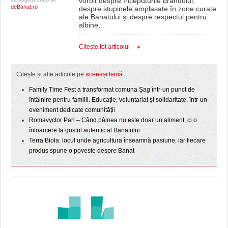
vorbit despre începuturile brandului,
deBanat.ro
despre stupinele amplasate în zone curate
ale Banatului și despre respectul pentru
albine
…
Citeşte tot articolul
Citește și alte articole pe
aceeași temă
:
Family Time Fest a transformat comuna Șag într-un punct de
întâlnire pentru familii. Educație, voluntariat și solidaritate, într-un
eveniment dedicate comunității
Romavyctor Pan – Când pâinea nu este doar un aliment, ci o
întoarcere la gustul autentic al Banatului
Terra Biola: locul unde agricultura înseamnă pasiune, iar fiecare
produs spune o poveste despre Banat