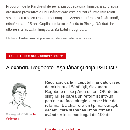
GRĂDINA TAICII DOMNULUI
CRONICĂ DE FILM
ACCIDENTE
Procurorii de la Parchetul de pe lângă Judecătoria Timișoara au dispus
arestarea preventivă a unui bărbat care este acuzat că întreținut relații
ZIARISTU’ DE TERASĂ
UNDE MERGEM
ANUNŢURI
sexuale cu fiica ca timp de mai mulți ani. Aceasta a rămas și însărcinată,
născând la… 15 ani. Copila locuia cu tatăl său în Bistrița-Năsăud, iar
CU OIŞTEA-N KIERKEGAARD
FILME DOCUMENTARE
INFO SI UTILE
ulterior s-a mutat la Timișoara. Bărbatul întreținea
…
FINANŢĂRI DE LA A LA Z
CLIPURI VIDEO
CULTURA
Etichete:
Barbat arestat preventiv
,
relatii sexuale cu o minora
PE SURSE
JOCURI ONLINE
INVATAMANT
Opinii
,
Ultima ora
,
Zâmbete amare
JUSTITIE
Alexandru Rogobete. Aşa tânăr şi deja PSD-ist?
FILME DOCUMENTARE
Recunosc că la începutul mandatului său
CLIPURI VIDEO
de ministru al Sănătăţii, Alexandru
Rogobete mi se părea un om OK, de bun-
simţ. Mi se părea un reformist într-un
JOCURI ONLINE
partid care face alergie la orice idee de
reformă. Ba chiar era un tip mai curăţel,
DIVERSE
decent, care stăpânea limba română,
având un lexic mai bogat de 100 de
…
05 august 2026 de
Ino
Ardelean
FARMACII DIN TIMIŞOARA
Citeşte tot articolul