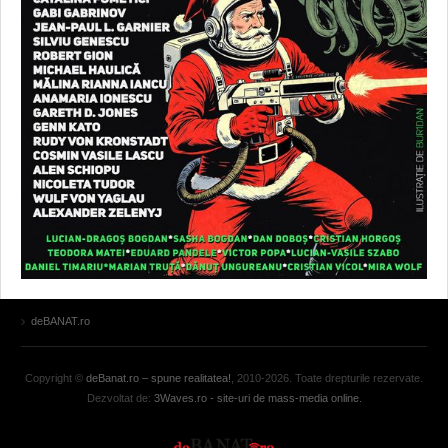
deBANAT.ro
Copyright ©
deBanat.ro – spune realitatea!
, 2010-2026. Toate drepturile rezervate.
Dezvoltat de:
3Waves.ro - site-uri de mass-media online.