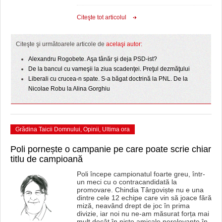
HARTA TIMIŞOAREI
Citeşte tot articolul
LICEE, ŞCOLI ŞI GRĂDINIŢE DIN TIMIŞ
PRIMĂRIILE DIN TIMIŞ
Citeşte şi următoarele articole de
acelaşi autor:
Alexandru Rogobete. Aşa tânăr şi deja PSD-ist?
SFATUL MEDICULUI
De la bancul cu vameşii la ziua scadenţei. Preţul dezmăţului
Liberali cu crucea-n spate. S-a băgat doctrină la PNL. De la
SFATURI JURIDICE
Nicolae Robu la Alina Gorghiu
Grădina Taicii Domnului
,
Opinii
,
Ultima ora
Poli pornește o campanie pe care poate scrie chiar
titlu de campioană
Poli începe campionatul foarte greu, într-
un meci cu o contracandidată la
promovare. Chindia Târgoviște nu e una
dintre cele 12 echipe care vin să joace fără
miză, neavând drept de joc în prima
divizie, iar noi nu ne-am măsurat forța mai
mult decât în niște amicale nerelevante în