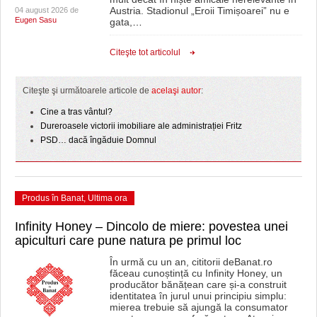
Austria. Stadionul „Eroii Timișoarei” nu e
04 august 2026 de
Eugen Sasu
gata,
…
Citeşte tot articolul
Citeşte şi următoarele articole de
acelaşi autor
:
Cine a tras vântul?
Dureroasele victorii imobiliare ale administrației Fritz
PSD… dacă îngăduie Domnul
Produs în Banat
,
Ultima ora
Infinity Honey – Dincolo de miere: povestea unei
apiculturi care pune natura pe primul loc
În urmă cu un an, cititorii deBanat.ro
făceau cunoștință cu Infinity Honey, un
producător bănățean care și-a construit
identitatea în jurul unui principiu simplu:
mierea trebuie să ajungă la consumator