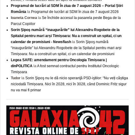
Programul de lucrări al SDM în ziua de 7 august 2026 – Portal Știri
România
la
Programul de lucrări al SDM în ziua de 7 august 2026
Ioaneta Cornea
la
Se închide accesul la pasarela peste Bega de la
Parcul Copiilor
Sorin Şipoş numără “inaugurările” lui Alexandru Rogobete de la
Spitalul pentru mari arși Timișoara: Nu a construit un spital, ci un
calendar de promisiuni - Newsflash
la
Sorin Şipoş numără
“inaugurările” lui Alexandru Rogobete de la Spitalul pentru mari arși
Timișoara: Nu a construit un spital, ci un calendar de promisiuni
Legea SAFE: amendament pentru Oncologia Timișoara |
dinPOLITICA
la
A fost semnat contractul pentru Institutul Oncologic
Timișoara
Tudor
la
Sorin Şipoş nu le dă nicio speranţă PSD-iştilor: “Nu veți câștiga
niciodată Timișoara. Nici în 2028, nici în 3028, când Dominic Fritz sigur
nu va mai fi primar