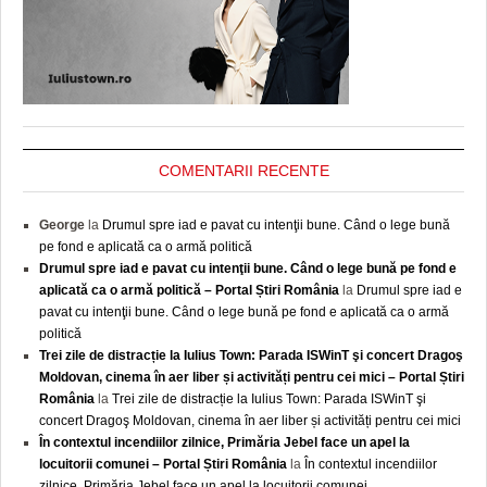
COMENTARII RECENTE
George
la
Drumul spre iad e pavat cu intenţii bune. Când o lege bună
pe fond e aplicată ca o armă politică
Drumul spre iad e pavat cu intenţii bune. Când o lege bună pe fond e
aplicată ca o armă politică – Portal Știri România
la
Drumul spre iad e
pavat cu intenţii bune. Când o lege bună pe fond e aplicată ca o armă
politică
Trei zile de distracție la Iulius Town: Parada ISWinT şi concert Dragoş
Moldovan, cinema în aer liber și activități pentru cei mici – Portal Știri
România
la
Trei zile de distracție la Iulius Town: Parada ISWinT şi
concert Dragoş Moldovan, cinema în aer liber și activități pentru cei mici
În contextul incendiilor zilnice, Primăria Jebel face un apel la
locuitorii comunei – Portal Știri România
la
În contextul incendiilor
zilnice, Primăria Jebel face un apel la locuitorii comunei