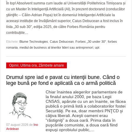
GRĂDINA TAICII DOMNULUI
CRONICĂ DE FILM
ACCIDENTE
În top! Absolvent summa cum laude al Universității Politehnica Timișoara și
cu un Master în Inteligență Artificială (AI), în prezent doctorand (conducător
ZIARISTU’ DE TERASĂ
UNDE MERGEM
ANUNŢURI
ştiinţific – Călin-Adrian Popa) tot în domeniul Inteligenței Artificiale la
aceeași instituție de învățământ superior, Caius Debucean a fost inclus în
CU OIŞTEA-N KIERKEGAARD
FILME DOCUMENTARE
INFO SI UTILE
lista „30 sub 30”, ediţia 2025, de către Forbes România pentru
contribuțiile
…
FINANŢĂRI DE LA A LA Z
CLIPURI VIDEO
CULTURA
Etichete:
Blume Technologies
,
Caius Debucean
,
Forbes „30 under 30”
,
forbes
romania
,
mediul de business al tinerilor lideri sau antreprenori
,
upt
PE SURSE
JOCURI ONLINE
INVATAMANT
JUSTITIE
Opinii
,
Ultima ora
,
Zâmbete amare
FILME DOCUMENTARE
Drumul spre iad e pavat cu intenţii bune. Când o
lege bună pe fond e aplicată ca o armă politică
CLIPURI VIDEO
Chiar înaintea alegerilor parlamentare de
la finalul anului 2000, pe baza Legii
JOCURI ONLINE
CNSAS, apărute cu un an înainte, se făcea
publică o primă listă a colaboratorilor fostei
DIVERSE
Securităţi. Pe ea, doar membrii PNŢCD şi
câţiva liberali. Aceşti oameni erau
“răstigniţi” a doua oară. Prima data în
FARMACII DIN TIMIŞOARA
puşcăriile comuniste, a doua oară fiind
07 august 2026 de
Ino
Ardelean
expuşi oprobiului public,
…