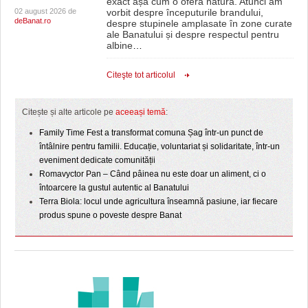
exact așa cum o oferă natura. Atunci am
02 august 2026 de
vorbit despre începuturile brandului,
deBanat.ro
despre stupinele amplasate în zone curate
ale Banatului și despre respectul pentru
albine
…
Citeşte tot articolul
Citește și alte articole pe
aceeași temă
:
Family Time Fest a transformat comuna Șag într-un punct de
întâlnire pentru familii. Educație, voluntariat și solidaritate, într-un
eveniment dedicate comunității
Romavyctor Pan – Când pâinea nu este doar un aliment, ci o
întoarcere la gustul autentic al Banatului
Terra Biola: locul unde agricultura înseamnă pasiune, iar fiecare
produs spune o poveste despre Banat