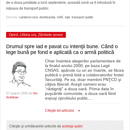
GRĂDINA TAICII DOMNULUI
CRONICĂ DE FILM
ACCIDENTE
de-a doua jumătate a lunii septembrie, această zonă va fi introdusă în
rețeaua de transport public.
ZIARISTU’ DE TERASĂ
UNDE MERGEM
ANUNŢURI
Etichete:
cartierul cora
,
dumbravita
,
m45
,
stpt
,
transport public
CU OIŞTEA-N KIERKEGAARD
FILME DOCUMENTARE
INFO SI UTILE
Opinii
,
Ultima ora
,
Zâmbete amare
FINANŢĂRI DE LA A LA Z
CLIPURI VIDEO
CULTURA
Drumul spre iad e pavat cu intenţii bune. Când o
PE SURSE
JOCURI ONLINE
INVATAMANT
lege bună pe fond e aplicată ca o armă politică
JUSTITIE
Chiar înaintea alegerilor parlamentare de
la finalul anului 2000, pe baza Legii
CNSAS, apărute cu un an înainte, se făcea
FILME DOCUMENTARE
publică o primă listă a colaboratorilor fostei
Securităţi. Pe ea, doar membrii PNŢCD şi
câţiva liberali. Aceşti oameni erau
CLIPURI VIDEO
“răstigniţi” a doua oară. Prima data în
puşcăriile comuniste, a doua oară fiind
07 august 2026 de
Ino
JOCURI ONLINE
Ardelean
expuşi oprobiului public,
…
DIVERSE
Citeşte tot articolul
FARMACII DIN TIMIŞOARA
Citeşte şi următoarele articole de
acelaşi autor: