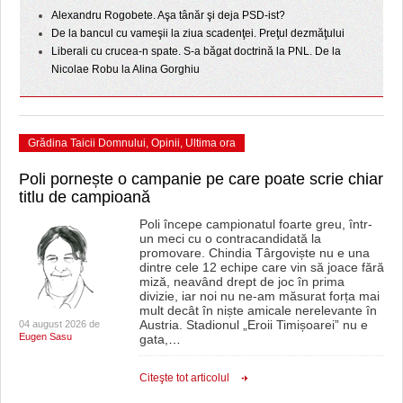
HARTA TIMIŞOAREI
Alexandru Rogobete. Aşa tânăr şi deja PSD-ist?
De la bancul cu vameşii la ziua scadenţei. Preţul dezmăţului
LICEE, ŞCOLI ŞI GRĂDINIŢE DIN TIMIŞ
Liberali cu crucea-n spate. S-a băgat doctrină la PNL. De la
Nicolae Robu la Alina Gorghiu
PRIMĂRIILE DIN TIMIŞ
SFATUL MEDICULUI
Grădina Taicii Domnului
,
Opinii
,
Ultima ora
SFATURI JURIDICE
Poli pornește o campanie pe care poate scrie chiar
titlu de campioană
Poli începe campionatul foarte greu, într-
un meci cu o contracandidată la
promovare. Chindia Târgoviște nu e una
dintre cele 12 echipe care vin să joace fără
miză, neavând drept de joc în prima
divizie, iar noi nu ne-am măsurat forța mai
mult decât în niște amicale nerelevante în
Austria. Stadionul „Eroii Timișoarei” nu e
04 august 2026 de
Eugen Sasu
gata,
…
Citeşte tot articolul