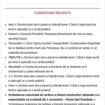
COMENTARII RECENTE
dan
la
Drumul spre iad e pavat cu intenţii bune. Când o lege bună pe
fond e aplicată ca o armă politică
Daniel
la
Oamenii Primăriei Timișoara demolează din nou la baza
sportivă Dacia
Alexander
la
Sorin Şipoş numără “inaugurările” lui Alexandru Rogobete
de la Spitalul pentru mari arși Timișoara: Nu a construit un spital, ci un
calendar de promisiuni
TMEUTM
la
Drumul spre iad e pavat cu intenţii bune. Când o lege bună
pe fond e aplicată ca o armă politică
Wanda89
la
Punctul de trecere a frontierei de la Jimbolia va fi
modernizat cu patru milioane de lei
J
la
Drumul spre iad e pavat cu intenţii bune. Când o lege bună pe fond
e aplicată ca o armă politică
Alex
la
Drumul spre iad e pavat cu intenţii bune. Când o lege bună pe
fond e aplicată ca o armă politică
Schimbarea sistemului de tarifare a folosirii drumurilor naționale și a
autostrăzilor se schimbă din 1 octombrie – Portal Știri România
la
Schimbarea sistemului de tarifare a folosirii drumurilor naționale și a