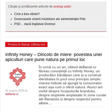
Citeşte şi următoarele articole de
acelaşi autor
:
Cine a tras vântul?
Dureroasele victorii imobiliare ale administrației Fritz
PSD… dacă îngăduie Domnul
Produs în Banat
,
Ultima ora
Infinity Honey – Dincolo de miere: povestea unei
apiculturi care pune natura pe primul loc
În urmă cu un an, cititorii deBanat.ro
făceau cunoștință cu Infinity Honey, un
producător bănățean care și-a construit
identitatea în jurul unui principiu simplu:
mierea trebuie să ajungă la consumator
exact așa cum o oferă natura. Atunci am
02 august 2026 de
vorbit despre începuturile brandului,
deBanat.ro
despre stupinele amplasate în zone curate
ale Banatului și despre respectul pentru
albine
…