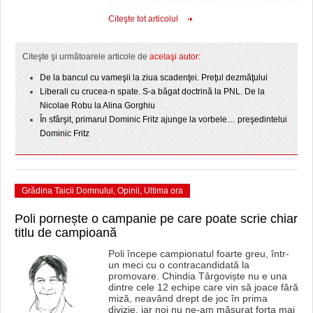
HARTA TIMIŞOAREI
Citeşte tot articolul
LICEE, ŞCOLI ŞI GRĂDINIŢE DIN TIMIŞ
Citeşte şi următoarele articole de
acelaşi autor:
PRIMĂRIILE DIN TIMIŞ
De la bancul cu vameşii la ziua scadenţei. Preţul dezmăţului
SFATUL MEDICULUI
Liberali cu crucea-n spate. S-a băgat doctrină la PNL. De la
Nicolae Robu la Alina Gorghiu
SFATURI JURIDICE
În sfârşit, primarul Dominic Fritz ajunge la vorbele… preşedintelui
Dominic Fritz
Grădina Taicii Domnului
,
Opinii
,
Ultima ora
Poli pornește o campanie pe care poate scrie chiar
titlu de campioană
Poli începe campionatul foarte greu, într-
un meci cu o contracandidată la
promovare. Chindia Târgoviște nu e una
dintre cele 12 echipe care vin să joace fără
miză, neavând drept de joc în prima
divizie, iar noi nu ne-am măsurat forța mai