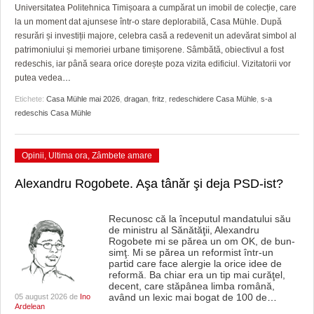
GRĂDINA TAICII DOMNULUI
CRONICĂ DE FILM
ACCIDENTE
Universitatea Politehnica Timișoara a cumpărat un imobil de colecție, care
la un moment dat ajunsese într-o stare deplorabilă, Casa Mühle. După
ZIARISTU’ DE TERASĂ
UNDE MERGEM
ANUNŢURI
resurări și investiții majore, celebra casă a redevenit un adevărat simbol al
patrimoniului și memoriei urbane timișorene. Sâmbătă, obiectivul a fost
CU OIŞTEA-N KIERKEGAARD
FILME DOCUMENTARE
INFO SI UTILE
redeschis, iar până seara orice dorește poza vizita edificiul. Vizitatorii vor
putea vedea
…
FINANŢĂRI DE LA A LA Z
CLIPURI VIDEO
CULTURA
Etichete:
Casa Mühle mai 2026
,
dragan
,
fritz
,
redeschidere Casa Mühle
,
s-a
redeschis Casa Mühle
PE SURSE
JOCURI ONLINE
INVATAMANT
JUSTITIE
Opinii
,
Ultima ora
,
Zâmbete amare
FILME DOCUMENTARE
Alexandru Rogobete. Aşa tânăr şi deja PSD-ist?
CLIPURI VIDEO
Recunosc că la începutul mandatului său
de ministru al Sănătăţii, Alexandru
JOCURI ONLINE
Rogobete mi se părea un om OK, de bun-
simţ. Mi se părea un reformist într-un
DIVERSE
partid care face alergie la orice idee de
reformă. Ba chiar era un tip mai curăţel,
decent, care stăpânea limba română,
FARMACII DIN TIMIŞOARA
având un lexic mai bogat de 100 de
…
05 august 2026 de
Ino
Ardelean