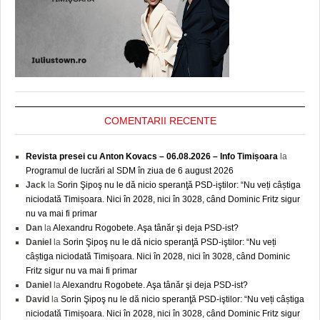
COMENTARII RECENTE
Revista presei cu Anton Kovacs – 06.08.2026 – Info Timișoara
la
Programul de lucrări al SDM în ziua de 6 august 2026
Jack
la
Sorin Şipoş nu le dă nicio speranţă PSD-iştilor: “Nu veți câștiga
niciodată Timișoara. Nici în 2028, nici în 3028, când Dominic Fritz sigur
nu va mai fi primar
Dan
la
Alexandru Rogobete. Aşa tânăr şi deja PSD-ist?
Daniel
la
Sorin Şipoş nu le dă nicio speranţă PSD-iştilor: “Nu veți
câștiga niciodată Timișoara. Nici în 2028, nici în 3028, când Dominic
Fritz sigur nu va mai fi primar
Daniel
la
Alexandru Rogobete. Aşa tânăr şi deja PSD-ist?
David
la
Sorin Şipoş nu le dă nicio speranţă PSD-iştilor: “Nu veți câștiga
niciodată Timișoara. Nici în 2028, nici în 3028, când Dominic Fritz sigur