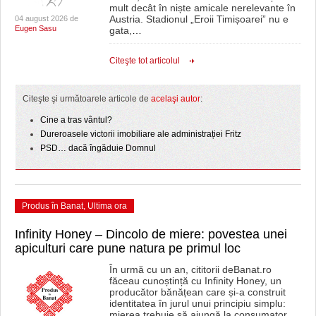
mult decât în niște amicale nerelevante în
Austria. Stadionul „Eroii Timișoarei” nu e
04 august 2026 de
Eugen Sasu
gata,
…
Citeşte tot articolul
Citeşte şi următoarele articole de
acelaşi autor
:
Cine a tras vântul?
Dureroasele victorii imobiliare ale administrației Fritz
PSD… dacă îngăduie Domnul
Produs în Banat
,
Ultima ora
Infinity Honey – Dincolo de miere: povestea unei
apiculturi care pune natura pe primul loc
În urmă cu un an, cititorii deBanat.ro
făceau cunoștință cu Infinity Honey, un
producător bănățean care și-a construit
identitatea în jurul unui principiu simplu:
mierea trebuie să ajungă la consumator