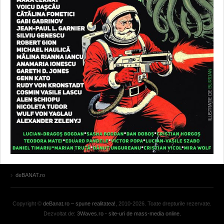
deBANAT.ro
Copyright ©
deBanat.ro – spune realitatea!
, 2010-2026. Toate drepturile rezervate.
Dezvoltat de:
3Waves.ro - site-uri de mass-media online.