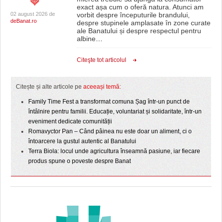
exact așa cum o oferă natura. Atunci am
02 august 2026 de
vorbit despre începuturile brandului,
deBanat.ro
despre stupinele amplasate în zone curate
ale Banatului și despre respectul pentru
albine
…
Citeşte tot articolul
Citește și alte articole pe
aceeași temă
:
Family Time Fest a transformat comuna Șag într-un punct de
întâlnire pentru familii. Educație, voluntariat și solidaritate, într-un
eveniment dedicate comunității
Romavyctor Pan – Când pâinea nu este doar un aliment, ci o
întoarcere la gustul autentic al Banatului
Terra Biola: locul unde agricultura înseamnă pasiune, iar fiecare
produs spune o poveste despre Banat