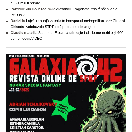
nu va mai fi primar
Partidul Sub Douăzeci %
la
Alexandru Rogobete. Aşa tânăr şi deja
PSD-ist?
Daniel
la
Lațcău anunță victoria în transportul metropolitan spre Giroc și
Chișoda. Autobuzele STPT intră pe traseu din august
Claudiu matei
la
Stadionul Electrica primește trei tribune mobile și 600
de noi locuri/VIDEO