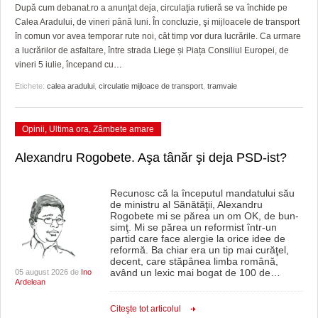
GRĂDINA TAICII DOMNULUI
CRONICĂ DE FILM
ACCIDENTE
După cum debanat.ro a anunţat deja, circulaţia rutieră se va închide pe
Calea Aradului, de vineri până luni. În concluzie, şi mijloacele de transport
ZIARISTU’ DE TERASĂ
UNDE MERGEM
ANUNŢURI
în comun vor avea temporar rute noi, cât timp vor dura lucrările. Ca urmare
a lucrărilor de asfaltare, între strada Liege și Piața Consiliul Europei, de
CU OIŞTEA-N KIERKEGAARD
FILME DOCUMENTARE
INFO SI UTILE
vineri 5 iulie, începand cu
…
Etichete:
calea aradului
,
circulatie mijloace de transport
,
tramvaie
FINANŢĂRI DE LA A LA Z
CLIPURI VIDEO
CULTURA
PE SURSE
JOCURI ONLINE
INVATAMANT
Opinii
,
Ultima ora
,
Zâmbete amare
JUSTITIE
Alexandru Rogobete. Aşa tânăr şi deja PSD-ist?
FILME DOCUMENTARE
Recunosc că la începutul mandatului său
de ministru al Sănătăţii, Alexandru
CLIPURI VIDEO
Rogobete mi se părea un om OK, de bun-
simţ. Mi se părea un reformist într-un
JOCURI ONLINE
partid care face alergie la orice idee de
reformă. Ba chiar era un tip mai curăţel,
decent, care stăpânea limba română,
DIVERSE
având un lexic mai bogat de 100 de
…
05 august 2026 de
Ino
Ardelean
FARMACII DIN TIMIŞOARA
Citeşte tot articolul