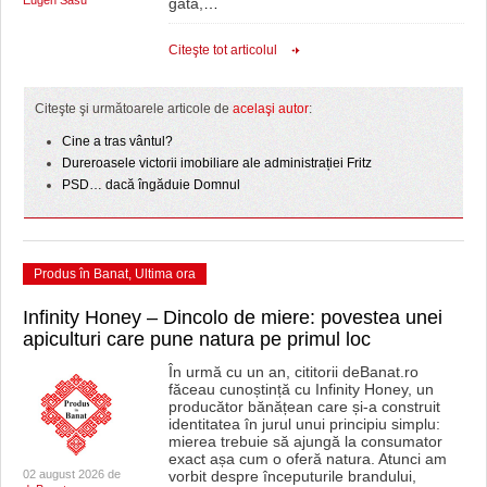
Eugen Sasu
gata,
…
Citeşte tot articolul
Citeşte şi următoarele articole de
acelaşi autor
:
Cine a tras vântul?
Dureroasele victorii imobiliare ale administrației Fritz
PSD… dacă îngăduie Domnul
Produs în Banat
,
Ultima ora
Infinity Honey – Dincolo de miere: povestea unei
apiculturi care pune natura pe primul loc
În urmă cu un an, cititorii deBanat.ro
făceau cunoștință cu Infinity Honey, un
producător bănățean care și-a construit
identitatea în jurul unui principiu simplu:
mierea trebuie să ajungă la consumator
exact așa cum o oferă natura. Atunci am
02 august 2026 de
vorbit despre începuturile brandului,