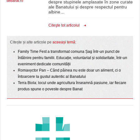
deBanat.ro
despre stupinele amplasate în zone curate
ale Banatului și despre respectul pentru
albine
…
Citeşte tot articolul
Citește și alte articole pe
aceeași temă
:
Family Time Fest a transformat comuna Șag într-un punct de
întâlnire pentru familii. Educație, voluntariat și solidaritate, într-un
eveniment dedicate comunității
Romavyctor Pan – Când pâinea nu este doar un aliment, ci o
întoarcere la gustul autentic al Banatului
Terra Biola: locul unde agricultura înseamnă pasiune, iar fiecare
produs spune o poveste despre Banat