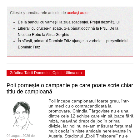
HARTA TIMIŞOAREI
Citeşte şi următoarele articole de
acelaşi autor:
LICEE, ŞCOLI ŞI GRĂDINIŢE DIN TIMIŞ
De la bancul cu vameşii la ziua scadenţei. Preţul dezmăţului
PRIMĂRIILE DIN TIMIŞ
Liberali cu crucea-n spate. S-a băgat doctrină la PNL. De la
Nicolae Robu la Alina Gorghiu
SFATUL MEDICULUI
În sfârşit, primarul Dominic Fritz ajunge la vorbele… preşedintelui
Dominic Fritz
SFATURI JURIDICE
Grădina Taicii Domnului
,
Opinii
,
Ultima ora
Poli pornește o campanie pe care poate scrie chiar
titlu de campioană
Poli începe campionatul foarte greu, într-
un meci cu o contracandidată la
promovare. Chindia Târgoviște nu e una
dintre cele 12 echipe care vin să joace fără
miză, neavând drept de joc în prima
divizie, iar noi nu ne-am măsurat forța mai
mult decât în niște amicale nerelevante în
Austria. Stadionul „Eroii Timișoarei” nu e
04 august 2026 de