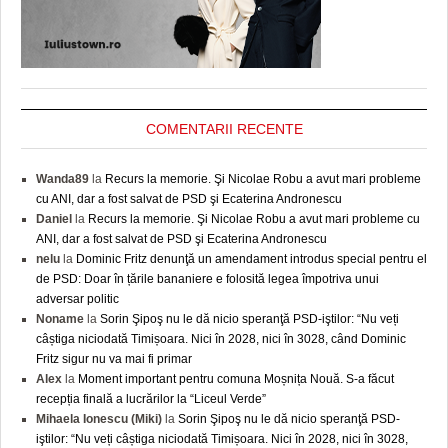
COMENTARII RECENTE
Wanda89
la
Recurs la memorie. Şi Nicolae Robu a avut mari probleme
cu ANI, dar a fost salvat de PSD şi Ecaterina Andronescu
Daniel
la
Recurs la memorie. Şi Nicolae Robu a avut mari probleme cu
ANI, dar a fost salvat de PSD şi Ecaterina Andronescu
nelu
la
Dominic Fritz denunţă un amendament introdus special pentru el
de PSD: Doar în țările bananiere e folosită legea împotriva unui
adversar politic
Noname
la
Sorin Şipoş nu le dă nicio speranţă PSD-iştilor: “Nu veți
câștiga niciodată Timișoara. Nici în 2028, nici în 3028, când Dominic
Fritz sigur nu va mai fi primar
Alex
la
Moment important pentru comuna Moșnița Nouă. S-a făcut
recepția finală a lucrărilor la “Liceul Verde”
Mihaela Ionescu (Miki)
la
Sorin Şipoş nu le dă nicio speranţă PSD-
iştilor: “Nu veți câștiga niciodată Timișoara. Nici în 2028, nici în 3028,