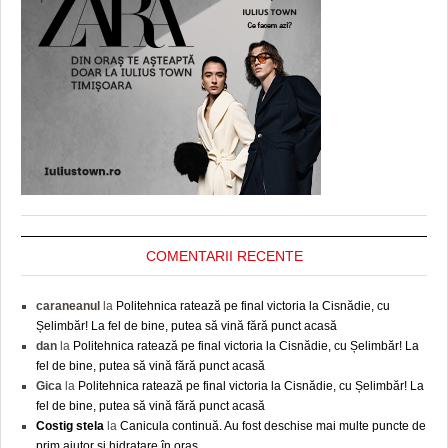
COMENTARII RECENTE
caraneanul
la
Politehnica ratează pe final victoria la Cisnădie, cu
Șelimbăr! La fel de bine, putea să vină fără punct acasă
dan
la
Politehnica ratează pe final victoria la Cisnădie, cu Șelimbăr! La
fel de bine, putea să vină fără punct acasă
Gica
la
Politehnica ratează pe final victoria la Cisnădie, cu Șelimbăr! La
fel de bine, putea să vină fără punct acasă
Costig stela
la
Canicula continuă. Au fost deschise mai multe puncte de
prim ajutor şi hidratare în oraș