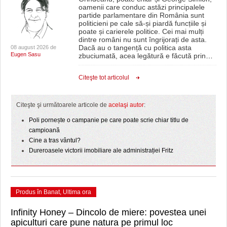
oamenii care conduc astăzi principalele
partide parlamentare din România sunt
politicieni pe cale să-și piardă funcțiile și
poate și carierele politice. Cei mai mulți
dintre români nu sunt îngrijorați de asta.
Dacă au o tangență cu politica asta
08 august 2026 de
Eugen Sasu
zbuciumată, acea legătură e făcută prin
…
Citeşte tot articolul
Citeşte şi următoarele articole de
acelaşi autor
:
Poli pornește o campanie pe care poate scrie chiar titlu de
campioană
Cine a tras vântul?
Dureroasele victorii imobiliare ale administrației Fritz
Produs în Banat
,
Ultima ora
Infinity Honey – Dincolo de miere: povestea unei
apiculturi care pune natura pe primul loc