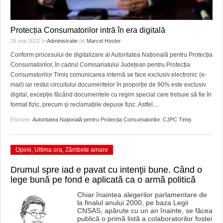
Protecția Consumatorilor intră în era digitală
26 mai 2022
în
Administratie
de
Marcel Hoster
Conform procesului de digitalizare al Autoritatea Națională pentru Protecția
Consumatorilor, în cadrul Comisariatului Județean pentru Protecția
Consumatorilor Timiș comunicarea internă se face exclusiv electronic (e-
mail) iar restul circuitului documentelor în proporție de 90% este exclusiv
digital, excepție făcând documentele cu regim special care trebuie să fie în
format fizic, precum și reclamațiile depuse fizic. Astfel
…
Etichete:
Autoritatea Națională pentru Protecția Consumatorilor
,
CJPC Timiș
Opinii
,
Ultima ora
,
Zâmbete amare
Drumul spre iad e pavat cu intenţii bune. Când o
lege bună pe fond e aplicată ca o armă politică
Chiar înaintea alegerilor parlamentare de
la finalul anului 2000, pe baza Legii
CNSAS, apărute cu un an înainte, se făcea
publică o primă listă a colaboratorilor fostei