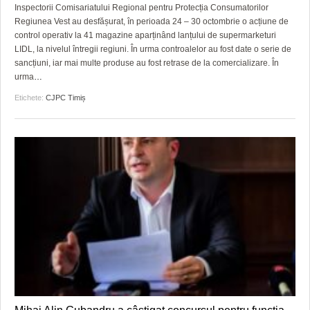
GRĂDINA TAICII DOMNULUI
CRONICĂ DE FILM
ACCIDENTE
Inspectorii Comisariatului Regional pentru Protecția Consumatorilor
Regiunea Vest au desfășurat, în perioada 24 – 30 octombrie o acțiune de
ZIARISTU’ DE TERASĂ
UNDE MERGEM
ANUNŢURI
control operativ la 41 magazine aparținând lanțului de supermarketuri
LIDL, la nivelul întregii regiuni. În urma controalelor au fost date o serie de
CU OIŞTEA-N KIERKEGAARD
FILME DOCUMENTARE
INFO SI UTILE
sancțiuni, iar mai multe produse au fost retrase de la comercializare. În
urma
…
FINANŢĂRI DE LA A LA Z
CLIPURI VIDEO
CULTURA
Etichete:
CJPC Timiș
PE SURSE
JOCURI ONLINE
INVATAMANT
JUSTITIE
FILME DOCUMENTARE
CLIPURI VIDEO
JOCURI ONLINE
DIVERSE
FARMACII DIN TIMIŞOARA