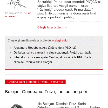
Securităţi. Pe ea, doar membrii PNŢCD şi
câţiva liberali. Aceşti oameni erau
“răstigniţi” a doua oară. Prima data în
puşcăriile comuniste, a doua oară fiind
07 august 2026 de
Ino
Ardelean
expuşi oprobiului public,
…
Citeşte tot articolul
Citeşte şi următoarele articole de
acelaşi autor:
Alexandru Rogobete. Aşa tânăr şi deja PSD-ist?
De la bancul cu vameşii la ziua scadenţei. Preţul dezmăţului
Liberali cu crucea-n spate. S-a băgat doctrină la PNL. De la
Nicolae Robu la Alina Gorghiu
Grădina Taicii Domnului
,
Opinii
,
Ultima ora
Bolojan, Grindeanu, Fritz și noi pe lângă ei
Ilie Bolojan, Dominic Fritz, Sorin
Grindeanu, poate chiar și George Simion,