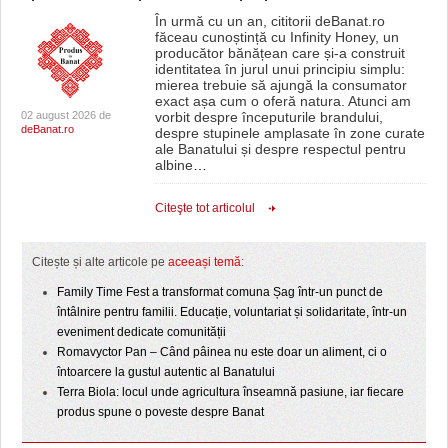
În urmă cu un an, cititorii deBanat.ro
făceau cunoștință cu Infinity Honey, un
producător bănățean care și-a construit
identitatea în jurul unui principiu simplu:
mierea trebuie să ajungă la consumator
exact așa cum o oferă natura. Atunci am
02 august 2026 de
vorbit despre începuturile brandului,
deBanat.ro
despre stupinele amplasate în zone curate
ale Banatului și despre respectul pentru
albine
…
Citeşte tot articolul
Citește și alte articole pe
aceeași temă
:
Family Time Fest a transformat comuna Șag într-un punct de
întâlnire pentru familii. Educație, voluntariat și solidaritate, într-un
eveniment dedicate comunității
Romavyctor Pan – Când pâinea nu este doar un aliment, ci o
întoarcere la gustul autentic al Banatului
Terra Biola: locul unde agricultura înseamnă pasiune, iar fiecare
produs spune o poveste despre Banat