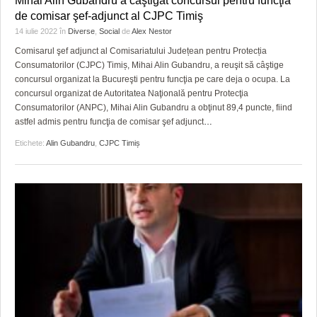
Mihai Alin Gubandru a câştigat concursul pentru funcţia
HARTA TIMIŞOAREI
de comisar şef-adjunct al CJPC Timiş
14 iulie 2022
în
Diverse
,
Social
de
Alex Nestor
LICEE, ŞCOLI ŞI GRĂDINIŢE DIN TIMIŞ
Comisarul şef adjunct al Comisariatului Județean pentru Protecția
PRIMĂRIILE DIN TIMIŞ
Consumatorilor (CJPC) Timiș, Mihai Alin Gubandru, a reuşit să câştige
concursul organizat la Bucureşti pentru funcţia pe care deja o ocupa. La
SFATUL MEDICULUI
concursul organizat de Autoritatea Naţională pentru Protecţia
Consumatorilor (ANPC), Mihai Alin Gubandru a obţinut 89,4 puncte, fiind
SFATURI JURIDICE
astfel admis pentru funcţia de comisar şef adjunct
…
Etichete:
Alin Gubandru
,
CJPC Timiș