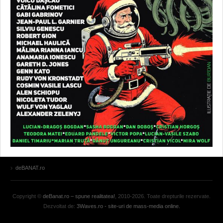
deBANAT.ro
Copyright ©
deBanat.ro – spune realitatea!
, 2010-2026. Toate drepturile rezervate.
Dezvoltat de:
3Waves.ro - site-uri de mass-media online.