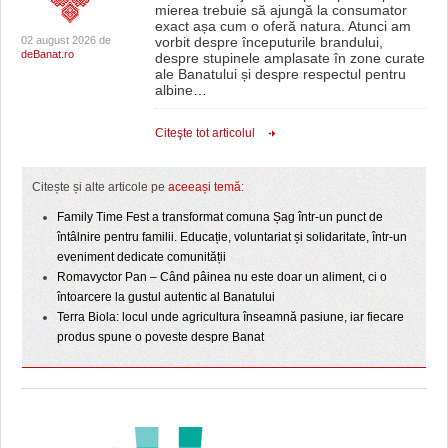
mierea trebuie să ajungă la consumator
exact așa cum o oferă natura. Atunci am
02 august 2026 de
vorbit despre începuturile brandului,
deBanat.ro
despre stupinele amplasate în zone curate
ale Banatului și despre respectul pentru
albine
…
Citeşte tot articolul
Citește și alte articole pe
aceeași temă
:
Family Time Fest a transformat comuna Șag într-un punct de
întâlnire pentru familii. Educație, voluntariat și solidaritate, într-un
eveniment dedicate comunității
Romavyctor Pan – Când pâinea nu este doar un aliment, ci o
întoarcere la gustul autentic al Banatului
Terra Biola: locul unde agricultura înseamnă pasiune, iar fiecare
produs spune o poveste despre Banat