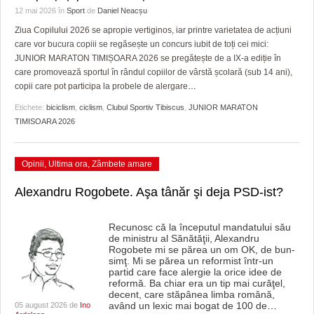
GRĂDINA TAICII DOMNULUI
CRONICĂ DE FILM
ACCIDENTE
12 mai 2026
în
Sport
de
Daniel Neacșu
Ziua Copilului 2026 se apropie vertiginos, iar printre varietatea de acțiuni
ZIARISTU’ DE TERASĂ
UNDE MERGEM
ANUNŢURI
care vor bucura copiii se regăsește un concurs iubit de toți cei mici:
JUNIOR MARATON TIMIȘOARA 2026 se pregătește de a IX-a ediție în
CU OIŞTEA-N KIERKEGAARD
FILME DOCUMENTARE
INFO SI UTILE
care promovează sportul în rândul copiilor de vârstă școlară (sub 14 ani),
copii care pot participa la probele de alergare
…
FINANŢĂRI DE LA A LA Z
CLIPURI VIDEO
CULTURA
Etichete:
biciclism
,
ciclism
,
Clubul Sportiv Tibiscus
,
JUNIOR MARATON
PE SURSE
JOCURI ONLINE
INVATAMANT
TIMISOARA 2026
JUSTITIE
Opinii
,
Ultima ora
,
Zâmbete amare
FILME DOCUMENTARE
Alexandru Rogobete. Aşa tânăr şi deja PSD-ist?
CLIPURI VIDEO
Recunosc că la începutul mandatului său
JOCURI ONLINE
de ministru al Sănătăţii, Alexandru
Rogobete mi se părea un om OK, de bun-
simţ. Mi se părea un reformist într-un
DIVERSE
partid care face alergie la orice idee de
reformă. Ba chiar era un tip mai curăţel,
FARMACII DIN TIMIŞOARA
decent, care stăpânea limba română,
având un lexic mai bogat de 100 de
…
05 august 2026 de
Ino