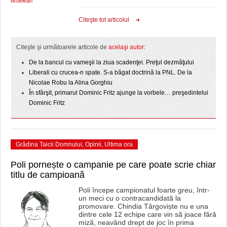
Ardelean
HARTA TIMIŞOAREI
Citeşte tot articolul
LICEE, ŞCOLI ŞI GRĂDINIŢE DIN TIMIŞ
PRIMĂRIILE DIN TIMIŞ
Citeşte şi următoarele articole de
acelaşi autor:
De la bancul cu vameşii la ziua scadenţei. Preţul dezmăţului
SFATUL MEDICULUI
Liberali cu crucea-n spate. S-a băgat doctrină la PNL. De la
Nicolae Robu la Alina Gorghiu
SFATURI JURIDICE
În sfârşit, primarul Dominic Fritz ajunge la vorbele… preşedintelui
Dominic Fritz
Grădina Taicii Domnului
,
Opinii
,
Ultima ora
Poli pornește o campanie pe care poate scrie chiar
titlu de campioană
Poli începe campionatul foarte greu, într-
un meci cu o contracandidată la
promovare. Chindia Târgoviște nu e una
dintre cele 12 echipe care vin să joace fără
miză, neavând drept de joc în prima