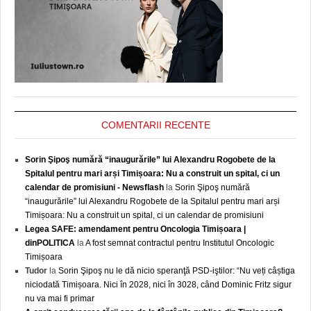
COMENTARII RECENTE
Sorin Şipoş numără “inaugurările” lui Alexandru Rogobete de la
Spitalul pentru mari arși Timișoara: Nu a construit un spital, ci un
calendar de promisiuni - Newsflash
la
Sorin Şipoş numără
“inaugurările” lui Alexandru Rogobete de la Spitalul pentru mari arși
Timișoara: Nu a construit un spital, ci un calendar de promisiuni
Legea SAFE: amendament pentru Oncologia Timișoara |
dinPOLITICA
la
A fost semnat contractul pentru Institutul Oncologic
Timișoara
Tudor
la
Sorin Şipoş nu le dă nicio speranţă PSD-iştilor: “Nu veți câștiga
niciodată Timișoara. Nici în 2028, nici în 3028, când Dominic Fritz sigur
nu va mai fi primar