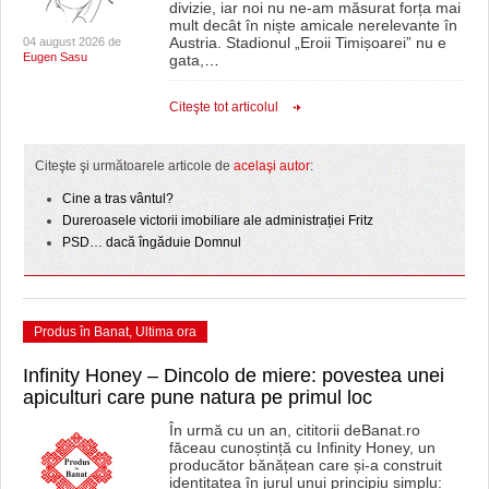
divizie, iar noi nu ne-am măsurat forța mai
mult decât în niște amicale nerelevante în
Austria. Stadionul „Eroii Timișoarei” nu e
04 august 2026 de
Eugen Sasu
gata,
…
Citeşte tot articolul
Citeşte şi următoarele articole de
acelaşi autor
:
Cine a tras vântul?
Dureroasele victorii imobiliare ale administrației Fritz
PSD… dacă îngăduie Domnul
Produs în Banat
,
Ultima ora
Infinity Honey – Dincolo de miere: povestea unei
apiculturi care pune natura pe primul loc
În urmă cu un an, cititorii deBanat.ro
făceau cunoștință cu Infinity Honey, un
producător bănățean care și-a construit
identitatea în jurul unui principiu simplu: