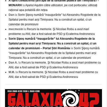
A oprit conducerea țării apa de la fântânile publice din Timișoara? -
MONARH
la
Apelul Aqutim către utilizatori, pe cod portocaliu: utilizați
rațional apa potabilă din rețea
Dan
la
Sorin Şipoş numără “inaugurările” lui Alexandru Rogobete de la
Spitalul pentru mari arși Timișoara: Nu a construit un spital, ci un
calendar de promisiuni
mecmesin
la
Recurs la memorie. Şi Nicolae Robu a avut mari
probleme cu ANI, dar a fost salvat de PSD şi Ecaterina Andronescu
Sorin Şipoş numără “inaugurările” lui Alexandru Rogobete de la
Spitalul pentru mari arși Timișoara: Nu a construit un spital, ci un
calendar de promisiuni – Portal Știri România
la
Sorin Şipoş numără
“inaugurările” lui Alexandru Rogobete de la Spitalul pentru mari arși
Timișoara: Nu a construit un spital, ci un calendar de promisiuni
Dan A.
la
Recurs la memorie. Şi Nicolae Robu a avut mari probleme cu
ANI, dar a fost salvat de PSD şi Ecaterina Andronescu
M.M.
la
Recurs la memorie. Şi Nicolae Robu a avut mari probleme cu
ANI, dar a fost salvat de PSD şi Ecaterina Andronescu