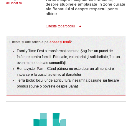
deBanat.ro
despre stupinele amplasate în zone curate
ale Banatului și despre respectul pentru
albine
…
Citeşte tot articolul
Citește și alte articole pe
aceeași temă
:
Family Time Fest a transformat comuna Șag într-un punct de
întâlnire pentru familii. Educație, voluntariat și solidaritate, într-un
eveniment dedicate comunității
Romavyctor Pan – Când pâinea nu este doar un aliment, ci o
întoarcere la gustul autentic al Banatului
Terra Biola: locul unde agricultura înseamnă pasiune, iar fiecare
produs spune o poveste despre Banat