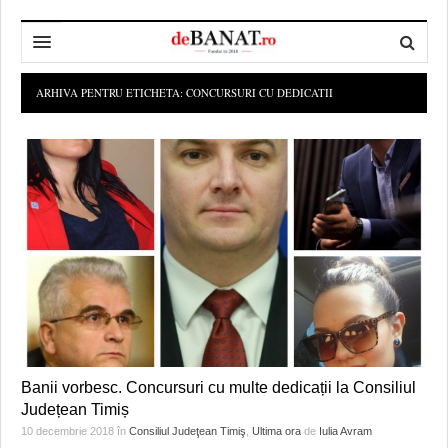
HOME
ARHIVA PENTRU ETICHETA:
CONCURSURI CU DEDICATII
ADMINISTRAȚIE
DESPRE NOI
POLITICĂ
REDACȚIA DEBANAT
PRIMĂRIA TIMIŞOARA
SPORT
POLITICA DE COOKIES
CONSILIUL JUDEŢEAN TIMIŞ
POLITICA
OPINII
POLITICA DE CONFIDENȚIALITATE
PREFECTURA TIMIŞ
POLI TIMISOARA
TIMP LIBER ȘI CULTURĂ
FOTBAL JUDETEAN
DOSARELE DEBANAT
ECONOMIC
ALTE SPORTURI
ETICA LUCIDITĂȚII ASISTATE
TIMP LIBER
SĂNĂTATE
JURNAL DE CAMPANIE
ULTRAMARIN VA RECOMANDA
AFACERI
Banii vorbesc. Concursuri cu multe dedicații la Consiliul
Județean Timiș
MAI MULTE
ZÂMBETE AMARE
CULTURA
10 decembrie 2018
în
Consiliul Judeţean Timiş
,
Ultima ora
de
Iulia Avram