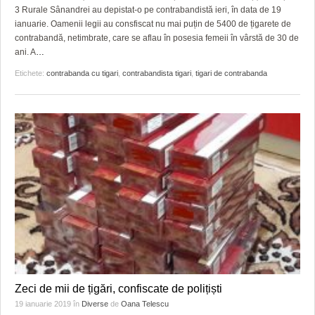
3 Rurale Sânandrei au depistat-o pe contrabandistă ieri, în data de 19
ianuarie. Oamenii legii au consfiscat nu mai puțin de 5400 de țigarete de
contrabandă, netimbrate, care se aflau în posesia femeii în vârstă de 30 de
ani. A
…
Etichete:
contrabanda cu tigari
,
contrabandista tigari
,
tigari de contrabanda
Zeci de mii de țigări, confiscate de polițiști
19 ianuarie 2019
în
Diverse
de
Oana Telescu