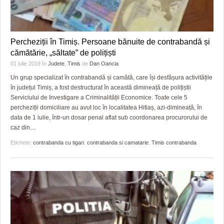
Percheziții în Timiș. Persoane bănuite de contrabandă și
cămătărie, „săltate” de polițiști
01 iulie 2019
în
Judete
,
Timis
de
Dan Oancia
Un grup specializat în contrabandă și camătă, care își desfășura activitățile
în județul Timiș, a fost destructurat în această dimineață de polițiștii
Serviciului de Investigare a Criminalității Economice. Toate cele 5
percheziții domiciliare au avut loc în localitatea Hitiaș, azi-dimineață, în
data de 1 iulie, într-un dosar penal aflat sub coordonarea procurorului de
caz din
…
Etichete:
contrabanda cu tigari
,
contrabanda si camatarie
,
Timis contrabanda