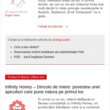
miză, neavând drept de joc în prima
divizie, iar noi nu ne-am măsurat forța mai
mult decât în niște amicale nerelevante în
Austria. Stadionul „Eroii Timișoarei” nu e
04 august 2026 de
Eugen Sasu
gata,
…
Citeşte tot articolul
Citeşte şi următoarele articole de
acelaşi autor
:
Cine a tras vântul?
Dureroasele victorii imobiliare ale administrației Fritz
PSD… dacă îngăduie Domnul
Produs în Banat
,
Ultima ora
Infinity Honey – Dincolo de miere: povestea unei
apiculturi care pune natura pe primul loc
În urmă cu un an, cititorii deBanat.ro
făceau cunoștință cu Infinity Honey, un
producător bănățean care și-a construit