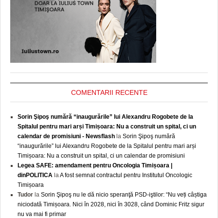
COMENTARII RECENTE
Sorin Şipoş numără “inaugurările” lui Alexandru Rogobete de la
Spitalul pentru mari arși Timișoara: Nu a construit un spital, ci un
calendar de promisiuni - Newsflash
la
Sorin Şipoş numără
“inaugurările” lui Alexandru Rogobete de la Spitalul pentru mari arși
Timișoara: Nu a construit un spital, ci un calendar de promisiuni
Legea SAFE: amendament pentru Oncologia Timișoara |
dinPOLITICA
la
A fost semnat contractul pentru Institutul Oncologic
Timișoara
Tudor
la
Sorin Şipoş nu le dă nicio speranţă PSD-iştilor: “Nu veți câștiga
niciodată Timișoara. Nici în 2028, nici în 3028, când Dominic Fritz sigur
nu va mai fi primar