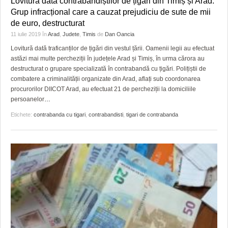
Lovitură dată contrabandiștilor de țigări din Timiș și Arad.
HARTA TIMIŞOAREI
Grup infracțional care a cauzat prejudiciu de sute de mii
de euro, destructurat
LICEE, ŞCOLI ŞI GRĂDINIŢE DIN TIMIŞ
11 iulie 2019
în
Arad
,
Judete
,
Timis
de
Dan Oancia
PRIMĂRIILE DIN TIMIŞ
Lovitură dată traficanților de țigări din vestul țării. Oamenii legii au efectuat
astăzi mai multe percheziții în județele Arad și Timiș, în urma cărora au
SFATUL MEDICULUI
destructurat o grupare specializată în contrabandă cu țigări. Polițiștii de
combatere a criminalității organizate din Arad, aflați sub coordonarea
SFATURI JURIDICE
procurorilor DIICOT Arad, au efectuat 21 de percheziții la domiciliile
persoanelor
…
Etichete:
contrabanda cu tigari
,
contrabandisti
,
tigari de contrabanda