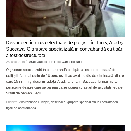
Descinderi în masă efectuate de polițiști, în Timiș, Arad și
Suceava. O grupare specializată în contrabandă cu țigări
a fost destructurată
26 iunie 2019
în
Arad
,
Judete
,
Timis
de
Oana Telescu
O grupare specializată în contrabandă cu țigări a fost destructurată de
polițiștii. Nu mai puțin de 18 percheziții au avut loc dis-de-dimineață, dintre
care 15 în Timiș, două în județul Arad, iar una în Suceava, la mai multe
persoane despre care se bănuia că se ocupă cu astfel de activități ilegale.
Vizați de oamenii legii
…
Etichete:
contrabanda cu tigari
,
descinderi
,
grupare specializata in contrabanda
,
tigari de contrabanda