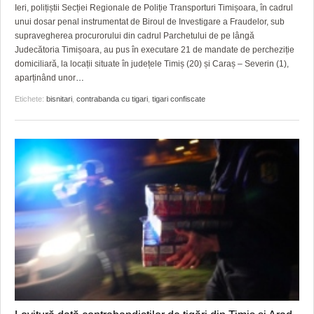
GRĂDINA TAICII DOMNULUI
CRONICĂ DE FILM
ACCIDENTE
Ieri, polițiștii Secției Regionale de Poliție Transporturi Timișoara, în cadrul
unui dosar penal instrumentat de Biroul de Investigare a Fraudelor, sub
ZIARISTU’ DE TERASĂ
UNDE MERGEM
ANUNŢURI
supravegherea procurorului din cadrul Parchetului de pe lângă
Judecătoria Timișoara, au pus în executare 21 de mandate de percheziție
CU OIŞTEA-N KIERKEGAARD
FILME DOCUMENTARE
INFO SI UTILE
domiciliară, la locații situate în județele Timiș (20) și Caraș – Severin (1),
aparținând unor
…
FINANŢĂRI DE LA A LA Z
CLIPURI VIDEO
CULTURA
Etichete:
bisnitari
,
contrabanda cu tigari
,
tigari confiscate
PE SURSE
JOCURI ONLINE
INVATAMANT
JUSTITIE
FILME DOCUMENTARE
CLIPURI VIDEO
JOCURI ONLINE
DIVERSE
FARMACII DIN TIMIŞOARA