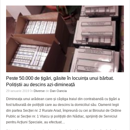
Peste 50.000 de țigări, găsite în locuința unui bărbat.
Polițiștii au descins azi-dimineață
29 ianuarie 2019
în
Diverse
de
Dan Oancia
Dimineața unui arădean care-și câștiga traiul din contrabandă cu țigări a
fost tulburată de polițiștii care au descins la domiciliul său. Oamenii legii
din partea Secției nr. 2 Rurale Arad, împreună cu cei ai Biroului de Ordine
Public ai Secției nr. 1 Vlaicu și polițiștii din Nădlac, sprijiniți de Serviciul
pentru Acțiuni Speciale, au efectuat
…