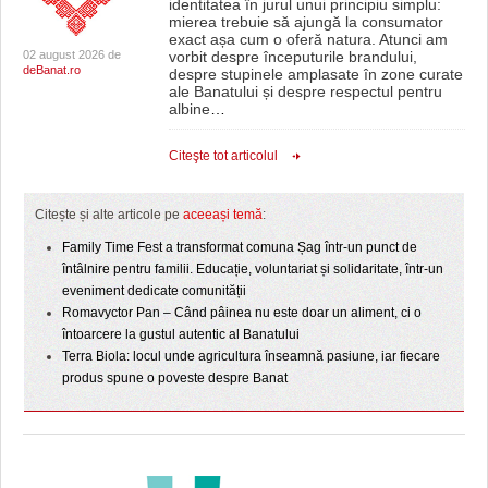
identitatea în jurul unui principiu simplu:
mierea trebuie să ajungă la consumator
exact așa cum o oferă natura. Atunci am
02 august 2026 de
vorbit despre începuturile brandului,
deBanat.ro
despre stupinele amplasate în zone curate
ale Banatului și despre respectul pentru
albine
…
Citeşte tot articolul
Citește și alte articole pe
aceeași temă
:
Family Time Fest a transformat comuna Șag într-un punct de
întâlnire pentru familii. Educație, voluntariat și solidaritate, într-un
eveniment dedicate comunității
Romavyctor Pan – Când pâinea nu este doar un aliment, ci o
întoarcere la gustul autentic al Banatului
Terra Biola: locul unde agricultura înseamnă pasiune, iar fiecare
produs spune o poveste despre Banat