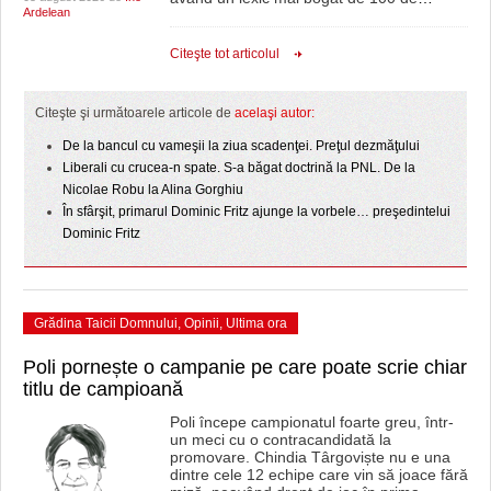
Ardelean
Citeşte tot articolul
Citeşte şi următoarele articole de
acelaşi autor:
De la bancul cu vameşii la ziua scadenţei. Preţul dezmăţului
Liberali cu crucea-n spate. S-a băgat doctrină la PNL. De la
Nicolae Robu la Alina Gorghiu
În sfârşit, primarul Dominic Fritz ajunge la vorbele… preşedintelui
Dominic Fritz
Grădina Taicii Domnului
,
Opinii
,
Ultima ora
Poli pornește o campanie pe care poate scrie chiar
titlu de campioană
Poli începe campionatul foarte greu, într-
un meci cu o contracandidată la
promovare. Chindia Târgoviște nu e una
dintre cele 12 echipe care vin să joace fără