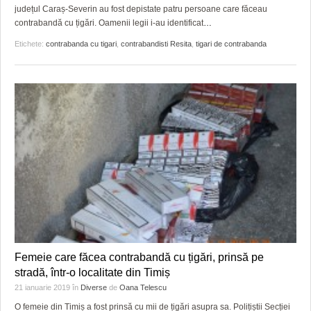
județul Caraș-Severin au fost depistate patru persoane care făceau
contrabandă cu țigări. Oamenii legii i-au identificat
…
Etichete:
contrabanda cu tigari
,
contrabandisti Resita
,
tigari de contrabanda
Femeie care făcea contrabandă cu țigări, prinsă pe
stradă, într-o localitate din Timiș
21 ianuarie 2019
în
Diverse
de
Oana Telescu
O femeie din Timiș a fost prinsă cu mii de țigări asupra sa. Polițiștii Secției