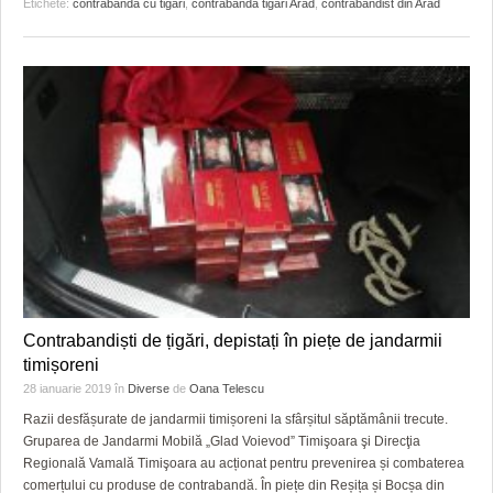
Etichete:
contrabanda cu tigari
,
contrabanda tigari Arad
,
contrabandist din Arad
Contrabandiști de țigări, depistați în piețe de jandarmii
timișoreni
28 ianuarie 2019
în
Diverse
de
Oana Telescu
Razii desfășurate de jandarmii timișoreni la sfârșitul săptămânii trecute.
Gruparea de Jandarmi Mobilă „Glad Voievod” Timişoara şi Direcţia
Regională Vamală Timişoara au acționat pentru prevenirea și combaterea
comerțului cu produse de contrabandă. În piețe din Reșița și Bocșa din