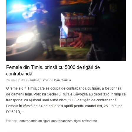
Femeie din Timiș, prinsă cu 5000 de țigări de
contrabandă
26 iunie 2019
în
Judete
,
Timis
de
Dan Oancia
O femeie din Timiș, care se ocupa de contrabandă cu țigări, a fost prinsă
de oamenii legii. Polițiștii Secției 6 Rurale Găvojdia au depistat-o în timp ce
transporta, cu ajutorul unui autoturism, 5000 de țigări de contrabandă.
Femeia în vârstă de 54 de ani a fost oprită pentru control ieri, 25 iunie, pe
DJ 681B,
…
Etichete:
contrabanda cu tigari
,
contrabandista
,
tigari netimbrate