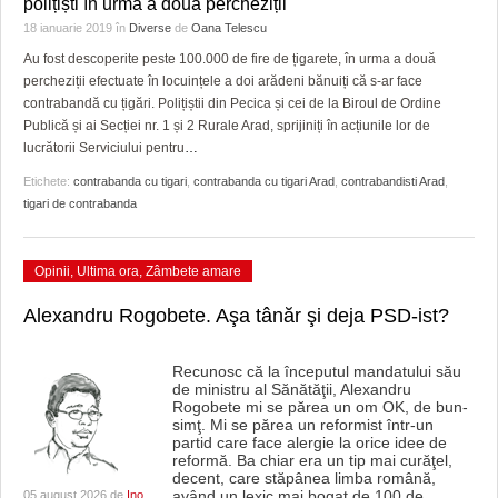
polițiști în urma a două percheziții
18 ianuarie 2019
în
Diverse
de
Oana Telescu
Au fost descoperite peste 100.000 de fire de țigarete, în urma a două
percheziții efectuate în locuințele a doi arădeni bănuiți că s-ar face
contrabandă cu țigări. Polițiștii din Pecica și cei de la Biroul de Ordine
Publică și ai Secției nr. 1 și 2 Rurale Arad, sprijiniți în acțiunile lor de
lucrătorii Serviciului pentru
…
Etichete:
contrabanda cu tigari
,
contrabanda cu tigari Arad
,
contrabandisti Arad
,
tigari de contrabanda
Opinii
,
Ultima ora
,
Zâmbete amare
Alexandru Rogobete. Aşa tânăr şi deja PSD-ist?
Recunosc că la începutul mandatului său
de ministru al Sănătăţii, Alexandru
Rogobete mi se părea un om OK, de bun-
simţ. Mi se părea un reformist într-un
partid care face alergie la orice idee de
reformă. Ba chiar era un tip mai curăţel,
decent, care stăpânea limba română,
având un lexic mai bogat de 100 de
…
05 august 2026 de
Ino