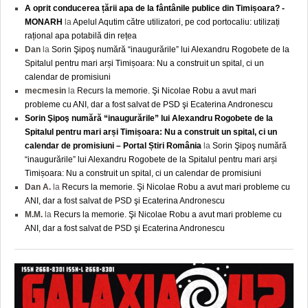
A oprit conducerea țării apa de la fântânile publice din Timișoara? -
MONARH
la
Apelul Aqutim către utilizatori, pe cod portocaliu: utilizați
rațional apa potabilă din rețea
Dan
la
Sorin Şipoş numără “inaugurările” lui Alexandru Rogobete de la
Spitalul pentru mari arși Timișoara: Nu a construit un spital, ci un
calendar de promisiuni
mecmesin
la
Recurs la memorie. Şi Nicolae Robu a avut mari
probleme cu ANI, dar a fost salvat de PSD şi Ecaterina Andronescu
Sorin Şipoş numără “inaugurările” lui Alexandru Rogobete de la
Spitalul pentru mari arși Timișoara: Nu a construit un spital, ci un
calendar de promisiuni – Portal Știri România
la
Sorin Şipoş numără
“inaugurările” lui Alexandru Rogobete de la Spitalul pentru mari arși
Timișoara: Nu a construit un spital, ci un calendar de promisiuni
Dan A.
la
Recurs la memorie. Şi Nicolae Robu a avut mari probleme cu
ANI, dar a fost salvat de PSD şi Ecaterina Andronescu
M.M.
la
Recurs la memorie. Şi Nicolae Robu a avut mari probleme cu
ANI, dar a fost salvat de PSD şi Ecaterina Andronescu