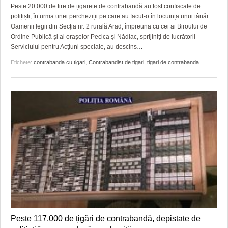
Peste 20.000 de fire de țigarete de contrabandă au fost confiscate de
polițiști, în urma unei percheziții pe care au facut-o în locuința unui tânăr.
Oamenii legii din Secția nr. 2 rurală Arad, împreuna cu cei ai Biroului de
Ordine Publică și ai orașelor Pecica și Nădlac, sprijiniți de lucrătorii
Serviciului pentru Acțiuni speciale, au descins
…
Etichete:
contrabanda cu tigari
,
Contrabandist de tigari
,
tigari de contrabanda
Peste 117.000 de țigări de contrabandă, depistate de