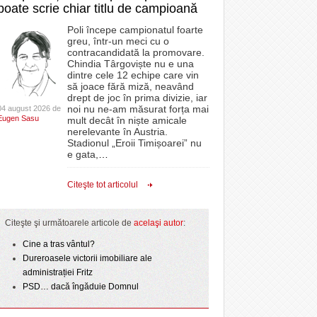
poate scrie chiar titlu de campioană
Poli începe campionatul foarte
greu, într-un meci cu o
contracandidată la promovare.
Chindia Târgoviște nu e una
dintre cele 12 echipe care vin
să joace fără miză, neavând
drept de joc în prima divizie, iar
noi nu ne-am măsurat forța mai
04 august 2026 de
Eugen Sasu
mult decât în niște amicale
nerelevante în Austria.
Stadionul „Eroii Timișoarei” nu
e gata,
…
Citeşte tot articolul
Citeşte şi următoarele articole de
acelaşi autor
:
Cine a tras vântul?
Dureroasele victorii imobiliare ale
administrației Fritz
PSD… dacă îngăduie Domnul