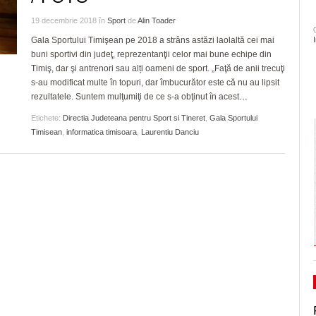
- 3 August 2026
ANI să intervină în cazul Dominic Fritz şi să
onoare/FOTO
CLIPURI VIDEO
dramatic în barajul de pr
ZIARISTU’ DE
19 decembrie 2018
în
Sport
de
Alin Toader
- acum
conteste ordinul prefectului de Timiş
TERASĂ
JOCURI ONLINE
Primăria Timișoara vinde 3.500 de metri cubi de
Politehnica încheie canton
Gala Sportului Timişean pe 2018 a strâns astăzi laolaltă cei mai
zile
- 3 August 2026
buni sportivi din judeţ, reprezentanţii celor mai bune echipe din
lemn
și vine acasă cu moralul ri
CU OIŞTEA-N
USR cere vot astăzi pe legea responsabilităț
Timiş, dar şi antrenori sau alți oameni de sport. „Faţă de anii trecuţi
KIERKEGAARD
View all
Pe drumul cel bun. Poli a 
- 3
s-au modificat multe în topuri, dar îmbucurător este că nu au lipsit
energie, blocată în Parlament din 2022
FINANŢĂRI DE LA A
- 23 J
August 2026
Serie A, USD Lecce
rezultatele. Suntem mulţumiţi de ce s-a obţinut în acest
…
LA Z
View all
Etichete:
Directia Judeteana pentru Sport si Tineret
,
Gala Sportului
A vrut să-l atace pe Bolojan, dar i-a ieşit alt
PE SURSE
Timisean
,
informatica timisoara
,
Laurentiu Danciu
Alexandru Rogobete spune că Nicolae
Ceauşescu a fost… “unicul vizionar al țării”
August 2026
View all