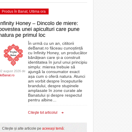
Produs în Banat
,
Ultima ora
Infinity Honey – Dincolo de miere:
povestea unei apiculturi care pune
natura pe primul loc
În urmă cu un an, cititorii
deBanat.ro făceau cunoștință
cu Infinity Honey, un producător
bănățean care și-a construit
identitatea în jurul unui principiu
simplu: mierea trebuie să
02 august 2026 de
ajungă la consumator exact
deBanat.ro
așa cum o oferă natura. Atunci
am vorbit despre începuturile
brandului, despre stupinele
amplasate în zone curate ale
Banatului și despre respectul
pentru albine
…
Citeşte tot articolul
Citește și alte articole pe
aceeași temă
: