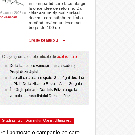
CLIPURI VIDEO
într-un partid care face alergie
- 3 August 2026
proiectelor derulate de instituție din fonduri
omovare
la orice idee de reformă. Ba
 2
La Muzeul Apei are loc expoziția „Sub semnul
- 11 December 2025
JOCURI ONLINE
europene/FOTO
chiar era un tip mai curăţel,
05 august 2026 de
- 4
amentul cu o victorie
Ino Ardelean
curgerii. Între transparență și permanență”
decent, care stăpânea limba
DIVERSE
română, având un lexic mai
- 25 July 2026
August 2026
ANAF oferă persoanelor fizice posibilitatea să
dicat
bogat de 100 de
…
ii în
beneficieze de Declarația Unică 212
FARMACII DIN
învins o echipă de
Ziua Timișoarei – City Celebration. Programul
- 25 November 2025
precompletată
TIMIŞOARA
Citeşte tot articolul
uly 2026
- 3 August 2026
ultimei zile
HARTA TIMIŞOAREI
Romanian Business Leaders lansează RBL
View all
- 19 November
ceva.
Banat, prima filială din vestul țării
LICEE, ŞCOLI ŞI
Citeşte şi următoarele articole de
acelaşi autor:
2025
GRĂDINIŢE DIN TIMIŞ
- 1
De la bancul cu vameşii la ziua scadenţei.
View all
PRIMĂRIILE DIN TIMIŞ
Preţul dezmăţului
Liberali cu crucea-n spate. S-a băgat doctrină
SFATUL MEDICULUI
la PNL. De la Nicolae Robu la Alina Gorghiu
SFATURI JURIDICE
În sfârşit, primarul Dominic Fritz ajunge la
vorbele… preşedintelui Dominic Fritz
Grădina Taicii Domnului
,
Opinii
,
Ultima ora
Poli pornește o campanie pe care