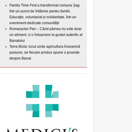
Family Time Fest a transformat comuna Șag
într-un punct de întâlnire pentru familii.
Educație, voluntariat și solidaritate, într-un
eveniment dedicate comunității
Romavyctor Pan – Când pâinea nu este doar
un aliment, ci o întoarcere la gustul autentic al
Banatului
Terra Biola: locul unde agricultura înseamnă
pasiune, iar fiecare produs spune o poveste
despre Banat