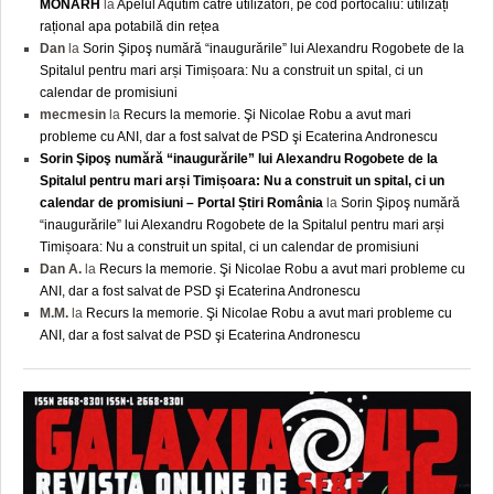
MONARH
la
Apelul Aqutim către utilizatori, pe cod portocaliu: utilizați
rațional apa potabilă din rețea
Dan
la
Sorin Şipoş numără “inaugurările” lui Alexandru Rogobete de la
Spitalul pentru mari arși Timișoara: Nu a construit un spital, ci un
calendar de promisiuni
mecmesin
la
Recurs la memorie. Şi Nicolae Robu a avut mari
probleme cu ANI, dar a fost salvat de PSD şi Ecaterina Andronescu
Sorin Şipoş numără “inaugurările” lui Alexandru Rogobete de la
Spitalul pentru mari arși Timișoara: Nu a construit un spital, ci un
calendar de promisiuni – Portal Știri România
la
Sorin Şipoş numără
“inaugurările” lui Alexandru Rogobete de la Spitalul pentru mari arși
Timișoara: Nu a construit un spital, ci un calendar de promisiuni
Dan A.
la
Recurs la memorie. Şi Nicolae Robu a avut mari probleme cu
ANI, dar a fost salvat de PSD şi Ecaterina Andronescu
M.M.
la
Recurs la memorie. Şi Nicolae Robu a avut mari probleme cu
ANI, dar a fost salvat de PSD şi Ecaterina Andronescu