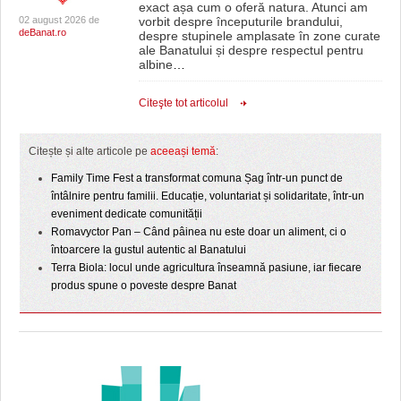
exact așa cum o oferă natura. Atunci am
02 august 2026 de
vorbit despre începuturile brandului,
deBanat.ro
despre stupinele amplasate în zone curate
ale Banatului și despre respectul pentru
albine
…
Citeşte tot articolul
Citește și alte articole pe
aceeași temă
:
Family Time Fest a transformat comuna Șag într-un punct de
întâlnire pentru familii. Educație, voluntariat și solidaritate, într-un
eveniment dedicate comunității
Romavyctor Pan – Când pâinea nu este doar un aliment, ci o
întoarcere la gustul autentic al Banatului
Terra Biola: locul unde agricultura înseamnă pasiune, iar fiecare
produs spune o poveste despre Banat