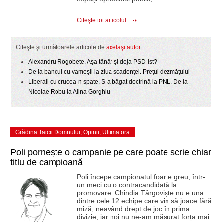
HARTA TIMIŞOAREI
Citeşte tot articolul
LICEE, ŞCOLI ŞI GRĂDINIŢE DIN TIMIŞ
PRIMĂRIILE DIN TIMIŞ
Citeşte şi următoarele articole de
acelaşi autor:
Alexandru Rogobete. Aşa tânăr şi deja PSD-ist?
SFATUL MEDICULUI
De la bancul cu vameşii la ziua scadenţei. Preţul dezmăţului
Liberali cu crucea-n spate. S-a băgat doctrină la PNL. De la
SFATURI JURIDICE
Nicolae Robu la Alina Gorghiu
Grădina Taicii Domnului
,
Opinii
,
Ultima ora
Poli pornește o campanie pe care poate scrie chiar
titlu de campioană
Poli începe campionatul foarte greu, într-
un meci cu o contracandidată la
promovare. Chindia Târgoviște nu e una
dintre cele 12 echipe care vin să joace fără
miză, neavând drept de joc în prima
divizie, iar noi nu ne-am măsurat forța mai