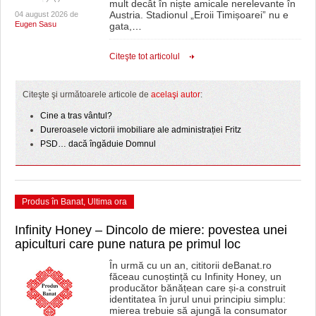
mult decât în niște amicale nerelevante în
Austria. Stadionul „Eroii Timișoarei” nu e
04 august 2026 de
Eugen Sasu
gata,
…
Citeşte tot articolul
Citeşte şi următoarele articole de
acelaşi autor
:
Cine a tras vântul?
Dureroasele victorii imobiliare ale administrației Fritz
PSD… dacă îngăduie Domnul
Produs în Banat
,
Ultima ora
Infinity Honey – Dincolo de miere: povestea unei
apiculturi care pune natura pe primul loc
În urmă cu un an, cititorii deBanat.ro
făceau cunoștință cu Infinity Honey, un
producător bănățean care și-a construit
identitatea în jurul unui principiu simplu:
mierea trebuie să ajungă la consumator