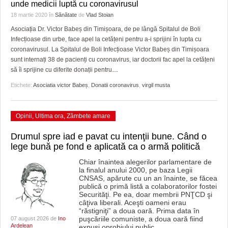
GRĂDINA TAICII DOMNULUI
CRONICĂ DE FILM
ACCIDENTE
unde medicii luptă cu coronavirusul
18 martie 2020
în
Sănătate
de
Vlad Stoian
ZIARISTU’ DE TERASĂ
UNDE MERGEM
ANUNŢURI
Asociația Dr. Victor Babeș din Timișoara, de pe lângă Spitalul de Boli
Infecțioase din urbe, face apel la cetățeni pentru a-i sprijini în lupta cu
CU OIŞTEA-N KIERKEGAARD
FILME DOCUMENTARE
INFO SI UTILE
coronavirusul. La Spitalul de Boli Infecțioase Victor Babeș din Timișoara
sunt internați 38 de pacienți cu coronavirus, iar doctorii fac apel la cetățeni
FINANŢĂRI DE LA A LA Z
CLIPURI VIDEO
CULTURA
să îi sprijine cu diferite donații pentru
…
PE SURSE
JOCURI ONLINE
INVATAMANT
Etichete:
Asociatia victor Babeș
,
Donatii coronavirus
,
virgil musta
JUSTITIE
Opinii
,
Ultima ora
,
Zâmbete amare
FILME DOCUMENTARE
Drumul spre iad e pavat cu intenţii bune. Când o
lege bună pe fond e aplicată ca o armă politică
CLIPURI VIDEO
Chiar înaintea alegerilor parlamentare de
JOCURI ONLINE
la finalul anului 2000, pe baza Legii
CNSAS, apărute cu un an înainte, se făcea
publică o primă listă a colaboratorilor fostei
DIVERSE
Securităţi. Pe ea, doar membrii PNŢCD şi
câţiva liberali. Aceşti oameni erau
“răstigniţi” a doua oară. Prima data în
FARMACII DIN TIMIŞOARA
puşcăriile comuniste, a doua oară fiind
07 august 2026 de
Ino
Ardelean
expuşi oprobiului public,
…