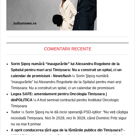
COMENTARII RECENTE
Sorin Şipoş numără “inaugurările” lui Alexandru Rogobete de la
Spitalul pentru mari arși Timișoara: Nu a construit un spital, ci un
calendar de promisiuni - Newsflash
la
Sorin Şipoş numără
“inaugurările” lui Alexandru Rogobete de la Spitalul pentru mari arși
Timișoara: Nu a construit un spital, ci un calendar de promisiuni
Legea SAFE: amendament pentru Oncologia Timișoara |
dinPOLITICA
la
A fost semnat contractul pentru Institutul Oncologic
Timișoara
Tudor
la
Sorin Şipoş nu le dă nicio speranţă PSD-iştilor: “Nu veți câștiga
niciodată Timișoara. Nici în 2028, nici în 3028, când Dominic Fritz sigur
nu va mai fi primar
A oprit conducerea țării apa de la fântânile publice din Timișoara? -