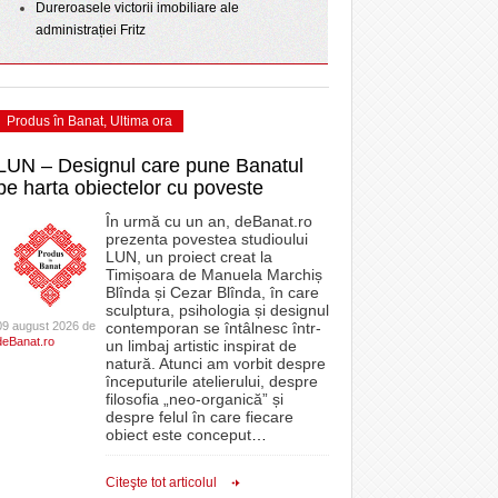
Dureroasele victorii imobiliare ale
administrației Fritz
Produs în Banat
,
Ultima ora
LUN – Designul care pune Banatul
pe harta obiectelor cu poveste
În urmă cu un an, deBanat.ro
prezenta povestea studioului
LUN, un proiect creat la
Timișoara de Manuela Marchiș
Blînda și Cezar Blînda, în care
sculptura, psihologia și designul
09 august 2026 de
contemporan se întâlnesc într-
deBanat.ro
un limbaj artistic inspirat de
natură. Atunci am vorbit despre
începuturile atelierului, despre
filosofia „neo-organică” și
despre felul în care fiecare
obiect este conceput
…
Citeşte tot articolul