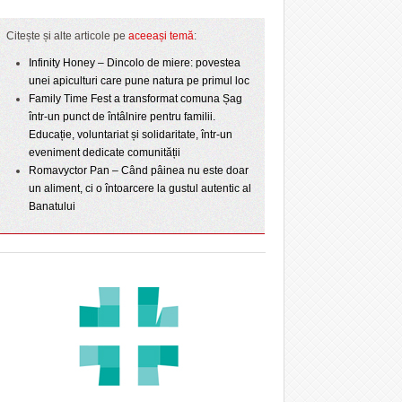
Citește și alte articole pe
aceeași temă
:
Infinity Honey – Dincolo de miere: povestea
unei apiculturi care pune natura pe primul loc
Family Time Fest a transformat comuna Șag
într-un punct de întâlnire pentru familii.
Educație, voluntariat și solidaritate, într-un
eveniment dedicate comunității
Romavyctor Pan – Când pâinea nu este doar
un aliment, ci o întoarcere la gustul autentic al
Banatului