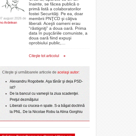
CLIPURI VIDEO
înainte, se făcea publică o
- 6
acă vesticele
ISWinT şi concert Dragoş Moldovan, cinema în
 PSD
proiectelor derulate de instituție din fonduri
primă listă a colaboratorilor
- 7 August
- 11 December 2025
aer liber și activități pentru cei mici
JOCURI ONLINE
europene/FOTO
fostei Securităţi. Pe ea, doar
2026
membrii PNŢCD şi câţiva
07 august 2026 de
DIVERSE
Politehnica bate
Ino Ardelean
lor:
liberali. Aceşti oameni erau
ANAF oferă persoanelor fizice posibilitatea să
“răstigniţi” a doua oară. Prima
- 4
t o arată scorul
Pentru micuţii din Giarmata, miercuri, timp de o
beneficieze de Declarația Unică 212
FARMACII DIN
data în puşcăriile comuniste, a
- 25 November 2025
r nu
oră, a venit „ploaia”. Apa a fost asigurată de
precompletată
TIMIŞOARA
doua oară fiind expuşi
- 6 August 2026
pompierii voluntari
oprobiului public,
…
HARTA TIMIŞOAREI
Romanian Business Leaders lansează RBL
View all
- 19 November
ct de
Banat, prima filială din vestul țării
LICEE, ŞCOLI ŞI
Citeşte tot articolul
 Toni
2025
GRĂDINIŢE DIN TIMIŞ
View all
PRIMĂRIILE DIN TIMIŞ
Citeşte şi următoarele articole de
acelaşi autor:
SFATUL MEDICULUI
Alexandru Rogobete. Aşa tânăr şi deja PSD-
ist?
SFATURI JURIDICE
De la bancul cu vameşii la ziua scadenţei.
Preţul dezmăţului
Liberali cu crucea-n spate. S-a băgat doctrină
la PNL. De la Nicolae Robu la Alina Gorghiu