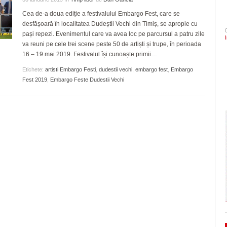
- 4 August 2026
României. Vezi cu cine jo
arhitectural din oraș
mari probleme cu ANI, dar a fost salvat de
CLIPURI VIDEO
Cea de-a doua ediție a festivalului Embargo Fest, care se
ZIARISTU’ DE
August 2026
- 6 August 2026
şi Ecaterina Andronescu
desfășoară în localitatea Dudeștii Vechi din Timiș, se apropie cu
TERASĂ
JOCURI ONLINE
Timișoara are de luni șase noi cetățeni de
pași repezi. Evenimentul care va avea loc pe parcursul a patru zile
- 3 August 2026
Semne bune sezonul are! 
Sorin Şipoş nu le dă nicio speranţă PSD-işti
onoare/FOTO
CU OIŞTEA-N
va reuni pe cele trei scene peste 50 de artiști și trupe, în perioada
“Nu veți câștiga niciodată Timișoara. Nici în
Chindia mult mai clar decâ
KIERKEGAARD
View all
16 – 19 mai 2019. Festivalul își cunoaște primii
…
August 2026
2028, nici în 3028, când Dominic Fritz sigu
FINANŢĂRI DE LA A
- 5 August 2026
va mai fi primar
Etichete:
artisti Embargo Festi
,
dudestii vechi
,
embargo fest
,
Embargo
View all
LA Z
Fest 2019
,
Embargo Feste Dudestii Vechi
În ultimii trei ani niciun primar aflat în confli
PE SURSE
interese nu şi-a pierdut mandatul. Avocatul
Neacşu ia apărarea prefectului de Timiş în
- 5 August 2026
cazul Dominic Fritz
View all