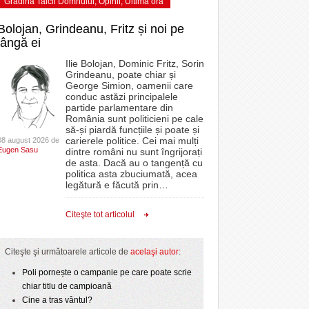
Grădina Taicii Domnului
,
Opinii
,
Ultima ora
Bolojan, Grindeanu, Fritz și noi pe
lângă ei
Ilie Bolojan, Dominic Fritz, Sorin
Grindeanu, poate chiar și
George Simion, oamenii care
conduc astăzi principalele
partide parlamentare din
România sunt politicieni pe cale
să-și piardă funcțiile și poate și
carierele politice. Cei mai mulți
08 august 2026 de
Eugen Sasu
dintre români nu sunt îngrijorați
de asta. Dacă au o tangență cu
politica asta zbuciumată, acea
legătură e făcută prin
…
Citeşte tot articolul
Citeşte şi următoarele articole de
acelaşi autor
:
Poli pornește o campanie pe care poate scrie
chiar titlu de campioană
Cine a tras vântul?