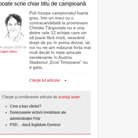
poate scrie chiar titlu de campioană
Poli începe campionatul foarte
greu, într-un meci cu o
contracandidată la promovare.
Chindia Târgoviște nu e una
dintre cele 12 echipe care vin
să joace fără miză, neavând
drept de joc în prima divizie, iar
noi nu ne-am măsurat forța mai
04 august 2026 de
Eugen Sasu
mult decât în niște amicale
nerelevante în Austria.
Stadionul „Eroii Timișoarei” nu
e gata,
…
Citeşte tot articolul
Citeşte şi următoarele articole de
acelaşi autor
:
Cine a tras vântul?
Dureroasele victorii imobiliare ale
administrației Fritz
PSD… dacă îngăduie Domnul