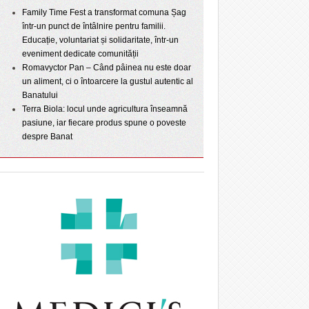
Family Time Fest a transformat comuna Șag
într-un punct de întâlnire pentru familii.
Educație, voluntariat și solidaritate, într-un
eveniment dedicate comunității
Romavyctor Pan – Când pâinea nu este doar
un aliment, ci o întoarcere la gustul autentic al
Banatului
Terra Biola: locul unde agricultura înseamnă
pasiune, iar fiecare produs spune o poveste
despre Banat