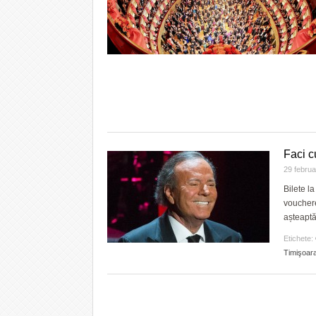
Faci c
29 febru
Bilete l
vouchere
așteaptă 
Etichete:
Timişoar