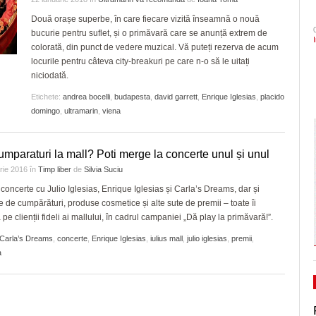
pentru play-off
- 4 August 2026
2028, nici în 3028, când Dominic Fritz sigu
arhitectural din oraș
CLIPURI VIDEO
Două orașe superbe, în care fiecare vizită înseamnă o nouă
ZIARISTU’ DE
- acum 1 zi
Sezonul marilor speranțe!
va mai fi primar
bucurie pentru suflet, și o primăvară care se anunță extrem de
TERASĂ
JOCURI ONLINE
Timișoara are de luni șase noi cetățeni de
elita cu un meci tare, în 
colorată, din punct de vedere muzical. Vă puteți rezerva de acum
- 3 August 2026
În ultimii trei ani niciun primar aflat în confli
onoare/FOTO
va evolua în fața unei ech
CU OIŞTEA-N
locurile pentru câteva city-breakuri pe care n-o să le uitați
interese nu şi-a pierdut mandatul. Avocatul
KIERKEGAARD
dramatic în barajul de pr
View all
niciodată.
Neacşu ia apărarea prefectului de Timiş în
FINANŢĂRI DE LA A
- acum 1 zi
Politehnica încheie canton
cazul Dominic Fritz
Etichete:
andrea bocelli
,
budapesta
,
david garrett
,
Enrique Iglesias
,
placido
LA Z
și vine acasă cu moralul ri
domingo
,
ultramarin
,
viena
PSD cere Parchetului, Ministerului de Intern
PE SURSE
View all
ANI să intervină în cazul Dominic Fritz şi să
- 4 Aug
conteste ordinul prefectului de Timiş
umparaturi la mall? Poti merge la concerte unul și unul
2026
arie 2016
în
Timp liber
de
Silvia Suciu
View all
a concerte cu Julio Iglesias, Enrique Iglesias și Carla’s Dreams, dar și
 de cumpărături, produse cosmetice și alte sute de premii – toate îi
pe clienții fideli ai mallului, în cadrul campaniei „Dă play la primăvară!”.
Carla’s Dreams
,
concerte
,
Enrique Iglesias
,
iulius mall
,
julio iglesias
,
premii
,
a