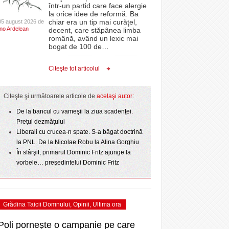
CLIPURI VIDEO
într-un partid care face alergie
r nu
proiectelor derulate de instituție din fonduri
la orice idee de reformă. Ba
La Muzeul Apei are loc expoziția „Sub semnul
 Politehnica atacă
- 11 December 2025
JOCURI ONLINE
europene/FOTO
chiar era un tip mai curăţel,
05 august 2026 de
- 4
care o nou-promovată
Ino Ardelean
curgerii. Între transparență și permanență”
decent, care stăpânea limba
DIVERSE
română, având un lexic mai
ct de
August 2026
ANAF oferă persoanelor fizice posibilitatea să
ipe ce a pierdut
bogat de 100 de
…
 Toni
- 3 August 2026
beneficieze de Declarația Unică 212
omovare
FARMACII DIN
Ziua Timișoarei – City Celebration. Programul
- 25 November 2025
precompletată
TIMIŞOARA
Citeşte tot articolul
- 3 August 2026
amentul cu o victorie
ultimei zile
HARTA TIMIŞOAREI
- 25 July 2026
Romanian Business Leaders lansează RBL
dicat
View all
e şi
- 19 November
Banat, prima filială din vestul țării
LICEE, ŞCOLI ŞI
Citeşte şi următoarele articole de
acelaşi autor:
2025
GRĂDINIŢE DIN TIMIŞ
ust
De la bancul cu vameşii la ziua scadenţei.
View all
PRIMĂRIILE DIN TIMIŞ
Preţul dezmăţului
Liberali cu crucea-n spate. S-a băgat doctrină
SFATUL MEDICULUI
la PNL. De la Nicolae Robu la Alina Gorghiu
SFATURI JURIDICE
În sfârşit, primarul Dominic Fritz ajunge la
vorbele… preşedintelui Dominic Fritz
Grădina Taicii Domnului
,
Opinii
,
Ultima ora
Poli pornește o campanie pe care