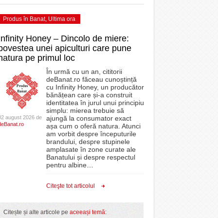
Produs în Banat
,
Ultima ora
Infinity Honey – Dincolo de miere:
povestea unei apiculturi care pune
natura pe primul loc
În urmă cu un an, cititorii
deBanat.ro făceau cunoștință
cu Infinity Honey, un producător
bănățean care și-a construit
identitatea în jurul unui principiu
simplu: mierea trebuie să
02 august 2026 de
ajungă la consumator exact
deBanat.ro
așa cum o oferă natura. Atunci
am vorbit despre începuturile
brandului, despre stupinele
amplasate în zone curate ale
Banatului și despre respectul
pentru albine
…
Citeşte tot articolul
Citește și alte articole pe
aceeași temă
: