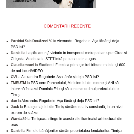
COMENTARII RECENTE
Partidul Sub Douăzeci %
la
Alexandru Rogobete. Aşa tânăr şi deja
PSD-ist?
Daniel
la
Lațcău anunță victoria în transportul metropolitan spre Giroc și
Chișoda. Autobuzele STPT intră pe traseu din august
Claudiu matei
la
Stadionul Electrica primește trei tribune mobile și 600
de noi locuri/VIDEO
OVI
la
Alexandru Rogobete. Aşa tânăr şi deja PSD-ist?
TMEUTM
la
PSD cere Parchetului, Ministerului de Interne şi ANI să
intervină în cazul Dominic Fritz şi să conteste ordinul prefectului de
Timiş
dan
la
Alexandru Rogobete. Aşa tânăr şi deja PSD-ist?
Jack
la
Rata șomajului din Timiș rămâne relativ constantă, la un nivel
extrem de scăzut
Wanda89
la
Timișoara stinge în aceste zile iluminatul arhitectural din
oraș
Daniel
la
Firmele bănățenilor rămân proprietatea fondatorilor. Timișul