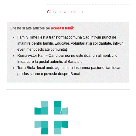
Citeşte tot articolul
Citește și alte articole pe
aceeași temă
:
Family Time Fest a transformat comuna Șag într-un punct de
întâlnire pentru familii. Educație, voluntariat și solidaritate, într-un
eveniment dedicate comunității
Romavyctor Pan – Când pâinea nu este doar un aliment, ci o
întoarcere la gustul autentic al Banatului
Terra Biola: locul unde agricultura înseamnă pasiune, iar fiecare
produs spune o poveste despre Banat