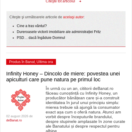
Citeşte tot articolul
Citeşte şi următoarele articole de
acelaşi autor
:
Cine a tras vântul?
Dureroasele victorii imobiliare ale administrației Fritz
PSD… dacă îngăduie Domnul
Produs în Banat
,
Ultima ora
Infinity Honey – Dincolo de miere: povestea unei
apiculturi care pune natura pe primul loc
În urmă cu un an, cititorii deBanat.ro
făceau cunoștință cu Infinity Honey, un
producător bănățean care și-a construit
identitatea în jurul unui principiu simplu:
mierea trebuie să ajungă la consumator
exact așa cum o oferă natura. Atunci am
02 august 2026 de
vorbit despre începuturile brandului,
deBanat.ro
despre stupinele amplasate în zone curate
ale Banatului și despre respectul pentru
albine
…