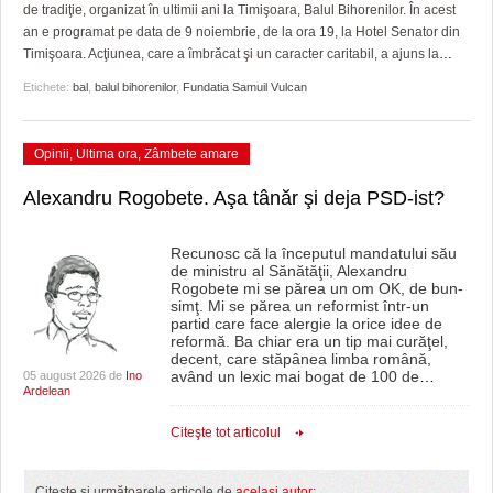
GRĂDINA TAICII DOMNULUI
CRONICĂ DE FILM
ACCIDENTE
de tradiţie, organizat în ultimii ani la Timişoara, Balul Bihorenilor. În acest
an e programat pe data de 9 noiembrie, de la ora 19, la Hotel Senator din
ZIARISTU’ DE TERASĂ
UNDE MERGEM
ANUNŢURI
Timişoara. Acţiunea, care a îmbrăcat şi un caracter caritabil, a ajuns la
…
Etichete:
bal
,
balul bihorenilor
,
Fundatia Samuil Vulcan
CU OIŞTEA-N KIERKEGAARD
FILME DOCUMENTARE
INFO SI UTILE
FINANŢĂRI DE LA A LA Z
CLIPURI VIDEO
CULTURA
Opinii
,
Ultima ora
,
Zâmbete amare
PE SURSE
JOCURI ONLINE
INVATAMANT
Alexandru Rogobete. Aşa tânăr şi deja PSD-ist?
JUSTITIE
Recunosc că la începutul mandatului său
de ministru al Sănătăţii, Alexandru
FILME DOCUMENTARE
Rogobete mi se părea un om OK, de bun-
simţ. Mi se părea un reformist într-un
CLIPURI VIDEO
partid care face alergie la orice idee de
reformă. Ba chiar era un tip mai curăţel,
decent, care stăpânea limba română,
JOCURI ONLINE
având un lexic mai bogat de 100 de
…
05 august 2026 de
Ino
Ardelean
DIVERSE
Citeşte tot articolul
FARMACII DIN TIMIŞOARA
Citeşte şi următoarele articole de
acelaşi autor: