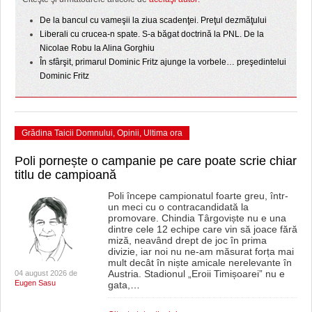
HARTA TIMIŞOAREI
De la bancul cu vameşii la ziua scadenţei. Preţul dezmăţului
LICEE, ŞCOLI ŞI GRĂDINIŢE DIN TIMIŞ
Liberali cu crucea-n spate. S-a băgat doctrină la PNL. De la
Nicolae Robu la Alina Gorghiu
PRIMĂRIILE DIN TIMIŞ
În sfârşit, primarul Dominic Fritz ajunge la vorbele… preşedintelui
Dominic Fritz
SFATUL MEDICULUI
SFATURI JURIDICE
Grădina Taicii Domnului
,
Opinii
,
Ultima ora
Poli pornește o campanie pe care poate scrie chiar
titlu de campioană
Poli începe campionatul foarte greu, într-
un meci cu o contracandidată la
promovare. Chindia Târgoviște nu e una
dintre cele 12 echipe care vin să joace fără
miză, neavând drept de joc în prima
divizie, iar noi nu ne-am măsurat forța mai
mult decât în niște amicale nerelevante în
Austria. Stadionul „Eroii Timișoarei” nu e
04 august 2026 de
Eugen Sasu
gata,
…