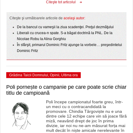
HARTA TIMIŞOAREI
Citeşte tot articolul
LICEE, ŞCOLI ŞI GRĂDINIŢE DIN TIMIŞ
Citeşte şi următoarele articole de
acelaşi autor:
PRIMĂRIILE DIN TIMIŞ
De la bancul cu vameşii la ziua scadenţei. Preţul dezmăţului
Liberali cu crucea-n spate. S-a băgat doctrină la PNL. De la
SFATUL MEDICULUI
Nicolae Robu la Alina Gorghiu
În sfârşit, primarul Dominic Fritz ajunge la vorbele… preşedintelui
SFATURI JURIDICE
Dominic Fritz
Grădina Taicii Domnului
,
Opinii
,
Ultima ora
Poli pornește o campanie pe care poate scrie chiar
titlu de campioană
Poli începe campionatul foarte greu, într-
un meci cu o contracandidată la
promovare. Chindia Târgoviște nu e una
dintre cele 12 echipe care vin să joace fără
miză, neavând drept de joc în prima
divizie, iar noi nu ne-am măsurat forța mai
mult decât în niște amicale nerelevante în