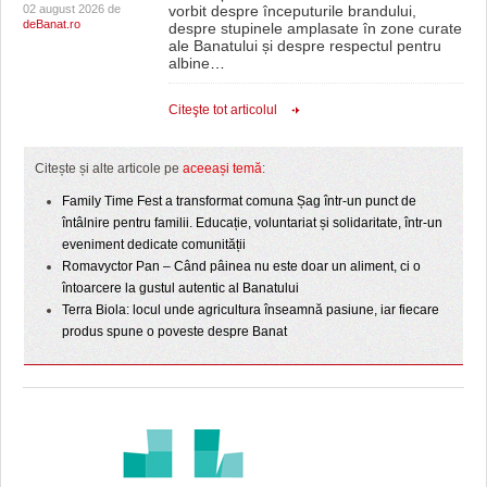
02 august 2026 de
vorbit despre începuturile brandului,
deBanat.ro
despre stupinele amplasate în zone curate
ale Banatului și despre respectul pentru
albine
…
Citeşte tot articolul
Citește și alte articole pe
aceeași temă
:
Family Time Fest a transformat comuna Șag într-un punct de
întâlnire pentru familii. Educație, voluntariat și solidaritate, într-un
eveniment dedicate comunității
Romavyctor Pan – Când pâinea nu este doar un aliment, ci o
întoarcere la gustul autentic al Banatului
Terra Biola: locul unde agricultura înseamnă pasiune, iar fiecare
produs spune o poveste despre Banat