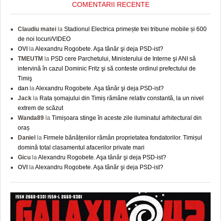
COMENTARII RECENTE
Claudiu matei
la
Stadionul Electrica primește trei tribune mobile și 600
de noi locuri/VIDEO
OVI
la
Alexandru Rogobete. Aşa tânăr şi deja PSD-ist?
TMEUTM
la
PSD cere Parchetului, Ministerului de Interne şi ANI să
intervină în cazul Dominic Fritz şi să conteste ordinul prefectului de
Timiş
dan
la
Alexandru Rogobete. Aşa tânăr şi deja PSD-ist?
Jack
la
Rata șomajului din Timiș rămâne relativ constantă, la un nivel
extrem de scăzut
Wanda89
la
Timișoara stinge în aceste zile iluminatul arhitectural din
oraș
Daniel
la
Firmele bănățenilor rămân proprietatea fondatorilor. Timișul
domină total clasamentul afacerilor private mari
Gicu
la
Alexandru Rogobete. Aşa tânăr şi deja PSD-ist?
OVI
la
Alexandru Rogobete. Aşa tânăr şi deja PSD-ist?