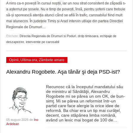
GRĂDINA TAICII DOMNULUI
CRONICĂ DE FILM
ACCIDENTE
A nins ca-n povești în cursul nopții, iar un nou strat consistent de zăpadă s-
a așternut pe șosele. Nu e timp de povești, însă, pentru șoferii care trebuie
ZIARISTU’ DE TERASĂ
UNDE MERGEM
ANUNŢURI
să-și sporească atenția atunci când se află în trafic, carosabilul fiind mult
mai alunecos. În județele Timiș și Arad intervin utilaje din partea Direcției
CU OIŞTEA-N KIERKEGAARD
FILME DOCUMENTARE
INFO SI UTILE
Regionale de Drumuri
…
Etichete:
Directia Regionala de Drumuri si Poduri
,
drdp timisoara
,
echipaje de
FINANŢĂRI DE LA A LA Z
CLIPURI VIDEO
CULTURA
deszapezire
,
interventie pe carosabil
PE SURSE
JOCURI ONLINE
INVATAMANT
Opinii
,
Ultima ora
,
Zâmbete amare
JUSTITIE
Alexandru Rogobete. Aşa tânăr şi deja PSD-ist?
FILME DOCUMENTARE
CLIPURI VIDEO
Recunosc că la începutul mandatului său
de ministru al Sănătăţii, Alexandru
Rogobete mi se părea un om OK, de bun-
JOCURI ONLINE
simţ. Mi se părea un reformist într-un
partid care face alergie la orice idee de
reformă. Ba chiar era un tip mai curăţel,
DIVERSE
decent, care stăpânea limba română,
având un lexic mai bogat de 100 de
…
05 august 2026 de
Ino
FARMACII DIN TIMIŞOARA
Ardelean