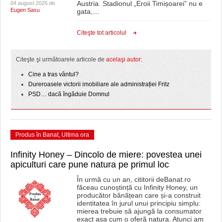
Austria. Stadionul „Eroii Timișoarei” nu e
04 august 2026 de
Eugen Sasu
gata,
…
Citeşte tot articolul
Citeşte şi următoarele articole de
acelaşi autor
:
Cine a tras vântul?
Dureroasele victorii imobiliare ale administrației Fritz
PSD… dacă îngăduie Domnul
Produs în Banat
,
Ultima ora
Infinity Honey – Dincolo de miere: povestea unei
apiculturi care pune natura pe primul loc
În urmă cu un an, cititorii deBanat.ro
făceau cunoștință cu Infinity Honey, un
producător bănățean care și-a construit
identitatea în jurul unui principiu simplu:
mierea trebuie să ajungă la consumator
exact așa cum o oferă natura. Atunci am