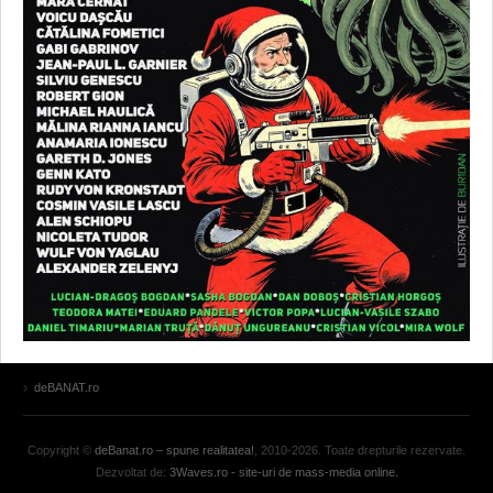
deBANAT.ro
Copyright ©
deBanat.ro – spune realitatea!
, 2010-2026. Toate drepturile rezervate.
Dezvoltat de:
3Waves.ro - site-uri de mass-media online.