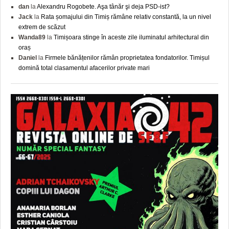
dan
la
Alexandru Rogobete. Aşa tânăr şi deja PSD-ist?
Jack
la
Rata șomajului din Timiș rămâne relativ constantă, la un nivel
extrem de scăzut
Wanda89
la
Timișoara stinge în aceste zile iluminatul arhitectural din
oraș
Daniel
la
Firmele bănățenilor rămân proprietatea fondatorilor. Timișul
domină total clasamentul afacerilor private mari