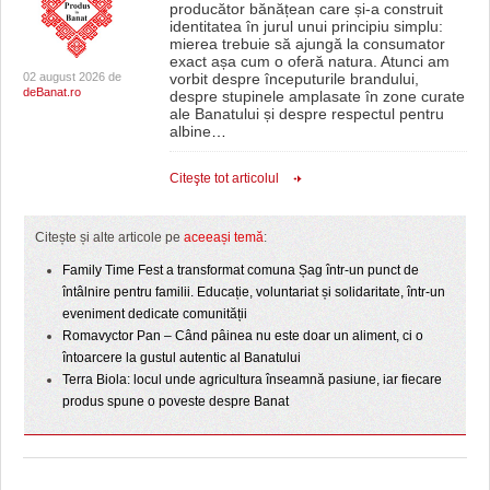
producător bănățean care și-a construit
identitatea în jurul unui principiu simplu:
mierea trebuie să ajungă la consumator
exact așa cum o oferă natura. Atunci am
02 august 2026 de
vorbit despre începuturile brandului,
deBanat.ro
despre stupinele amplasate în zone curate
ale Banatului și despre respectul pentru
albine
…
Citeşte tot articolul
Citește și alte articole pe
aceeași temă
:
Family Time Fest a transformat comuna Șag într-un punct de
întâlnire pentru familii. Educație, voluntariat și solidaritate, într-un
eveniment dedicate comunității
Romavyctor Pan – Când pâinea nu este doar un aliment, ci o
întoarcere la gustul autentic al Banatului
Terra Biola: locul unde agricultura înseamnă pasiune, iar fiecare
produs spune o poveste despre Banat