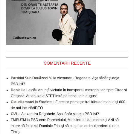
COMENTARII RECENTE
Partidul Sub Douăzeci %
la
Alexandru Rogobete. Aşa tânăr şi deja
PSD-ist?
Daniel
la
Lațcău anunță victoria în transportul metropolitan spre Giroc și
Chișoda. Autobuzele STPT intră pe traseu din august
Claudiu matei
la
Stadionul Electrica primește trei tribune mobile și 600
de noi locuri/VIDEO
OVI
la
Alexandru Rogobete. Aşa tânăr şi deja PSD-ist?
TMEUTM
la
PSD cere Parchetului, Ministerului de Interne şi ANI să
intervină în cazul Dominic Fritz şi să conteste ordinul prefectului de
Timiş