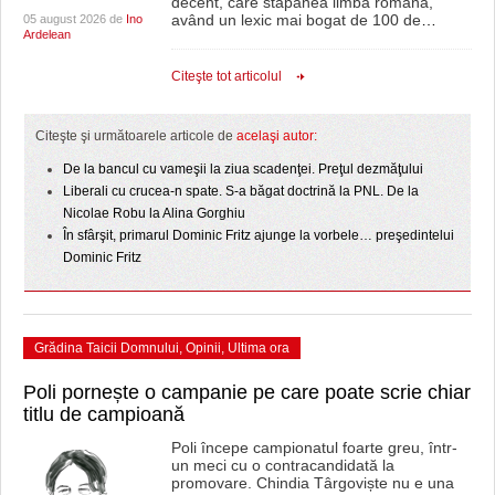
decent, care stăpânea limba română,
HARTA TIMIŞOAREI
având un lexic mai bogat de 100 de
…
05 august 2026 de
Ino
Ardelean
LICEE, ŞCOLI ŞI GRĂDINIŢE DIN TIMIŞ
Citeşte tot articolul
PRIMĂRIILE DIN TIMIŞ
Citeşte şi următoarele articole de
acelaşi autor:
SFATUL MEDICULUI
De la bancul cu vameşii la ziua scadenţei. Preţul dezmăţului
SFATURI JURIDICE
Liberali cu crucea-n spate. S-a băgat doctrină la PNL. De la
Nicolae Robu la Alina Gorghiu
În sfârşit, primarul Dominic Fritz ajunge la vorbele… preşedintelui
Dominic Fritz
Grădina Taicii Domnului
,
Opinii
,
Ultima ora
Poli pornește o campanie pe care poate scrie chiar
titlu de campioană
Poli începe campionatul foarte greu, într-
un meci cu o contracandidată la
promovare. Chindia Târgoviște nu e una