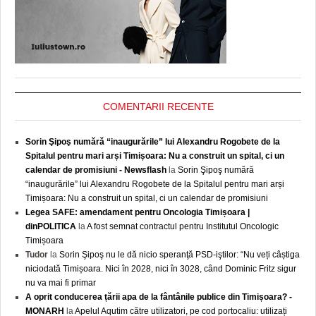
COMENTARII RECENTE
Sorin Şipoş numără “inaugurările” lui Alexandru Rogobete de la
Spitalul pentru mari arși Timișoara: Nu a construit un spital, ci un
calendar de promisiuni - Newsflash
la
Sorin Şipoş numără
“inaugurările” lui Alexandru Rogobete de la Spitalul pentru mari arși
Timișoara: Nu a construit un spital, ci un calendar de promisiuni
Legea SAFE: amendament pentru Oncologia Timișoara |
dinPOLITICA
la
A fost semnat contractul pentru Institutul Oncologic
Timișoara
Tudor
la
Sorin Şipoş nu le dă nicio speranţă PSD-iştilor: “Nu veți câștiga
niciodată Timișoara. Nici în 2028, nici în 3028, când Dominic Fritz sigur
nu va mai fi primar
A oprit conducerea țării apa de la fântânile publice din Timișoara? -
MONARH
la
Apelul Aqutim către utilizatori, pe cod portocaliu: utilizați