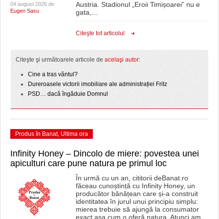
Austria. Stadionul „Eroii Timișoarei” nu e
04 august 2026 de
Eugen Sasu
gata,
…
Citeşte tot articolul
Citeşte şi următoarele articole de
acelaşi autor
:
Cine a tras vântul?
Dureroasele victorii imobiliare ale administrației Fritz
PSD… dacă îngăduie Domnul
Produs în Banat
,
Ultima ora
Infinity Honey – Dincolo de miere: povestea unei
apiculturi care pune natura pe primul loc
În urmă cu un an, cititorii deBanat.ro
făceau cunoștință cu Infinity Honey, un
producător bănățean care și-a construit
identitatea în jurul unui principiu simplu:
mierea trebuie să ajungă la consumator
exact așa cum o oferă natura. Atunci am