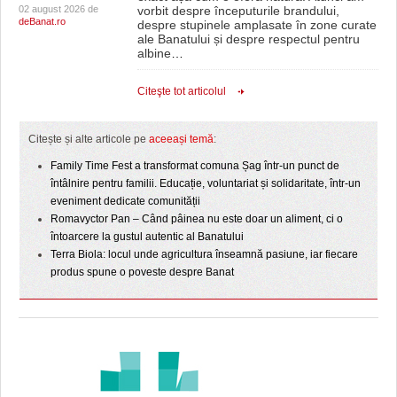
02 august 2026 de
vorbit despre începuturile brandului,
deBanat.ro
despre stupinele amplasate în zone curate
ale Banatului și despre respectul pentru
albine
…
Citeşte tot articolul
Citește și alte articole pe
aceeași temă
:
Family Time Fest a transformat comuna Șag într-un punct de
întâlnire pentru familii. Educație, voluntariat și solidaritate, într-un
eveniment dedicate comunității
Romavyctor Pan – Când pâinea nu este doar un aliment, ci o
întoarcere la gustul autentic al Banatului
Terra Biola: locul unde agricultura înseamnă pasiune, iar fiecare
produs spune o poveste despre Banat