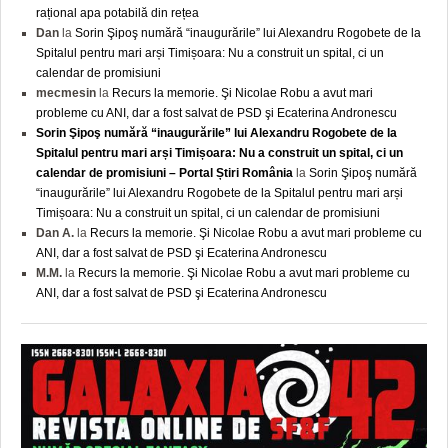
rațional apa potabilă din rețea
Dan
la
Sorin Şipoş numără “inaugurările” lui Alexandru Rogobete de la
Spitalul pentru mari arși Timișoara: Nu a construit un spital, ci un
calendar de promisiuni
mecmesin
la
Recurs la memorie. Şi Nicolae Robu a avut mari
probleme cu ANI, dar a fost salvat de PSD şi Ecaterina Andronescu
Sorin Şipoş numără “inaugurările” lui Alexandru Rogobete de la
Spitalul pentru mari arși Timișoara: Nu a construit un spital, ci un
calendar de promisiuni – Portal Știri România
la
Sorin Şipoş numără
“inaugurările” lui Alexandru Rogobete de la Spitalul pentru mari arși
Timișoara: Nu a construit un spital, ci un calendar de promisiuni
Dan A.
la
Recurs la memorie. Şi Nicolae Robu a avut mari probleme cu
ANI, dar a fost salvat de PSD şi Ecaterina Andronescu
M.M.
la
Recurs la memorie. Şi Nicolae Robu a avut mari probleme cu
ANI, dar a fost salvat de PSD şi Ecaterina Andronescu