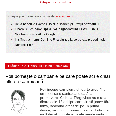
HARTA TIMIŞOAREI
Citeşte tot articolul
LICEE, ŞCOLI ŞI GRĂDINIŢE DIN TIMIŞ
Citeşte şi următoarele articole de
acelaşi autor:
PRIMĂRIILE DIN TIMIŞ
De la bancul cu vameşii la ziua scadenţei. Preţul dezmăţului
Liberali cu crucea-n spate. S-a băgat doctrină la PNL. De la
SFATUL MEDICULUI
Nicolae Robu la Alina Gorghiu
În sfârşit, primarul Dominic Fritz ajunge la vorbele… preşedintelui
SFATURI JURIDICE
Dominic Fritz
Grădina Taicii Domnului
,
Opinii
,
Ultima ora
Poli pornește o campanie pe care poate scrie chiar
titlu de campioană
Poli începe campionatul foarte greu, într-
un meci cu o contracandidată la
promovare. Chindia Târgoviște nu e una
dintre cele 12 echipe care vin să joace fără
miză, neavând drept de joc în prima
divizie, iar noi nu ne-am măsurat forța mai
mult decât în niște amicale nerelevante în