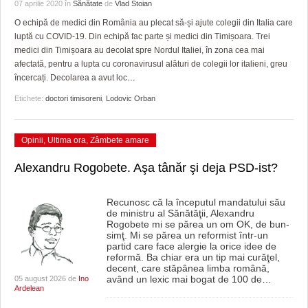
GRĂDINA TAICII DOMNULUI
CRONICĂ DE FILM
ACCIDENTE
07 aprilie 2020
în
Sănătate
de
Vlad Stoian
O echipă de medici din România au plecat să-și ajute colegii din Italia care
ZIARISTU’ DE TERASĂ
UNDE MERGEM
ANUNŢURI
luptă cu COVID-19. Din echipă fac parte și medici din Timișoara. Trei
medici din Timișoara au decolat spre Nordul Italiei, în zona cea mai
CU OIŞTEA-N KIERKEGAARD
FILME DOCUMENTARE
INFO SI UTILE
afectată, pentru a lupta cu coronavirusul alături de colegii lor italieni, greu
încercați. Decolarea a avut loc
…
FINANŢĂRI DE LA A LA Z
CLIPURI VIDEO
CULTURA
Etichete:
doctori timisoreni
,
Lodovic Orban
PE SURSE
JOCURI ONLINE
INVATAMANT
Opinii
,
Ultima ora
,
Zâmbete amare
JUSTITIE
Alexandru Rogobete. Aşa tânăr şi deja PSD-ist?
FILME DOCUMENTARE
CLIPURI VIDEO
Recunosc că la începutul mandatului său
de ministru al Sănătăţii, Alexandru
Rogobete mi se părea un om OK, de bun-
JOCURI ONLINE
simţ. Mi se părea un reformist într-un
partid care face alergie la orice idee de
DIVERSE
reformă. Ba chiar era un tip mai curăţel,
decent, care stăpânea limba română,
având un lexic mai bogat de 100 de
…
05 august 2026 de
Ino
FARMACII DIN TIMIŞOARA
Ardelean