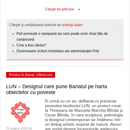
Citeşte tot articolul
Citeşte şi următoarele articole de
acelaşi autor
:
Poli pornește o campanie pe care poate scrie chiar titlu de
campioană
Cine a tras vântul?
Dureroasele victorii imobiliare ale administrației Fritz
Produs în Banat
,
Ultima ora
LUN – Designul care pune Banatul pe harta
obiectelor cu poveste
În urmă cu un an, deBanat.ro prezenta
povestea studioului LUN, un proiect creat
la Timișoara de Manuela Marchiș Blînda și
Cezar Blînda, în care sculptura, psihologia
și designul contemporan se întâlnesc într-
un limbaj artistic inspirat de natură. Atunci
09 august 2026 de
am vorbit despre începuturile atelierului,