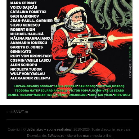
deBANAT.ro
Copyright ©
deBanat.ro – spune realitatea!
, 2010-2026. Toate drepturile rezervate.
Dezvoltat de:
3Waves.ro - site-uri de mass-media online.