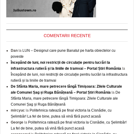
COMENTARII RECENTE
Dan
la
LUN – Designul care pune Banatul pe harta obiectelor cu
poveste
Începând de luni, noi restricții de circulație pentru lucrări la
infrastructura rutieră și la liniile de tramvai – Portal Știri România
la
Începând de luni, noi restricții de circulație pentru lucrări la infrastructura
rutieră și la liniile de tramvai
De Sfânta Maria, mare petrecere lângă Timişoara: Zilele Culturale
ale Comunei Șag și Ruga Bănățeană – Portal Știri România
la
De
Sfânta Maria, mare petrecere lângă Timişoara: Zilele Culturale ale
Comunei Șag și Ruga Bănățeană
mircyuc
la
Politehnica ratează pe final victoria la Cisnădie, cu
Șelimbăr! La fel de bine, putea să vină fără punct acasă
George
la
Politehnica ratează pe final victoria la Cisnădie, cu Șelimbăr!
La fel de bine, putea să vină fără punct acasă