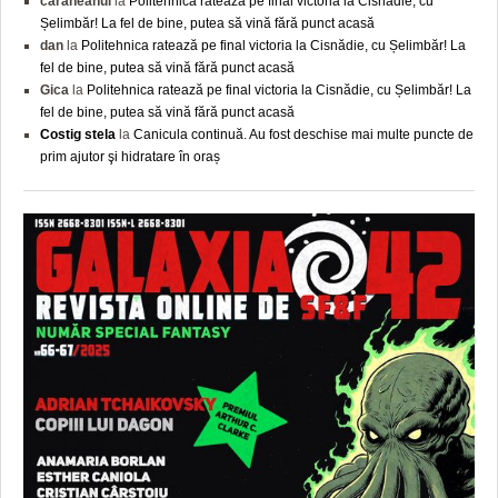
caraneanul
la
Politehnica ratează pe final victoria la Cisnădie, cu
Șelimbăr! La fel de bine, putea să vină fără punct acasă
dan
la
Politehnica ratează pe final victoria la Cisnădie, cu Șelimbăr! La
fel de bine, putea să vină fără punct acasă
Gica
la
Politehnica ratează pe final victoria la Cisnădie, cu Șelimbăr! La
fel de bine, putea să vină fără punct acasă
Costig stela
la
Canicula continuă. Au fost deschise mai multe puncte de
prim ajutor şi hidratare în oraș