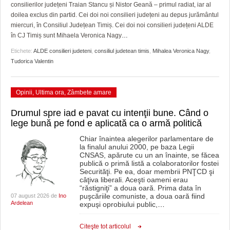
GRĂDINA TAICII DOMNULUI
CRONICĂ DE FILM
ACCIDENTE
consilierilor județeni Traian Stancu și Nistor Geană – primul radiat, iar al
doilea exclus din partid. Cei doi noi consilieri județeni au depus jurământul
ZIARISTU’ DE TERASĂ
UNDE MERGEM
ANUNŢURI
miercuri, în Consiliul Județean Timiș. Cei doi noi consilieri județeni ALDE
în CJ Timiș sunt Mihaela Veronica Nagy
…
CU OIŞTEA-N KIERKEGAARD
FILME DOCUMENTARE
INFO SI UTILE
Etichete:
ALDE consilieri judeteni
,
consiliul judetean timis
,
Mihalea Veronica Nagy
,
Tudorica Valentin
FINANŢĂRI DE LA A LA Z
CLIPURI VIDEO
CULTURA
PE SURSE
JOCURI ONLINE
INVATAMANT
Opinii
,
Ultima ora
,
Zâmbete amare
JUSTITIE
Drumul spre iad e pavat cu intenţii bune. Când o
lege bună pe fond e aplicată ca o armă politică
FILME DOCUMENTARE
Chiar înaintea alegerilor parlamentare de
la finalul anului 2000, pe baza Legii
CLIPURI VIDEO
CNSAS, apărute cu un an înainte, se făcea
publică o primă listă a colaboratorilor fostei
JOCURI ONLINE
Securităţi. Pe ea, doar membrii PNŢCD şi
câţiva liberali. Aceşti oameni erau
“răstigniţi” a doua oară. Prima data în
DIVERSE
puşcăriile comuniste, a doua oară fiind
07 august 2026 de
Ino
Ardelean
expuşi oprobiului public,
…
FARMACII DIN TIMIŞOARA
Citeşte tot articolul