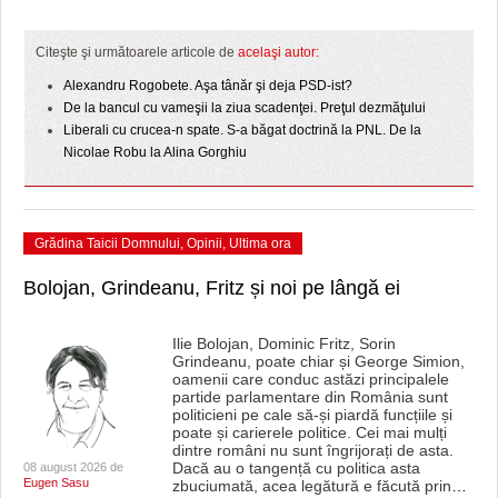
HARTA TIMIŞOAREI
LICEE, ŞCOLI ŞI GRĂDINIŢE DIN TIMIŞ
Citeşte şi următoarele articole de
acelaşi autor:
Alexandru Rogobete. Aşa tânăr şi deja PSD-ist?
PRIMĂRIILE DIN TIMIŞ
De la bancul cu vameşii la ziua scadenţei. Preţul dezmăţului
Liberali cu crucea-n spate. S-a băgat doctrină la PNL. De la
SFATUL MEDICULUI
Nicolae Robu la Alina Gorghiu
SFATURI JURIDICE
Grădina Taicii Domnului
,
Opinii
,
Ultima ora
Bolojan, Grindeanu, Fritz și noi pe lângă ei
Ilie Bolojan, Dominic Fritz, Sorin
Grindeanu, poate chiar și George Simion,
oamenii care conduc astăzi principalele
partide parlamentare din România sunt
politicieni pe cale să-și piardă funcțiile și
poate și carierele politice. Cei mai mulți
dintre români nu sunt îngrijorați de asta.
Dacă au o tangență cu politica asta
08 august 2026 de
Eugen Sasu
zbuciumată, acea legătură e făcută prin
…