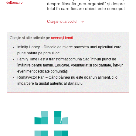
deBanat.ro
despre filosofia „neo-organică” și despre
felul în care fiecare obiect este conceput
…
Citeşte tot articolul
Citește și alte articole pe
aceeași temă
:
Infinity Honey – Dincolo de miere: povestea unei apiculturi care
pune natura pe primul loc
Family Time Fest a transformat comuna Șag într-un punct de
întâlnire pentru familii. Educație, voluntariat și solidaritate, într-un
eveniment dedicate comunității
Romavyctor Pan – Când pâinea nu este doar un aliment, ci o
întoarcere la gustul autentic al Banatului