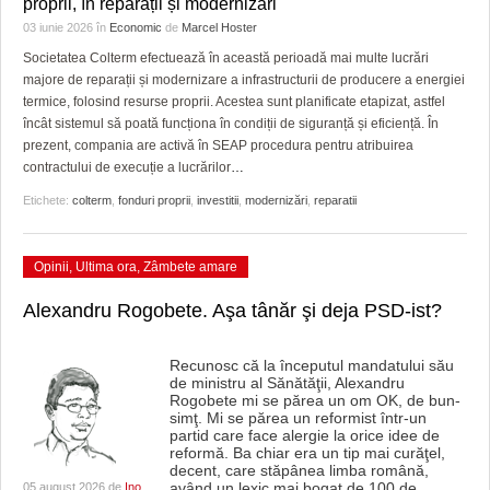
proprii, în reparații și modernizări
GRĂDINA TAICII DOMNULUI
CRONICĂ DE FILM
ACCIDENTE
03 iunie 2026
în
Economic
de
Marcel Hoster
ZIARISTU’ DE TERASĂ
UNDE MERGEM
ANUNŢURI
Societatea Colterm efectuează în această perioadă mai multe lucrări
majore de reparații și modernizare a infrastructurii de producere a energiei
CU OIŞTEA-N KIERKEGAARD
FILME DOCUMENTARE
INFO SI UTILE
termice, folosind resurse proprii. Acestea sunt planificate etapizat, astfel
încât sistemul să poată funcționa în condiții de siguranță și eficiență. În
FINANŢĂRI DE LA A LA Z
CLIPURI VIDEO
CULTURA
prezent, compania are activă în SEAP procedura pentru atribuirea
contractului de execuție a lucrărilor
…
PE SURSE
JOCURI ONLINE
INVATAMANT
Etichete:
colterm
,
fonduri proprii
,
investitii
,
modernizări
,
reparatii
JUSTITIE
Opinii
,
Ultima ora
,
Zâmbete amare
FILME DOCUMENTARE
Alexandru Rogobete. Aşa tânăr şi deja PSD-ist?
CLIPURI VIDEO
JOCURI ONLINE
Recunosc că la începutul mandatului său
de ministru al Sănătăţii, Alexandru
Rogobete mi se părea un om OK, de bun-
DIVERSE
simţ. Mi se părea un reformist într-un
partid care face alergie la orice idee de
FARMACII DIN TIMIŞOARA
reformă. Ba chiar era un tip mai curăţel,
decent, care stăpânea limba română,
având un lexic mai bogat de 100 de
…
05 august 2026 de
Ino