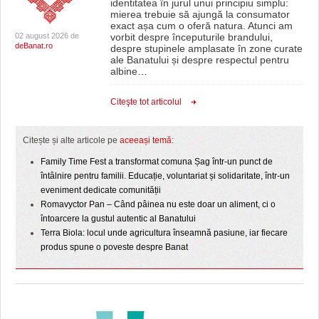
identitatea în jurul unui principiu simplu:
mierea trebuie să ajungă la consumator
exact așa cum o oferă natura. Atunci am
02 august 2026 de
vorbit despre începuturile brandului,
deBanat.ro
despre stupinele amplasate în zone curate
ale Banatului și despre respectul pentru
albine
…
Citeşte tot articolul
Citește și alte articole pe
aceeași temă
:
Family Time Fest a transformat comuna Șag într-un punct de
întâlnire pentru familii. Educație, voluntariat și solidaritate, într-un
eveniment dedicate comunității
Romavyctor Pan – Când pâinea nu este doar un aliment, ci o
întoarcere la gustul autentic al Banatului
Terra Biola: locul unde agricultura înseamnă pasiune, iar fiecare
produs spune o poveste despre Banat