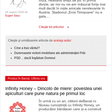
miză, neavând drept de joc în prima
divizie, iar noi nu ne-am măsurat forța mai
mult decât în niște amicale nerelevante în
Austria. Stadionul „Eroii Timișoarei” nu e
04 august 2026 de
Eugen Sasu
gata,
…
Citeşte tot articolul
Citeşte şi următoarele articole de
acelaşi autor
:
Cine a tras vântul?
Dureroasele victorii imobiliare ale administrației Fritz
PSD… dacă îngăduie Domnul
Produs în Banat
,
Ultima ora
Infinity Honey – Dincolo de miere: povestea unei
apiculturi care pune natura pe primul loc
În urmă cu un an, cititorii deBanat.ro
făceau cunoștință cu Infinity Honey, un
producător bănățean care și-a construit