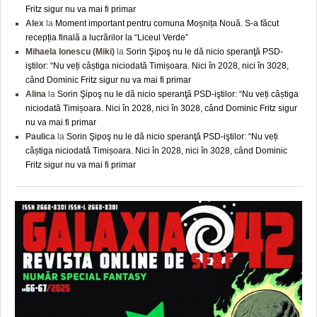
Fritz sigur nu va mai fi primar
Alex
la
Moment important pentru comuna Moșnița Nouă. S-a făcut
recepția finală a lucrărilor la “Liceul Verde”
Mihaela Ionescu (Miki)
la
Sorin Şipoş nu le dă nicio speranţă PSD-
iştilor: “Nu veți câștiga niciodată Timișoara. Nici în 2028, nici în 3028,
când Dominic Fritz sigur nu va mai fi primar
Alina
la
Sorin Şipoş nu le dă nicio speranţă PSD-iştilor: “Nu veți câștiga
niciodată Timișoara. Nici în 2028, nici în 3028, când Dominic Fritz sigur
nu va mai fi primar
Paulica
la
Sorin Şipoş nu le dă nicio speranţă PSD-iştilor: “Nu veți
câștiga niciodată Timișoara. Nici în 2028, nici în 3028, când Dominic
Fritz sigur nu va mai fi primar