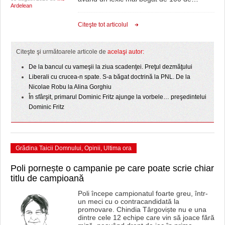
HARTA TIMIŞOAREI
Ardelean
LICEE, ŞCOLI ŞI GRĂDINIŢE DIN TIMIŞ
Citeşte tot articolul
PRIMĂRIILE DIN TIMIŞ
Citeşte şi următoarele articole de
acelaşi autor:
SFATUL MEDICULUI
De la bancul cu vameşii la ziua scadenţei. Preţul dezmăţului
Liberali cu crucea-n spate. S-a băgat doctrină la PNL. De la
SFATURI JURIDICE
Nicolae Robu la Alina Gorghiu
În sfârşit, primarul Dominic Fritz ajunge la vorbele… preşedintelui
Dominic Fritz
Grădina Taicii Domnului
,
Opinii
,
Ultima ora
Poli pornește o campanie pe care poate scrie chiar
titlu de campioană
Poli începe campionatul foarte greu, într-
un meci cu o contracandidată la
promovare. Chindia Târgoviște nu e una
dintre cele 12 echipe care vin să joace fără