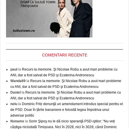
COMENTARII RECENTE
paul
la
Recurs la memorie. Şi Nicolae Robu a avut mari probleme cu
ANI, dar a fost salvat de PSD şi Ecaterina Andronescu
Wanda89
la
Recurs la memorie. Şi Nicolae Robu a avut mari probleme
cu ANI, dar a fost salvat de PSD şi Ecaterina Andronescu
Daniel
la
Recurs la memorie. Şi Nicolae Robu a avut mari probleme cu
ANI, dar a fost salvat de PSD şi Ecaterina Andronescu
nelu
la
Dominic Fritz denunţă un amendament introdus special pentru el
de PSD: Doar în țările bananiere e folosită legea împotriva unui
adversar politic
Noname
la
Sorin Şipoş nu le dă nicio speranţă PSD-iştilor: “Nu veți
câștiga niciodată Timișoara. Nici în 2028, nici în 3028, când Dominic