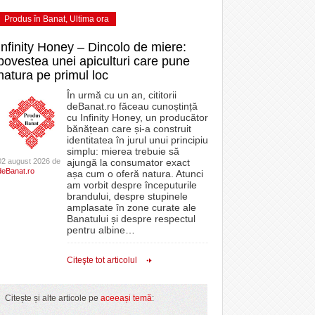
Produs în Banat
,
Ultima ora
Infinity Honey – Dincolo de miere:
povestea unei apiculturi care pune
natura pe primul loc
În urmă cu un an, cititorii
deBanat.ro făceau cunoștință
cu Infinity Honey, un producător
bănățean care și-a construit
identitatea în jurul unui principiu
simplu: mierea trebuie să
02 august 2026 de
ajungă la consumator exact
deBanat.ro
așa cum o oferă natura. Atunci
am vorbit despre începuturile
brandului, despre stupinele
amplasate în zone curate ale
Banatului și despre respectul
pentru albine
…
Citeşte tot articolul
Citește și alte articole pe
aceeași temă
: