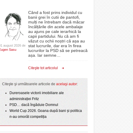
Când a fost prins individul cu
banii grei în cutii de pantofi,
mulți ne întrebam dacă măcar
încălțările din acele ambalaje
au ajuns pe cale ierarhică la
capii partidului. Nu că am fi
văzut cu ochii noștri că așa au
stat lucrurile, dar era în firea
01 august 2026 de
Eugen Sasu
lucrurilor la PSD să se petreacă
așa. Iar semne
…
Citeşte tot articolul
Citeşte şi următoarele articole de
acelaşi autor
:
Dureroasele victorii imobiliare ale
administrației Fritz
PSD… dacă îngăduie Domnul
World Cup 2026. Goana după bani și politica
n-au omorât competiția