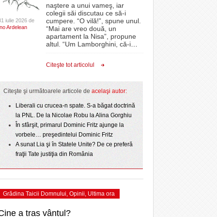
CLIPURI VIDEO
naştere a unui vameş, iar
Timişoara intră în a treia zi de sărbătoare.
e la
proiectelor derulate de instituție din fonduri
colegii săi discutau ce să-i
- acum 1 zi
July
Programul de astăzi
- 11 December 2025
CSC Dumbrăvița și-au
JOCURI ONLINE
europene/FOTO
cumpere. “O vilă!”, spune unul.
31 iulie 2026 de
Ino Ardelean
- 22
“Mai are vreo două, un
 sezonului regular
DIVERSE
apartament la Nisa”, propune
Un concert de zile mari a încheiat prima zi a
ANAF oferă persoanelor fizice posibilitatea să
altul. “Um Lamborghini, că-i
…
- 1 August 2026
Timișoara City Celebration/Foto
beneficieze de Declarația Unică 212
rzis
FARMACII DIN
- 25 November 2025
 PNL
. Poli pierde primul
precompletată
TIMIŞOARA
View all
Citeşte tot articolul
pe
prim-divizionarei din
HARTA TIMIŞOAREI
Romanian Business Leaders lansează RBL
- 17 July 2026
h SC
- 19 November
Banat, prima filială din vestul țării
LICEE, ŞCOLI ŞI
Citeşte şi următoarele articole de
acelaşi autor:
2025
l
GRĂDINIŢE DIN TIMIŞ
Liberali cu crucea-n spate. S-a băgat doctrină
View all
PRIMĂRIILE DIN TIMIŞ
 2026
la PNL. De la Nicolae Robu la Alina Gorghiu
În sfârşit, primarul Dominic Fritz ajunge la
SFATUL MEDICULUI
vorbele… preşedintelui Dominic Fritz
SFATURI JURIDICE
A sunat Lia şi în Statele Unite? De ce preferă
fraţii Tate justiţia din România
Grădina Taicii Domnului
,
Opinii
,
Ultima ora
Cine a tras vântul?