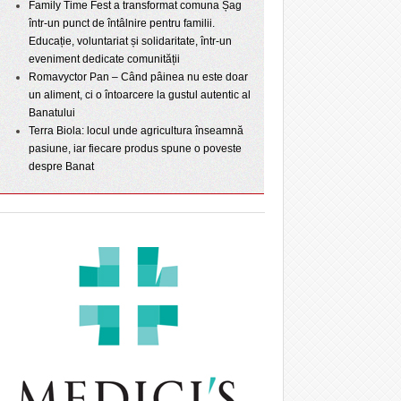
Family Time Fest a transformat comuna Șag
într-un punct de întâlnire pentru familii.
Educație, voluntariat și solidaritate, într-un
eveniment dedicate comunității
Romavyctor Pan – Când pâinea nu este doar
un aliment, ci o întoarcere la gustul autentic al
Banatului
Terra Biola: locul unde agricultura înseamnă
pasiune, iar fiecare produs spune o poveste
despre Banat