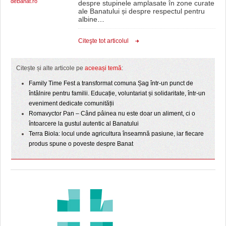
deBanat.ro
despre stupinele amplasate în zone curate
ale Banatului și despre respectul pentru
albine
…
Citeşte tot articolul
Citește și alte articole pe
aceeași temă
:
Family Time Fest a transformat comuna Șag într-un punct de
întâlnire pentru familii. Educație, voluntariat și solidaritate, într-un
eveniment dedicate comunității
Romavyctor Pan – Când pâinea nu este doar un aliment, ci o
întoarcere la gustul autentic al Banatului
Terra Biola: locul unde agricultura înseamnă pasiune, iar fiecare
produs spune o poveste despre Banat