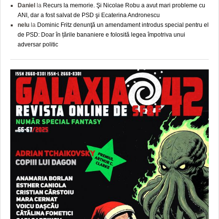
Daniel
la
Recurs la memorie. Şi Nicolae Robu a avut mari probleme cu
ANI, dar a fost salvat de PSD şi Ecaterina Andronescu
nelu
la
Dominic Fritz denunţă un amendament introdus special pentru el
de PSD: Doar în țările bananiere e folosită legea împotriva unui
adversar politic