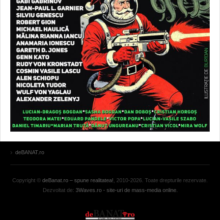
deBANAT.ro
Copyright ©
deBanat.ro – spune realitatea!
, 2010-2026. Toate drepturile rezervate.
Dezvoltat de:
3Waves.ro - site-uri de mass-media online.