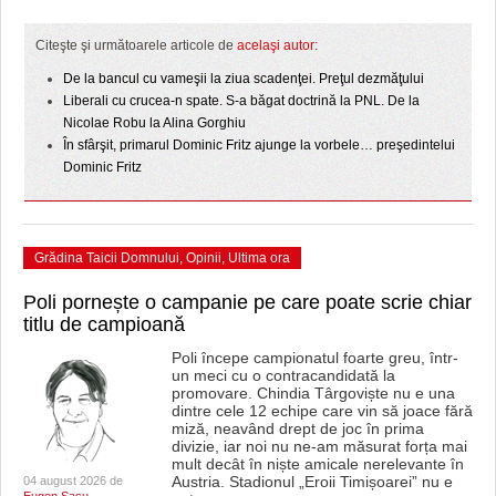
HARTA TIMIŞOAREI
Citeşte şi următoarele articole de
acelaşi autor:
LICEE, ŞCOLI ŞI GRĂDINIŢE DIN TIMIŞ
De la bancul cu vameşii la ziua scadenţei. Preţul dezmăţului
PRIMĂRIILE DIN TIMIŞ
Liberali cu crucea-n spate. S-a băgat doctrină la PNL. De la
Nicolae Robu la Alina Gorghiu
SFATUL MEDICULUI
În sfârşit, primarul Dominic Fritz ajunge la vorbele… preşedintelui
Dominic Fritz
SFATURI JURIDICE
Grădina Taicii Domnului
,
Opinii
,
Ultima ora
Poli pornește o campanie pe care poate scrie chiar
titlu de campioană
Poli începe campionatul foarte greu, într-
un meci cu o contracandidată la
promovare. Chindia Târgoviște nu e una
dintre cele 12 echipe care vin să joace fără
miză, neavând drept de joc în prima
divizie, iar noi nu ne-am măsurat forța mai
mult decât în niște amicale nerelevante în
Austria. Stadionul „Eroii Timișoarei” nu e
04 august 2026 de