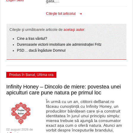
Eugen Sasu
gata,
…
Citeşte tot articolul
Citeşte şi următoarele articole de
acelaşi autor
:
Cine a tras vântul?
Dureroasele victorii imobiliare ale administrației Fritz
PSD… dacă îngăduie Domnul
Produs în Banat
,
Ultima ora
Infinity Honey – Dincolo de miere: povestea unei
apiculturi care pune natura pe primul loc
În urmă cu un an, cititorii deBanat.ro
făceau cunoștință cu Infinity Honey, un
producător bănățean care și-a construit
identitatea în jurul unui principiu simplu:
mierea trebuie să ajungă la consumator
exact așa cum o oferă natura. Atunci am
02 august 2026 de
vorbit despre începuturile brandului,