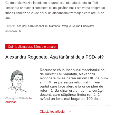
GRĂDINA TAICII DOMNULUI
CRONICĂ DE FILM
ACCIDENTE
Cu doar câteva zile înainte de reluarea campionatului, lotul lui Poli
Timişoara ar putea fi completat cu doi jucători noi. Este vorba despre un
ZIARISTU’ DE TERASĂ
UNDE MERGEM
ANUNŢURI
fundaş francez de 23 de ani şi un atacant din Azerbaijan care are 25 de
ani.
CU OIŞTEA-N KIERKEGAARD
FILME DOCUMENTARE
INFO SI UTILE
Etichete:
acs poli
,
calin rosenblum
,
Mamadou Wague
,
Murad Huseynov
,
necunoscuti
FINANŢĂRI DE LA A LA Z
CLIPURI VIDEO
CULTURA
PE SURSE
JOCURI ONLINE
INVATAMANT
Opinii
,
Ultima ora
,
Zâmbete amare
JUSTITIE
Alexandru Rogobete. Aşa tânăr şi deja PSD-ist?
FILME DOCUMENTARE
Recunosc că la începutul mandatului său
de ministru al Sănătăţii, Alexandru
CLIPURI VIDEO
Rogobete mi se părea un om OK, de bun-
simţ. Mi se părea un reformist într-un
JOCURI ONLINE
partid care face alergie la orice idee de
reformă. Ba chiar era un tip mai curăţel,
decent, care stăpânea limba română,
DIVERSE
având un lexic mai bogat de 100 de
…
05 august 2026 de
Ino
Ardelean
FARMACII DIN TIMIŞOARA
Citeşte tot articolul