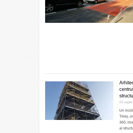
Arhite
centrul
struct
03 septe
Un incid
Timiș, o
360, mon
al struct