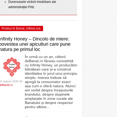
Dureroasele victorii imobiliare ale
administrației Fritz
Produs în Banat
,
Ultima ora
Infinity Honey – Dincolo de miere:
povestea unei apiculturi care pune
natura pe primul loc
În urmă cu un an, cititorii
deBanat.ro făceau cunoștință
cu Infinity Honey, un producător
bănățean care și-a construit
identitatea în jurul unui principiu
simplu: mierea trebuie să
02 august 2026 de
ajungă la consumator exact
deBanat.ro
așa cum o oferă natura. Atunci
am vorbit despre începuturile
brandului, despre stupinele
amplasate în zone curate ale
Banatului și despre respectul
pentru albine
…