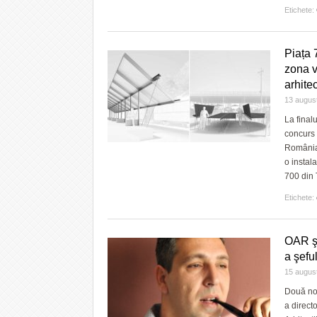
Etichete:
Piața 
zona v
arhite
13 augus
La final
concurs 
România,
o instal
700 din 
Etichete:
OAR şi
a şefu
15 augus
Două noi
a direct