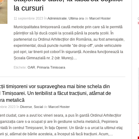
- 4 August 2026
- 6 August 2026
Semne bune sezonul are! 
arhitectural din oraș
şi Ecaterina Andronescu
CLIPURI VIDEO
la cursuri
ZIARISTU’ DE
Chindia mult mai clar decâ
TERASĂ
JOCURI ONLINE
Sorin Şipoş nu le dă nicio speranţă PSD-işti
Timișoara are de luni șase noi cetățeni de
August 2026
11 septembrie 2023
în
Administratie
,
Ultima ora
de
Marcel Hoster
- 3 August 2026
“Nu veți câștiga niciodată Timișoara. Nici în
onoare/FOTO
CU OIŞTEA-N
Municipalitatea timișoreană caută metode prin care să le permită
2028, nici în 3028, când Dominic Fritz sigu
Politehnica Timișoara înc
KIERKEGAARD
View all
părinților să își ducă copiii la școală până la poarta școlii. În
- 5 August 2026
va mai fi primar
deplasare. Când sunt pro
parteneriat cu Ordinul Arhitecților din România, au fost amenajate,
FINANŢĂRI DE LA A
- 4 August 
pentru play-off
experimental, două puncte numite ”de drop-off”, unde vehiculele
LA Z
În ultimii trei ani niciun primar aflat în confli
View all
pot opri, iar tinerii pot coborî în siguranță. Acestea funcţionează la
interese nu şi-a pierdut mandatul. Avocatul
PE SURSE
Școala Gimnazială nr. 2 (str. Mureș)
…
Neacşu ia apărarea prefectului de Timiş în
- 5 August 2026
cazul Dominic Fritz
Etichete:
OAR
,
Primaria Timisoara
View all
cții timișoreni vor supraveghea mai bine schela din
 Timișoarei. Un teribilist a făcut tracțiuni, atârnat de
ura metalică
mbrie 2023
în
Diverse
,
Social
de
Marcel Hoster
ent ciudat, care a avut loc vineri seara, a pus în gardă Ordinul Arhitecților
rganizația care s-a ocupat și are în gestiune schela metalică, Pepiniera
tată în centrul Timișoarei, în fața Operei. Un tânăr s-a urcat la ultimul etaj
urii și, atârnat de bările acesteia, a început să facă tracțiuni. Acum,
…