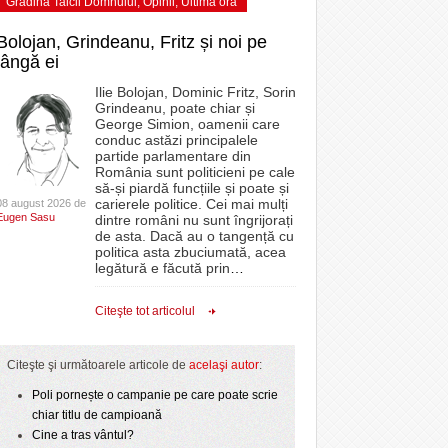
Grădina Taicii Domnului
,
Opinii
,
Ultima ora
Bolojan, Grindeanu, Fritz și noi pe
lângă ei
Ilie Bolojan, Dominic Fritz, Sorin
Grindeanu, poate chiar și
George Simion, oamenii care
conduc astăzi principalele
partide parlamentare din
România sunt politicieni pe cale
să-și piardă funcțiile și poate și
carierele politice. Cei mai mulți
08 august 2026 de
Eugen Sasu
dintre români nu sunt îngrijorați
de asta. Dacă au o tangență cu
politica asta zbuciumată, acea
legătură e făcută prin
…
Citeşte tot articolul
Citeşte şi următoarele articole de
acelaşi autor
:
Poli pornește o campanie pe care poate scrie
chiar titlu de campioană
Cine a tras vântul?