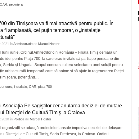
OAR
,
pepiniera
700 din Timișoara va fi mai atractivă pentru public. În
a fi amplasată, cel puțin temporar, o „instalație
cturală”
t 2021
în
Administratie
de
Marcel Hoster
ul lunii iunie, Ordinul Arhitecților din România – Filiala Timiș demara un
de idei pentru Piața 700, la care erau invitate să participe persoane din
 Serbia și Ungaria. Scopul concursului era selectarea unei soluții pentru
ație arhitecturală temporară care să anime și să ajute la regenerarea Pieței
Timișoara, potențând
…
concurs
,
instalatie
,
OAR
,
piata 700
 Asociaţia Peisagiştilor cer anularea deciziei de mutare
lui Direcţiei de Cultură Timiş la Craiova
t 2020
în
Politica
de
Marcel Hoster
 organizaţii se adaugă protestelor lansate împotriva deciziei de detaşare
orul Direcţiei de Cultură Timiş, Sorin Predescu, la Craiova. Ordinul