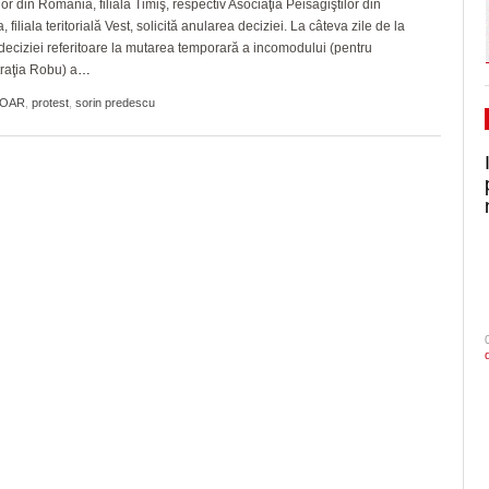
lor din România, filiala Timiş, respectiv Asociaţia Peisagiştilor din
filiala teritorială Vest, solicită anularea deciziei. La câteva zile de la
 deciziei referitoare la mutarea temporară a incomodului (pentru
raţia Robu) a
…
OAR
,
protest
,
sorin predescu