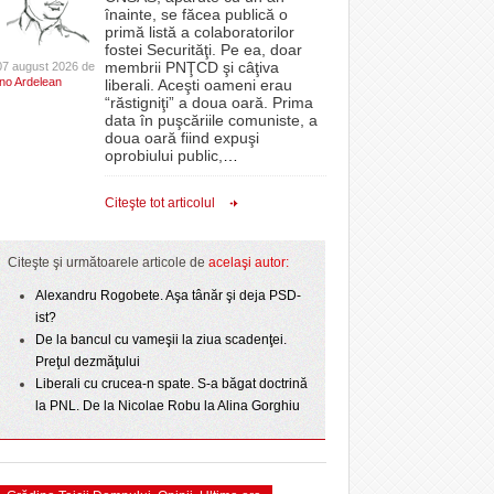
CLIPURI VIDEO
înainte, se făcea publică o
Politehnica bate
oră, a venit „ploaia”. Apa a fost asigurată de
proiectelor derulate de instituție din fonduri
primă listă a colaboratorilor
- 4
- 6 August 2026
- 11 December 2025
t o arată scorul
pompierii voluntari
JOCURI ONLINE
europene/FOTO
fostei Securităţi. Pe ea, doar
lor:
membrii PNŢCD şi câţiva
07 august 2026 de
DIVERSE
Ino Ardelean
Filmul „Ultimul ingredient”, o poveste a
liberali. Aceşti oameni erau
ANAF oferă persoanelor fizice posibilitatea să
“răstigniţi” a doua oară. Prima
r nu
Banatului în competiția internațională Food Film
epe Superliga în
beneficieze de Declarația Unică 212
FARMACII DIN
data în puşcăriile comuniste, a
- 5 August 2026
- 25 November 2025
gramate derby-urile
Menu/VIDEO
precompletată
TIMIŞOARA
doua oară fiind expuşi
2026
oprobiului public,
…
View all
HARTA TIMIŞOAREI
ct de
Romanian Business Leaders lansează RBL
 Toni
- 19 November
Banat, prima filială din vestul țării
LICEE, ŞCOLI ŞI
Citeşte tot articolul
2025
GRĂDINIŢE DIN TIMIŞ
View all
PRIMĂRIILE DIN TIMIŞ
Citeşte şi următoarele articole de
acelaşi autor:
SFATUL MEDICULUI
Alexandru Rogobete. Aşa tânăr şi deja PSD-
ist?
SFATURI JURIDICE
De la bancul cu vameşii la ziua scadenţei.
Preţul dezmăţului
Liberali cu crucea-n spate. S-a băgat doctrină
la PNL. De la Nicolae Robu la Alina Gorghiu