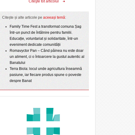
Citeşte tot articolul
Citește și alte articole pe
aceeași temă
:
Family Time Fest a transformat comuna Șag
într-un punct de întâlnire pentru familii.
Educație, voluntariat și solidaritate, într-un
eveniment dedicate comunității
Romavyctor Pan – Când pâinea nu este doar
un aliment, ci o întoarcere la gustul autentic al
Banatului
Terra Biola: locul unde agricultura înseamnă
pasiune, iar fiecare produs spune o poveste
despre Banat