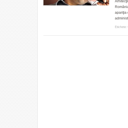
Arhitecţi
România, 
apariţia
administ
Etichete: