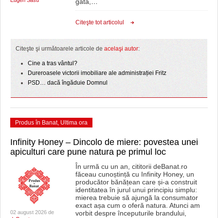
Eugen Sasu
gata,
…
Citeşte tot articolul
Citeşte şi următoarele articole de
acelaşi autor
:
Cine a tras vântul?
Dureroasele victorii imobiliare ale administrației Fritz
PSD… dacă îngăduie Domnul
Produs în Banat
,
Ultima ora
Infinity Honey – Dincolo de miere: povestea unei
apiculturi care pune natura pe primul loc
În urmă cu un an, cititorii deBanat.ro
făceau cunoștință cu Infinity Honey, un
producător bănățean care și-a construit
identitatea în jurul unui principiu simplu:
mierea trebuie să ajungă la consumator
exact așa cum o oferă natura. Atunci am
02 august 2026 de
vorbit despre începuturile brandului,