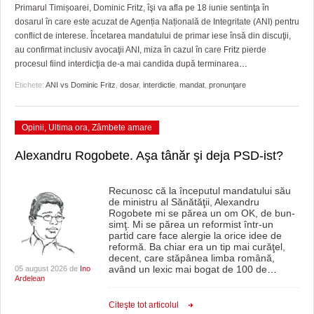
GRĂDINA TAICII DOMNULUI
CRONICĂ DE FILM
ACCIDENTE
Primarul Timișoarei, Dominic Fritz, îşi va afla pe 18 iunie sentinţa în
dosarul în care este acuzat de Agenția Națională de Integritate (ANI) pentru
ZIARISTU’ DE TERASĂ
UNDE MERGEM
ANUNŢURI
conflict de interese. Încetarea mandatului de primar iese însă din discuţii,
au confirmat inclusiv avocaţii ANI, miza în cazul în care Fritz pierde
CU OIŞTEA-N KIERKEGAARD
FILME DOCUMENTARE
INFO SI UTILE
procesul fiind interdicţia de-a mai candida după terminarea
…
Etichete:
ANI vs Dominic Fritz
,
dosar
,
interdictie
,
mandat
,
pronunţare
FINANŢĂRI DE LA A LA Z
CLIPURI VIDEO
CULTURA
PE SURSE
JOCURI ONLINE
INVATAMANT
Opinii
,
Ultima ora
,
Zâmbete amare
JUSTITIE
Alexandru Rogobete. Aşa tânăr şi deja PSD-ist?
FILME DOCUMENTARE
Recunosc că la începutul mandatului său
de ministru al Sănătăţii, Alexandru
CLIPURI VIDEO
Rogobete mi se părea un om OK, de bun-
simţ. Mi se părea un reformist într-un
JOCURI ONLINE
partid care face alergie la orice idee de
reformă. Ba chiar era un tip mai curăţel,
decent, care stăpânea limba română,
DIVERSE
având un lexic mai bogat de 100 de
…
05 august 2026 de
Ino
Ardelean
FARMACII DIN TIMIŞOARA
Citeşte tot articolul