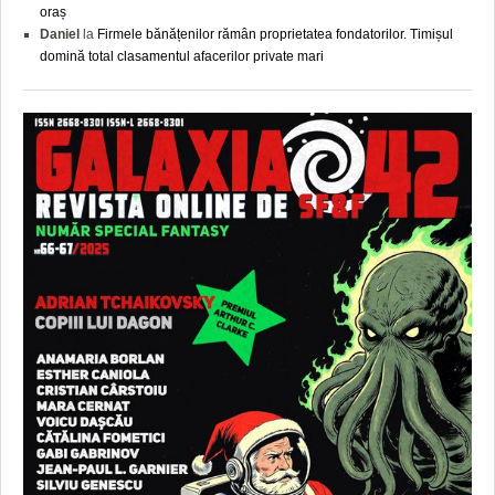
oraș
Daniel
la
Firmele bănățenilor rămân proprietatea fondatorilor. Timișul
domină total clasamentul afacerilor private mari