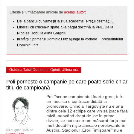
HARTA TIMIŞOAREI
Citeşte şi următoarele articole de
acelaşi autor:
LICEE, ŞCOLI ŞI GRĂDINIŢE DIN TIMIŞ
De la bancul cu vameşii la ziua scadenţei. Preţul dezmăţului
PRIMĂRIILE DIN TIMIŞ
Liberali cu crucea-n spate. S-a băgat doctrină la PNL. De la
Nicolae Robu la Alina Gorghiu
SFATUL MEDICULUI
În sfârşit, primarul Dominic Fritz ajunge la vorbele… preşedintelui
Dominic Fritz
SFATURI JURIDICE
Grădina Taicii Domnului
,
Opinii
,
Ultima ora
Poli pornește o campanie pe care poate scrie chiar
titlu de campioană
Poli începe campionatul foarte greu, într-
un meci cu o contracandidată la
promovare. Chindia Târgoviște nu e una
dintre cele 12 echipe care vin să joace fără
miză, neavând drept de joc în prima
divizie, iar noi nu ne-am măsurat forța mai
mult decât în niște amicale nerelevante în
Austria. Stadionul „Eroii Timișoarei” nu e
04 august 2026 de