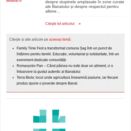
deBanat.ro
despre stupinele amplasate în zone curate
ale Banatului și despre respectul pentru
albine
…
Citeşte tot articolul
Citește și alte articole pe
aceeași temă
:
Family Time Fest a transformat comuna Șag într-un punct de
întâlnire pentru familii. Educație, voluntariat și solidaritate, într-un
eveniment dedicate comunității
Romavyctor Pan – Când pâinea nu este doar un aliment, ci o
întoarcere la gustul autentic al Banatului
Terra Biola: locul unde agricultura înseamnă pasiune, iar fiecare
produs spune o poveste despre Banat