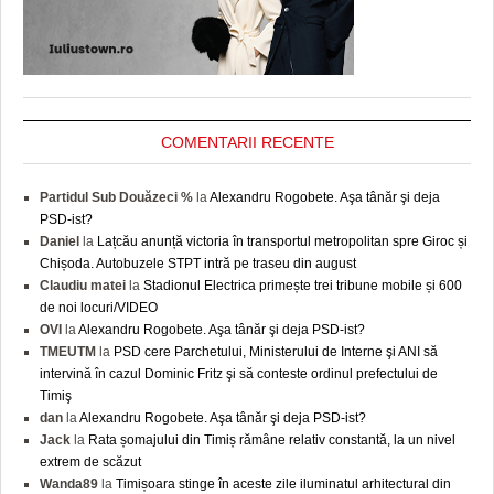
COMENTARII RECENTE
Partidul Sub Douăzeci %
la
Alexandru Rogobete. Aşa tânăr şi deja
PSD-ist?
Daniel
la
Lațcău anunță victoria în transportul metropolitan spre Giroc și
Chișoda. Autobuzele STPT intră pe traseu din august
Claudiu matei
la
Stadionul Electrica primește trei tribune mobile și 600
de noi locuri/VIDEO
OVI
la
Alexandru Rogobete. Aşa tânăr şi deja PSD-ist?
TMEUTM
la
PSD cere Parchetului, Ministerului de Interne şi ANI să
intervină în cazul Dominic Fritz şi să conteste ordinul prefectului de
Timiş
dan
la
Alexandru Rogobete. Aşa tânăr şi deja PSD-ist?
Jack
la
Rata șomajului din Timiș rămâne relativ constantă, la un nivel
extrem de scăzut
Wanda89
la
Timișoara stinge în aceste zile iluminatul arhitectural din