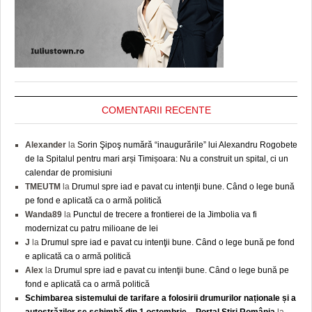
COMENTARII RECENTE
Alexander
la
Sorin Şipoş numără “inaugurările” lui Alexandru Rogobete
de la Spitalul pentru mari arși Timișoara: Nu a construit un spital, ci un
calendar de promisiuni
TMEUTM
la
Drumul spre iad e pavat cu intenţii bune. Când o lege bună
pe fond e aplicată ca o armă politică
Wanda89
la
Punctul de trecere a frontierei de la Jimbolia va fi
modernizat cu patru milioane de lei
J
la
Drumul spre iad e pavat cu intenţii bune. Când o lege bună pe fond
e aplicată ca o armă politică
Alex
la
Drumul spre iad e pavat cu intenţii bune. Când o lege bună pe
fond e aplicată ca o armă politică
Schimbarea sistemului de tarifare a folosirii drumurilor naționale și a