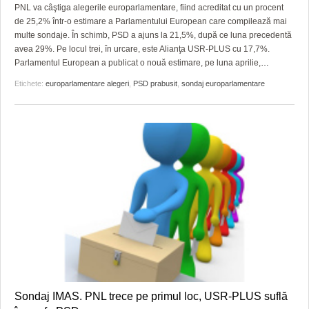
GRĂDINA TAICII DOMNULUI
CRONICĂ DE FILM
ACCIDENTE
PNL va câştiga alegerile europarlamentare, fiind acreditat cu un procent
de 25,2% într-o estimare a Parlamentului European care compilează mai
ZIARISTU’ DE TERASĂ
UNDE MERGEM
ANUNŢURI
multe sondaje. În schimb, PSD a ajuns la 21,5%, după ce luna precedentă
avea 29%. Pe locul trei, în urcare, este Alianţa USR-PLUS cu 17,7%.
CU OIŞTEA-N KIERKEGAARD
FILME DOCUMENTARE
INFO SI UTILE
Parlamentul European a publicat o nouă estimare, pe luna aprilie,
…
Etichete:
europarlamentare alegeri
,
PSD prabusit
,
sondaj europarlamentare
FINANŢĂRI DE LA A LA Z
CLIPURI VIDEO
CULTURA
PE SURSE
JOCURI ONLINE
INVATAMANT
JUSTITIE
FILME DOCUMENTARE
CLIPURI VIDEO
JOCURI ONLINE
DIVERSE
FARMACII DIN TIMIŞOARA
Sondaj IMAS. PNL trece pe primul loc, USR-PLUS suflă