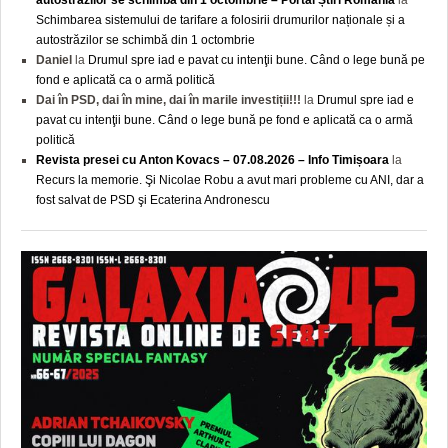
autostrăzilor se schimbă din 1 octombrie – Portal Știri România
la
Schimbarea sistemului de tarifare a folosirii drumurilor naționale și a
autostrăzilor se schimbă din 1 octombrie
Daniel
la
Drumul spre iad e pavat cu intenţii bune. Când o lege bună pe
fond e aplicată ca o armă politică
Dai în PSD, dai în mine, dai în marile investiții!!!
la
Drumul spre iad e
pavat cu intenţii bune. Când o lege bună pe fond e aplicată ca o armă
politică
Revista presei cu Anton Kovacs – 07.08.2026 – Info Timișoara
la
Recurs la memorie. Şi Nicolae Robu a avut mari probleme cu ANI, dar a
fost salvat de PSD şi Ecaterina Andronescu