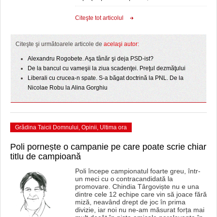
Citeşte tot articolul
Citeşte şi următoarele articole de
acelaşi autor:
Alexandru Rogobete. Aşa tânăr şi deja PSD-ist?
De la bancul cu vameşii la ziua scadenţei. Preţul dezmăţului
Liberali cu crucea-n spate. S-a băgat doctrină la PNL. De la
Nicolae Robu la Alina Gorghiu
Grădina Taicii Domnului
,
Opinii
,
Ultima ora
Poli pornește o campanie pe care poate scrie chiar
titlu de campioană
Poli începe campionatul foarte greu, într-
un meci cu o contracandidată la
promovare. Chindia Târgoviște nu e una
dintre cele 12 echipe care vin să joace fără
miză, neavând drept de joc în prima
divizie, iar noi nu ne-am măsurat forța mai