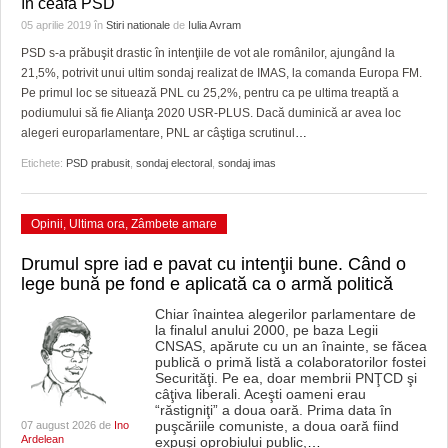
în ceafa PSD
HARTA TIMIŞOAREI
05 aprilie 2019
în
Stiri nationale
de
Iulia Avram
LICEE, ŞCOLI ŞI GRĂDINIŢE DIN TIMIŞ
PSD s-a prăbuşit drastic în intenţiile de vot ale românilor, ajungând la
21,5%, potrivit unui ultim sondaj realizat de IMAS, la comanda Europa FM.
PRIMĂRIILE DIN TIMIŞ
Pe primul loc se situează PNL cu 25,2%, pentru ca pe ultima treaptă a
podiumului să fie Alianţa 2020 USR-PLUS. Dacă duminică ar avea loc
SFATUL MEDICULUI
alegeri europarlamentare, PNL ar câştiga scrutinul
…
Etichete:
PSD prabusit
,
sondaj electoral
,
sondaj imas
SFATURI JURIDICE
Opinii
,
Ultima ora
,
Zâmbete amare
Drumul spre iad e pavat cu intenţii bune. Când o
lege bună pe fond e aplicată ca o armă politică
Chiar înaintea alegerilor parlamentare de
la finalul anului 2000, pe baza Legii
CNSAS, apărute cu un an înainte, se făcea
publică o primă listă a colaboratorilor fostei
Securităţi. Pe ea, doar membrii PNŢCD şi
câţiva liberali. Aceşti oameni erau
“răstigniţi” a doua oară. Prima data în
puşcăriile comuniste, a doua oară fiind
07 august 2026 de
Ino
Ardelean
expuşi oprobiului public,
…