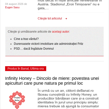
mult decât în niște amicale nerelevante în
Austria. Stadionul „Eroii Timișoarei” nu e
04 august 2026 de
Eugen Sasu
gata,
…
Citeşte tot articolul
Citeşte şi următoarele articole de
acelaşi autor
:
Cine a tras vântul?
Dureroasele victorii imobiliare ale administrației Fritz
PSD… dacă îngăduie Domnul
Produs în Banat
,
Ultima ora
Infinity Honey – Dincolo de miere: povestea unei
apiculturi care pune natura pe primul loc
În urmă cu un an, cititorii deBanat.ro
făceau cunoștință cu Infinity Honey, un
producător bănățean care și-a construit
identitatea în jurul unui principiu simplu:
mierea trebuie să ajungă la consumator