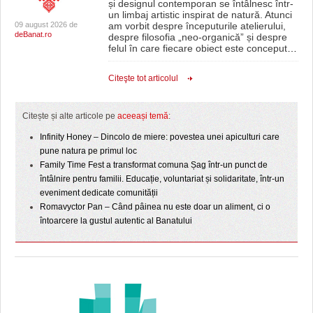
și designul contemporan se întâlnesc într-
un limbaj artistic inspirat de natură. Atunci
09 august 2026 de
am vorbit despre începuturile atelierului,
deBanat.ro
despre filosofia „neo-organică” și despre
felul în care fiecare obiect este conceput
…
Citeşte tot articolul
Citește și alte articole pe
aceeași temă
:
Infinity Honey – Dincolo de miere: povestea unei apiculturi care
pune natura pe primul loc
Family Time Fest a transformat comuna Șag într-un punct de
întâlnire pentru familii. Educație, voluntariat și solidaritate, într-un
eveniment dedicate comunității
Romavyctor Pan – Când pâinea nu este doar un aliment, ci o
întoarcere la gustul autentic al Banatului