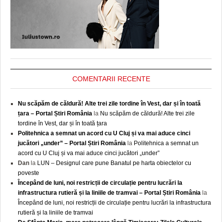
COMENTARII RECENTE
Nu scăpăm de căldură! Alte trei zile tordine în Vest, dar și în toată
țara – Portal Știri România
la
Nu scăpăm de căldură! Alte trei zile
tordine în Vest, dar și în toată țara
Politehnica a semnat un acord cu U Cluj și va mai aduce cinci
jucători „under” – Portal Știri România
la
Politehnica a semnat un
acord cu U Cluj și va mai aduce cinci jucători „under”
Dan
la
LUN – Designul care pune Banatul pe harta obiectelor cu
poveste
Începând de luni, noi restricții de circulație pentru lucrări la
infrastructura rutieră și la liniile de tramvai – Portal Știri România
la
Începând de luni, noi restricții de circulație pentru lucrări la infrastructura
rutieră și la liniile de tramvai