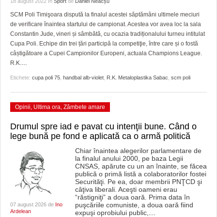
18 august 2022
în
Sport
de
Daniel Neacșu
HARTA TIMIŞOAREI
SCM Poli Timişoara dispută la finalul acestei săptămâni ultimele meciuri
LICEE, ŞCOLI ŞI GRĂDINIŢE DIN TIMIŞ
de verificare înaintea startului de campionat. Acestea vor avea loc la sala
Constantin Jude, vineri și sâmbătă, cu ocazia tradiționalului turneu intitulat
PRIMĂRIILE DIN TIMIŞ
Cupa Poli. Echipe din trei țări participă la competiţie, între care și o fostă
câștigătoare a Cupei Campionilor Europeni, actuala Champions League.
SFATUL MEDICULUI
R.K.
…
Etichete:
cupa poli 75
,
handbal alb-violet
,
R.K. Metaloplastika Sabac
,
scm poli
SFATURI JURIDICE
Opinii
,
Ultima ora
,
Zâmbete amare
Drumul spre iad e pavat cu intenţii bune. Când o
lege bună pe fond e aplicată ca o armă politică
Chiar înaintea alegerilor parlamentare de
la finalul anului 2000, pe baza Legii
CNSAS, apărute cu un an înainte, se făcea
publică o primă listă a colaboratorilor fostei
Securităţi. Pe ea, doar membrii PNŢCD şi
câţiva liberali. Aceşti oameni erau
“răstigniţi” a doua oară. Prima data în
puşcăriile comuniste, a doua oară fiind
07 august 2026 de
Ino
Ardelean
expuşi oprobiului public,
…