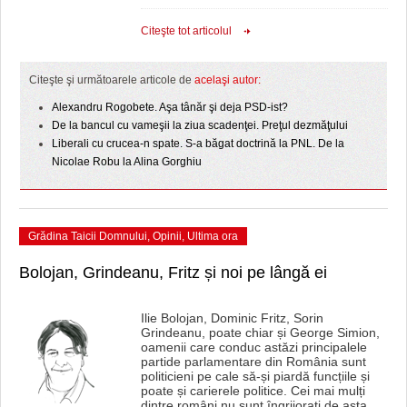
Citeşte tot articolul
Citeşte şi următoarele articole de
acelaşi autor:
Alexandru Rogobete. Aşa tânăr şi deja PSD-ist?
De la bancul cu vameşii la ziua scadenţei. Preţul dezmăţului
Liberali cu crucea-n spate. S-a băgat doctrină la PNL. De la
Nicolae Robu la Alina Gorghiu
Grădina Taicii Domnului
,
Opinii
,
Ultima ora
Bolojan, Grindeanu, Fritz și noi pe lângă ei
Ilie Bolojan, Dominic Fritz, Sorin
Grindeanu, poate chiar și George Simion,
oamenii care conduc astăzi principalele
partide parlamentare din România sunt
politicieni pe cale să-și piardă funcțiile și
poate și carierele politice. Cei mai mulți
dintre români nu sunt îngrijorați de asta.