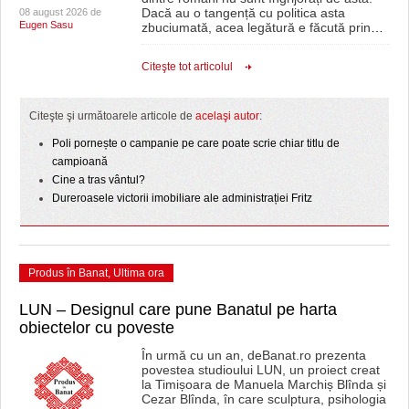
Dacă au o tangență cu politica asta
08 august 2026 de
Eugen Sasu
zbuciumată, acea legătură e făcută prin
…
Citeşte tot articolul
Citeşte şi următoarele articole de
acelaşi autor
:
Poli pornește o campanie pe care poate scrie chiar titlu de
campioană
Cine a tras vântul?
Dureroasele victorii imobiliare ale administrației Fritz
Produs în Banat
,
Ultima ora
LUN – Designul care pune Banatul pe harta
obiectelor cu poveste
În urmă cu un an, deBanat.ro prezenta
povestea studioului LUN, un proiect creat
la Timișoara de Manuela Marchiș Blînda și
Cezar Blînda, în care sculptura, psihologia