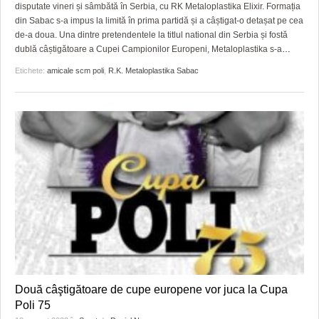
GRĂDINA TAICII DOMNULUI
CRONICĂ DE FILM
ACCIDENTE
disputate vineri și sâmbătă în Serbia, cu RK Metaloplastika Elixir. Formația
din Sabac s-a impus la limită în prima partidă și a câștigat-o detașat pe cea
ZIARISTU’ DE TERASĂ
UNDE MERGEM
ANUNŢURI
de-a doua. Una dintre pretendentele la titlul national din Serbia și fostă
dublă câștigătoare a Cupei Campionilor Europeni, Metaloplastika s-a
…
CU OIŞTEA-N KIERKEGAARD
FILME DOCUMENTARE
INFO SI UTILE
Etichete:
amicale scm poli
,
R.K. Metaloplastika Sabac
FINANŢĂRI DE LA A LA Z
CLIPURI VIDEO
CULTURA
PE SURSE
JOCURI ONLINE
INVATAMANT
JUSTITIE
FILME DOCUMENTARE
CLIPURI VIDEO
JOCURI ONLINE
DIVERSE
Două câştigătoare de cupe europene vor juca la Cupa
FARMACII DIN TIMIŞOARA
Poli 75