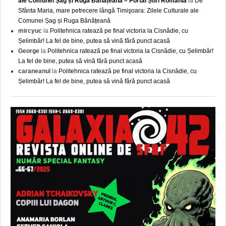
ale Comunei Șag și Ruga Bănățeană – Portal Știri România
la
De
Sfânta Maria, mare petrecere lângă Timişoara: Zilele Culturale ale
Comunei Șag și Ruga Bănățeană
mircyuc
la
Politehnica ratează pe final victoria la Cisnădie, cu
Șelimbăr! La fel de bine, putea să vină fără punct acasă
George
la
Politehnica ratează pe final victoria la Cisnădie, cu Șelimbăr!
La fel de bine, putea să vină fără punct acasă
caraneanul
la
Politehnica ratează pe final victoria la Cisnădie, cu
Șelimbăr! La fel de bine, putea să vină fără punct acasă