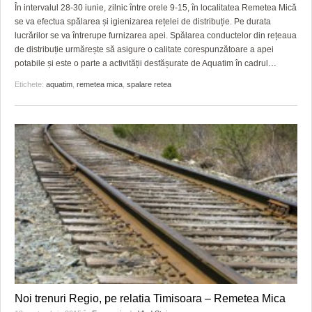
GRĂDINA TAICII DOMNULUI
CRONICĂ DE FILM
ACCIDENTE
În intervalul 28-30 iunie, zilnic între orele 9-15, în localitatea Remetea Mică
se va efectua spălarea și igienizarea rețelei de distribuție. Pe durata
ZIARISTU’ DE TERASĂ
UNDE MERGEM
ANUNŢURI
lucrărilor se va întrerupe furnizarea apei. Spălarea conductelor din rețeaua
de distribuție urmărește să asigure o calitate corespunzătoare a apei
CU OIŞTEA-N KIERKEGAARD
FILME DOCUMENTARE
INFO SI UTILE
potabile și este o parte a activității desfășurate de Aquatim în cadrul
…
Etichete:
aquatim
,
remetea mica
,
spalare retea
FINANŢĂRI DE LA A LA Z
CLIPURI VIDEO
CULTURA
PE SURSE
JOCURI ONLINE
INVATAMANT
JUSTITIE
FILME DOCUMENTARE
CLIPURI VIDEO
JOCURI ONLINE
DIVERSE
FARMACII DIN TIMIŞOARA
Noi trenuri Regio, pe relatia Timisoara – Remetea Mica