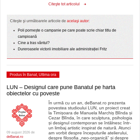
Citeşte tot articolul
Citeşte şi următoarele articole de
acelaşi autor
:
Poli pornește o campanie pe care poate scrie chiar titlu de
campioană
Cine a tras vântul?
Dureroasele victorii imobiliare ale administrației Fritz
Produs în Banat
,
Ultima ora
LUN – Designul care pune Banatul pe harta
obiectelor cu poveste
În urmă cu un an, deBanat.ro prezenta
povestea studioului LUN, un proiect creat
la Timișoara de Manuela Marchiș Blînda și
Cezar Blînda, în care sculptura, psihologia
și designul contemporan se întâlnesc într-
un limbaj artistic inspirat de natură. Atunci
09 august 2026 de
am vorbit despre începuturile atelierului,
deBanat.ro
despre filosofia „neo-organică” și despre