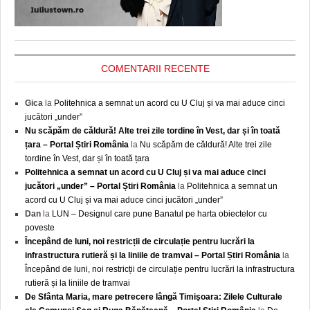
COMENTARII RECENTE
Gica
la
Politehnica a semnat un acord cu U Cluj și va mai aduce cinci
jucători „under”
Nu scăpăm de căldură! Alte trei zile tordine în Vest, dar și în toată
țara – Portal Știri România
la
Nu scăpăm de căldură! Alte trei zile
tordine în Vest, dar și în toată țara
Politehnica a semnat un acord cu U Cluj și va mai aduce cinci
jucători „under” – Portal Știri România
la
Politehnica a semnat un
acord cu U Cluj și va mai aduce cinci jucători „under”
Dan
la
LUN – Designul care pune Banatul pe harta obiectelor cu
poveste
Începând de luni, noi restricții de circulație pentru lucrări la
infrastructura rutieră și la liniile de tramvai – Portal Știri România
la
Începând de luni, noi restricții de circulație pentru lucrări la infrastructura
rutieră și la liniile de tramvai
De Sfânta Maria, mare petrecere lângă Timişoara: Zilele Culturale