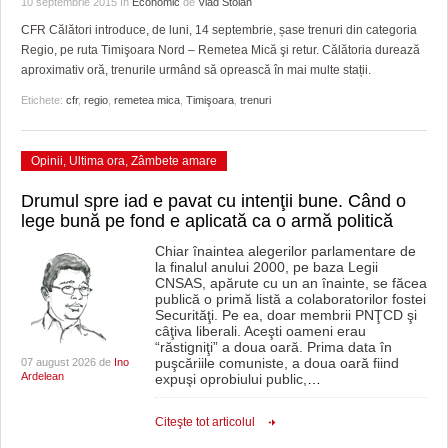
10 septembrie 2015
în
Economic
de
Vlad Stoian
HARTA TIMIŞOAREI
CFR Călători introduce, de luni, 14 septembrie, șase trenuri din categoria
LICEE, ŞCOLI ŞI GRĂDINIŢE DIN TIMIŞ
Regio, pe ruta Timişoara Nord – Remetea Mică şi retur. Călătoria durează
aproximativ oră, trenurile urmând să oprească în mai multe stații.
PRIMĂRIILE DIN TIMIŞ
Etichete:
cfr
,
regio
,
remetea mica
,
Timişoara
,
trenuri
SFATUL MEDICULUI
Opinii
,
Ultima ora
,
Zâmbete amare
SFATURI JURIDICE
Drumul spre iad e pavat cu intenţii bune. Când o
lege bună pe fond e aplicată ca o armă politică
Chiar înaintea alegerilor parlamentare de
la finalul anului 2000, pe baza Legii
CNSAS, apărute cu un an înainte, se făcea
publică o primă listă a colaboratorilor fostei
Securităţi. Pe ea, doar membrii PNŢCD şi
câţiva liberali. Aceşti oameni erau
“răstigniţi” a doua oară. Prima data în
puşcăriile comuniste, a doua oară fiind
07 august 2026 de
Ino
Ardelean
expuşi oprobiului public,
…
Citeşte tot articolul