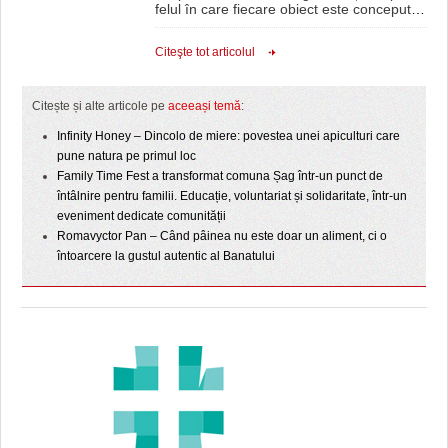
felul în care fiecare obiect este conceput
…
Citeşte tot articolul
Citește și alte articole pe
aceeași temă
:
Infinity Honey – Dincolo de miere: povestea unei apiculturi care
pune natura pe primul loc
Family Time Fest a transformat comuna Șag într-un punct de
întâlnire pentru familii. Educație, voluntariat și solidaritate, într-un
eveniment dedicate comunității
Romavyctor Pan – Când pâinea nu este doar un aliment, ci o
întoarcere la gustul autentic al Banatului