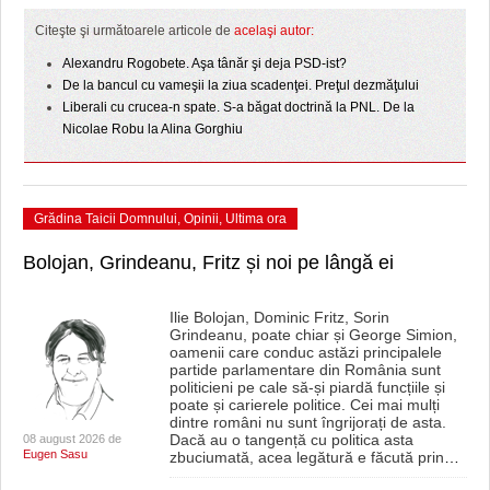
Citeşte şi următoarele articole de
acelaşi autor:
Alexandru Rogobete. Aşa tânăr şi deja PSD-ist?
De la bancul cu vameşii la ziua scadenţei. Preţul dezmăţului
Liberali cu crucea-n spate. S-a băgat doctrină la PNL. De la
Nicolae Robu la Alina Gorghiu
Grădina Taicii Domnului
,
Opinii
,
Ultima ora
Bolojan, Grindeanu, Fritz și noi pe lângă ei
Ilie Bolojan, Dominic Fritz, Sorin
Grindeanu, poate chiar și George Simion,
oamenii care conduc astăzi principalele
partide parlamentare din România sunt
politicieni pe cale să-și piardă funcțiile și
poate și carierele politice. Cei mai mulți
dintre români nu sunt îngrijorați de asta.
Dacă au o tangență cu politica asta
08 august 2026 de
Eugen Sasu
zbuciumată, acea legătură e făcută prin
…