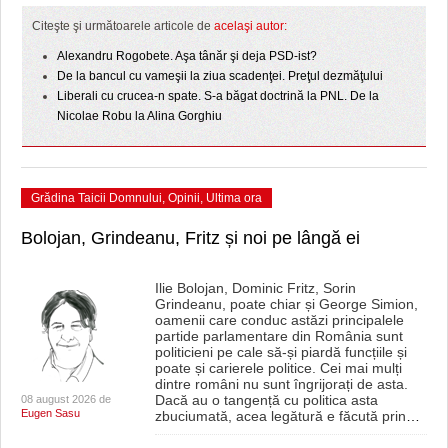
HARTA TIMIŞOAREI
Citeşte şi următoarele articole de
acelaşi autor:
LICEE, ŞCOLI ŞI GRĂDINIŢE DIN TIMIŞ
Alexandru Rogobete. Aşa tânăr şi deja PSD-ist?
De la bancul cu vameşii la ziua scadenţei. Preţul dezmăţului
PRIMĂRIILE DIN TIMIŞ
Liberali cu crucea-n spate. S-a băgat doctrină la PNL. De la
Nicolae Robu la Alina Gorghiu
SFATUL MEDICULUI
SFATURI JURIDICE
Grădina Taicii Domnului
,
Opinii
,
Ultima ora
Bolojan, Grindeanu, Fritz și noi pe lângă ei
Ilie Bolojan, Dominic Fritz, Sorin
Grindeanu, poate chiar și George Simion,
oamenii care conduc astăzi principalele
partide parlamentare din România sunt
politicieni pe cale să-și piardă funcțiile și
poate și carierele politice. Cei mai mulți
dintre români nu sunt îngrijorați de asta.
Dacă au o tangență cu politica asta
08 august 2026 de
Eugen Sasu
zbuciumată, acea legătură e făcută prin
…