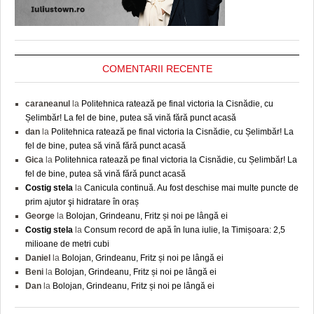
COMENTARII RECENTE
caraneanul
la
Politehnica ratează pe final victoria la Cisnădie, cu
Șelimbăr! La fel de bine, putea să vină fără punct acasă
dan
la
Politehnica ratează pe final victoria la Cisnădie, cu Șelimbăr! La
fel de bine, putea să vină fără punct acasă
Gica
la
Politehnica ratează pe final victoria la Cisnădie, cu Șelimbăr! La
fel de bine, putea să vină fără punct acasă
Costig stela
la
Canicula continuă. Au fost deschise mai multe puncte de
prim ajutor şi hidratare în oraș
George
la
Bolojan, Grindeanu, Fritz și noi pe lângă ei
Costig stela
la
Consum record de apă în luna iulie, la Timișoara: 2,5
milioane de metri cubi
Daniel
la
Bolojan, Grindeanu, Fritz și noi pe lângă ei
Beni
la
Bolojan, Grindeanu, Fritz și noi pe lângă ei
Dan
la
Bolojan, Grindeanu, Fritz și noi pe lângă ei