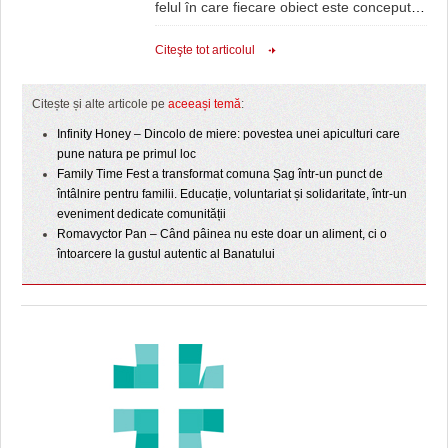
felul în care fiecare obiect este conceput
…
Citeşte tot articolul
Citește și alte articole pe
aceeași temă
:
Infinity Honey – Dincolo de miere: povestea unei apiculturi care
pune natura pe primul loc
Family Time Fest a transformat comuna Șag într-un punct de
întâlnire pentru familii. Educație, voluntariat și solidaritate, într-un
eveniment dedicate comunității
Romavyctor Pan – Când pâinea nu este doar un aliment, ci o
întoarcere la gustul autentic al Banatului