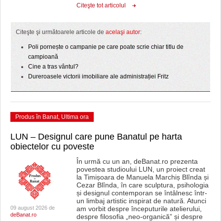
Citeşte tot articolul
Citeşte şi următoarele articole de
acelaşi autor
:
Poli pornește o campanie pe care poate scrie chiar titlu de
campioană
Cine a tras vântul?
Dureroasele victorii imobiliare ale administrației Fritz
Produs în Banat
,
Ultima ora
LUN – Designul care pune Banatul pe harta
obiectelor cu poveste
În urmă cu un an, deBanat.ro prezenta
povestea studioului LUN, un proiect creat
la Timișoara de Manuela Marchiș Blînda și
Cezar Blînda, în care sculptura, psihologia
și designul contemporan se întâlnesc într-
un limbaj artistic inspirat de natură. Atunci
09 august 2026 de
am vorbit despre începuturile atelierului,
deBanat.ro
despre filosofia „neo-organică” și despre