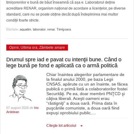
GRĂDINA TAICII DOMNULUI
CRONICĂ DE FILM
ACCIDENTE
timișorenilor e bună de băut înseamnă că așa e. Laboratorul deține
acreditare RENAR, organism național de acordare a licențelor, pe diverse
ZIARISTU’ DE TERASĂ
UNDE MERGEM
ANUNŢURI
standard, care nu se poate obține decât după îndeplinirea mai multor
condiții foarte stricte.
CU OIŞTEA-N KIERKEGAARD
FILME DOCUMENTARE
INFO SI UTILE
Etichete:
aquatim
,
laborator
,
renar
,
Timişoara
FINANŢĂRI DE LA A LA Z
CLIPURI VIDEO
CULTURA
Opinii
,
Ultima ora
,
Zâmbete amare
PE SURSE
JOCURI ONLINE
INVATAMANT
Drumul spre iad e pavat cu intenţii bune. Când o
JUSTITIE
lege bună pe fond e aplicată ca o armă politică
Chiar înaintea alegerilor parlamentare de
FILME DOCUMENTARE
la finalul anului 2000, pe baza Legii
CNSAS, apărute cu un an înainte, se făcea
CLIPURI VIDEO
publică o primă listă a colaboratorilor fostei
Securităţi. Pe ea, doar membrii PNŢCD şi
câţiva liberali. Aceşti oameni erau
JOCURI ONLINE
“răstigniţi” a doua oară. Prima data în
puşcăriile comuniste, a doua oară fiind
07 august 2026 de
Ino
DIVERSE
Ardelean
expuşi oprobiului public,
…
FARMACII DIN TIMIŞOARA
Citeşte tot articolul