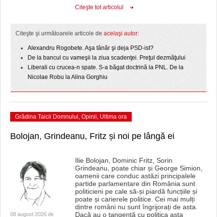
HARTA TIMIŞOAREI
Citeşte tot articolul
LICEE, ŞCOLI ŞI GRĂDINIŢE DIN TIMIŞ
Citeşte şi următoarele articole de
acelaşi autor:
PRIMĂRIILE DIN TIMIŞ
Alexandru Rogobete. Aşa tânăr şi deja PSD-ist?
De la bancul cu vameşii la ziua scadenţei. Preţul dezmăţului
SFATUL MEDICULUI
Liberali cu crucea-n spate. S-a băgat doctrină la PNL. De la
Nicolae Robu la Alina Gorghiu
SFATURI JURIDICE
Grădina Taicii Domnului
,
Opinii
,
Ultima ora
Bolojan, Grindeanu, Fritz și noi pe lângă ei
Ilie Bolojan, Dominic Fritz, Sorin
Grindeanu, poate chiar și George Simion,
oamenii care conduc astăzi principalele
partide parlamentare din România sunt
politicieni pe cale să-și piardă funcțiile și
poate și carierele politice. Cei mai mulți
dintre români nu sunt îngrijorați de asta.
Dacă au o tangență cu politica asta
08 august 2026 de