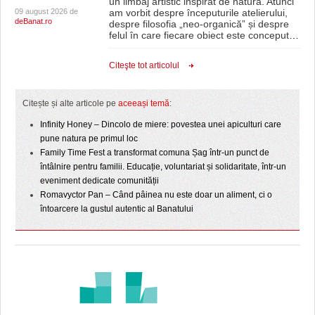
un limbaj artistic inspirat de natură. Atunci
09 august 2026 de
am vorbit despre începuturile atelierului,
deBanat.ro
despre filosofia „neo-organică” și despre
felul în care fiecare obiect este conceput
…
Citeşte tot articolul
Citește și alte articole pe
aceeași temă
:
Infinity Honey – Dincolo de miere: povestea unei apiculturi care
pune natura pe primul loc
Family Time Fest a transformat comuna Șag într-un punct de
întâlnire pentru familii. Educație, voluntariat și solidaritate, într-un
eveniment dedicate comunității
Romavyctor Pan – Când pâinea nu este doar un aliment, ci o
întoarcere la gustul autentic al Banatului