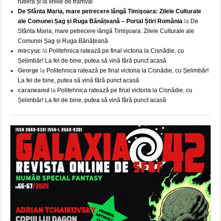
rutieră și la liniile de tramvai
De Sfânta Maria, mare petrecere lângă Timişoara: Zilele Culturale
ale Comunei Șag și Ruga Bănățeană – Portal Știri România
la
De
Sfânta Maria, mare petrecere lângă Timişoara: Zilele Culturale ale
Comunei Șag și Ruga Bănățeană
mircyuc
la
Politehnica ratează pe final victoria la Cisnădie, cu
Șelimbăr! La fel de bine, putea să vină fără punct acasă
George
la
Politehnica ratează pe final victoria la Cisnădie, cu Șelimbăr!
La fel de bine, putea să vină fără punct acasă
caraneanul
la
Politehnica ratează pe final victoria la Cisnădie, cu
Șelimbăr! La fel de bine, putea să vină fără punct acasă