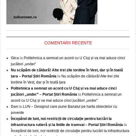
COMENTARII RECENTE
Gica
la
Politehnica a semnat un acord cu U Cluj și va mai aduce cinci
jucători „under”
Nu scăpăm de căldură! Alte trei zile tordine în Vest, dar și în toată
țara – Portal Știri România
la
Nu scăpăm de căldură! Alte trei zile
tordine în Vest, dar și în toată țara
Politehnica a semnat un acord cu U Cluj și va mai aduce cinci
jucători „under” – Portal Știri România
la
Politehnica a semnat un
acord cu U Cluj și va mai aduce cinci jucători „under”
Dan
la
LUN – Designul care pune Banatul pe harta obiectelor cu
poveste
Începând de luni, noi restricții de circulație pentru lucrări la
infrastructura rutieră și la liniile de tramvai – Portal Știri România
la
Începând de luni, noi restricții de circulație pentru lucrări la infrastructura