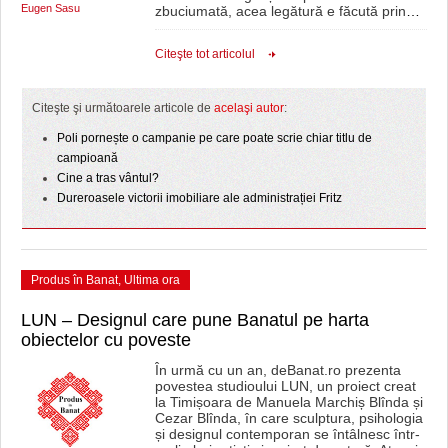
Eugen Sasu
zbuciumată, acea legătură e făcută prin
…
Citeşte tot articolul
Citeşte şi următoarele articole de
acelaşi autor
:
Poli pornește o campanie pe care poate scrie chiar titlu de
campioană
Cine a tras vântul?
Dureroasele victorii imobiliare ale administrației Fritz
Produs în Banat
,
Ultima ora
LUN – Designul care pune Banatul pe harta
obiectelor cu poveste
În urmă cu un an, deBanat.ro prezenta
povestea studioului LUN, un proiect creat
la Timișoara de Manuela Marchiș Blînda și
Cezar Blînda, în care sculptura, psihologia
și designul contemporan se întâlnesc într-