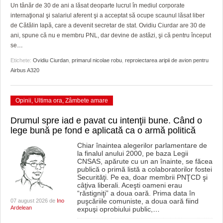
GRĂDINA TAICII DOMNULUI
CRONICĂ DE FILM
ACCIDENTE
Un tânăr de 30 de ani a lăsat deoparte lucrul în mediul corporate
internaţional şi salariul aferent şi a acceptat să ocupe scaunul lăsat liber
ZIARISTU’ DE TERASĂ
UNDE MERGEM
ANUNŢURI
de Cătălin Iapă, care a devenit secretar de stat. Ovidiu Ciurdar are 30 de
ani, spune că nu e membru PNL, dar devine de astăzi, şi că pentru început
CU OIŞTEA-N KIERKEGAARD
FILME DOCUMENTARE
INFO SI UTILE
se
…
Etichete:
Ovidiu Ciurdan
,
primarul nicolae robu
,
reproiectarea aripii de avion pentru
FINANŢĂRI DE LA A LA Z
CLIPURI VIDEO
CULTURA
Airbus A320
PE SURSE
JOCURI ONLINE
INVATAMANT
Opinii
,
Ultima ora
,
Zâmbete amare
JUSTITIE
Drumul spre iad e pavat cu intenţii bune. Când o
FILME DOCUMENTARE
lege bună pe fond e aplicată ca o armă politică
CLIPURI VIDEO
Chiar înaintea alegerilor parlamentare de
la finalul anului 2000, pe baza Legii
CNSAS, apărute cu un an înainte, se făcea
JOCURI ONLINE
publică o primă listă a colaboratorilor fostei
Securităţi. Pe ea, doar membrii PNŢCD şi
câţiva liberali. Aceşti oameni erau
DIVERSE
“răstigniţi” a doua oară. Prima data în
puşcăriile comuniste, a doua oară fiind
07 august 2026 de
Ino
FARMACII DIN TIMIŞOARA
Ardelean
expuşi oprobiului public,
…