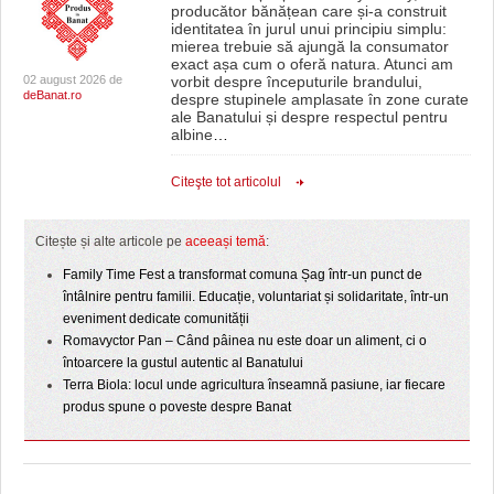
producător bănățean care și-a construit
identitatea în jurul unui principiu simplu:
mierea trebuie să ajungă la consumator
exact așa cum o oferă natura. Atunci am
02 august 2026 de
vorbit despre începuturile brandului,
deBanat.ro
despre stupinele amplasate în zone curate
ale Banatului și despre respectul pentru
albine
…
Citeşte tot articolul
Citește și alte articole pe
aceeași temă
:
Family Time Fest a transformat comuna Șag într-un punct de
întâlnire pentru familii. Educație, voluntariat și solidaritate, într-un
eveniment dedicate comunității
Romavyctor Pan – Când pâinea nu este doar un aliment, ci o
întoarcere la gustul autentic al Banatului
Terra Biola: locul unde agricultura înseamnă pasiune, iar fiecare
produs spune o poveste despre Banat