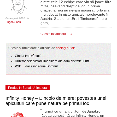
dintre cele 12 echipe care vin să joace fără
miză, neavând drept de joc în prima
divizie, iar noi nu ne-am măsurat forța mai
mult decât în niște amicale nerelevante în
Austria. Stadionul „Eroii Timișoarei” nu e
04 august 2026 de
Eugen Sasu
gata,
…
Citeşte tot articolul
Citeşte şi următoarele articole de
acelaşi autor
:
Cine a tras vântul?
Dureroasele victorii imobiliare ale administrației Fritz
PSD… dacă îngăduie Domnul
Produs în Banat
,
Ultima ora
Infinity Honey – Dincolo de miere: povestea unei
apiculturi care pune natura pe primul loc
În urmă cu un an, cititorii deBanat.ro
făceau cunoștință cu Infinity Honey, un