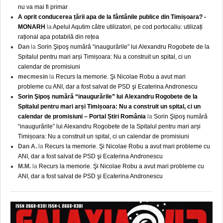
nu va mai fi primar
A oprit conducerea țării apa de la fântânile publice din Timișoara? -
MONARH
la
Apelul Aqutim către utilizatori, pe cod portocaliu: utilizați
rațional apa potabilă din rețea
Dan
la
Sorin Şipoş numără “inaugurările” lui Alexandru Rogobete de la
Spitalul pentru mari arși Timișoara: Nu a construit un spital, ci un
calendar de promisiuni
mecmesin
la
Recurs la memorie. Şi Nicolae Robu a avut mari
probleme cu ANI, dar a fost salvat de PSD şi Ecaterina Andronescu
Sorin Şipoş numără “inaugurările” lui Alexandru Rogobete de la
Spitalul pentru mari arși Timișoara: Nu a construit un spital, ci un
calendar de promisiuni – Portal Știri România
la
Sorin Şipoş numără
“inaugurările” lui Alexandru Rogobete de la Spitalul pentru mari arși
Timișoara: Nu a construit un spital, ci un calendar de promisiuni
Dan A.
la
Recurs la memorie. Şi Nicolae Robu a avut mari probleme cu
ANI, dar a fost salvat de PSD şi Ecaterina Andronescu
M.M.
la
Recurs la memorie. Şi Nicolae Robu a avut mari probleme cu
ANI, dar a fost salvat de PSD şi Ecaterina Andronescu