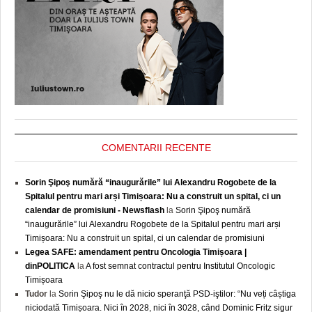
COMENTARII RECENTE
Sorin Şipoş numără “inaugurările” lui Alexandru Rogobete de la
Spitalul pentru mari arși Timișoara: Nu a construit un spital, ci un
calendar de promisiuni - Newsflash
la
Sorin Şipoş numără
“inaugurările” lui Alexandru Rogobete de la Spitalul pentru mari arși
Timișoara: Nu a construit un spital, ci un calendar de promisiuni
Legea SAFE: amendament pentru Oncologia Timișoara |
dinPOLITICA
la
A fost semnat contractul pentru Institutul Oncologic
Timișoara
Tudor
la
Sorin Şipoş nu le dă nicio speranţă PSD-iştilor: “Nu veți câștiga
niciodată Timișoara. Nici în 2028, nici în 3028, când Dominic Fritz sigur