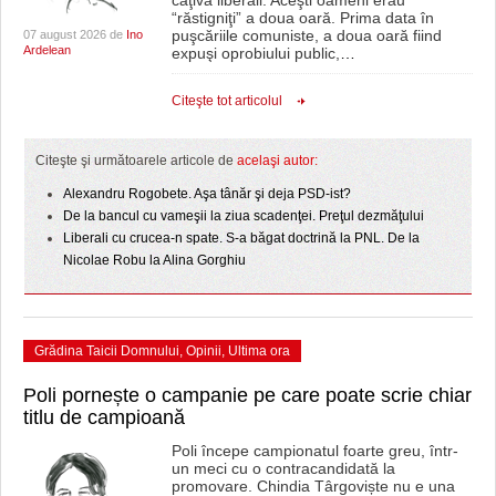
HARTA TIMIŞOAREI
“răstigniţi” a doua oară. Prima data în
puşcăriile comuniste, a doua oară fiind
07 august 2026 de
Ino
Ardelean
expuşi oprobiului public,
…
LICEE, ŞCOLI ŞI GRĂDINIŢE DIN TIMIŞ
PRIMĂRIILE DIN TIMIŞ
Citeşte tot articolul
SFATUL MEDICULUI
Citeşte şi următoarele articole de
acelaşi autor:
SFATURI JURIDICE
Alexandru Rogobete. Aşa tânăr şi deja PSD-ist?
De la bancul cu vameşii la ziua scadenţei. Preţul dezmăţului
Liberali cu crucea-n spate. S-a băgat doctrină la PNL. De la
Nicolae Robu la Alina Gorghiu
Grădina Taicii Domnului
,
Opinii
,
Ultima ora
Poli pornește o campanie pe care poate scrie chiar
titlu de campioană
Poli începe campionatul foarte greu, într-
un meci cu o contracandidată la
promovare. Chindia Târgoviște nu e una