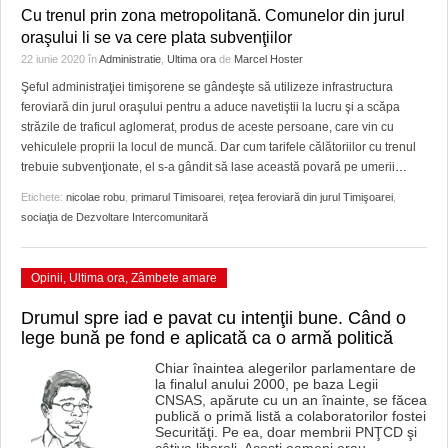
GRĂDINA TAICII DOMNULUI
CRONICĂ DE FILM
ACCIDENTE
Cu trenul prin zona metropolitană. Comunelor din jurul
oraşului li se va cere plata subvenţiilor
ZIARISTU’ DE TERASĂ
UNDE MERGEM
ANUNŢURI
22 iunie 2020
în
Administratie
,
Ultima ora
de
Marcel Hoster
CU OIŞTEA-N KIERKEGAARD
FILME DOCUMENTARE
INFO SI UTILE
Şeful administraţiei timişorene se gândeşte să utilizeze infrastructura
feroviară din jurul oraşului pentru a aduce navetiştii la lucru şi a scăpa
FINANŢĂRI DE LA A LA Z
CLIPURI VIDEO
CULTURA
străzile de traficul aglomerat, produs de aceste persoane, care vin cu
vehiculele proprii la locul de muncă. Dar cum tarifele călătoriilor cu trenul
trebuie subvenţionate, el s-a gândit să lase această povară pe umerii
…
PE SURSE
JOCURI ONLINE
INVATAMANT
Etichete:
nicolae robu
,
primarul Timisoarei
,
reţea feroviară din jurul Timişoarei
,
JUSTITIE
sociaţia de Dezvoltare Intercomunitară
FILME DOCUMENTARE
Opinii
,
Ultima ora
,
Zâmbete amare
CLIPURI VIDEO
Drumul spre iad e pavat cu intenţii bune. Când o
JOCURI ONLINE
lege bună pe fond e aplicată ca o armă politică
Chiar înaintea alegerilor parlamentare de
DIVERSE
la finalul anului 2000, pe baza Legii
CNSAS, apărute cu un an înainte, se făcea
FARMACII DIN TIMIŞOARA
publică o primă listă a colaboratorilor fostei
Securităţi. Pe ea, doar membrii PNŢCD şi
câţiva liberali. Aceşti oameni erau