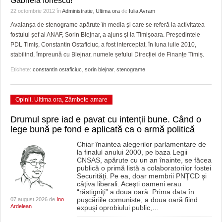
Gabriela Ionescu!
GRĂDINA TAICII DOMNULUI
CRONICĂ DE FILM
ACCIDENTE
22 octombrie 2012
în
Administratie
,
Ultima ora
de
Iulia Avram
ZIARISTU’ DE TERASĂ
UNDE MERGEM
ANUNŢURI
Avalanșa de stenograme apărute în media și care se referă la activitatea
fostului șef al ANAF, Sorin Blejnar, a ajuns și la Timișoara. Președintele
CU OIŞTEA-N KIERKEGAARD
FILME DOCUMENTARE
INFO SI UTILE
PDL Timiș, Constantin Ostaficiuc, a fost interceptat, în luna iulie 2010,
stabilind, împreună cu Blejnar, numele șefului Direcției de Finanțe Timiș.
FINANŢĂRI DE LA A LA Z
CLIPURI VIDEO
CULTURA
Etichete:
constantin ostaficiuc
,
sorin blejnar
,
stenograme
PE SURSE
JOCURI ONLINE
INVATAMANT
Opinii
,
Ultima ora
,
Zâmbete amare
JUSTITIE
Drumul spre iad e pavat cu intenţii bune. Când o
FILME DOCUMENTARE
lege bună pe fond e aplicată ca o armă politică
CLIPURI VIDEO
Chiar înaintea alegerilor parlamentare de
la finalul anului 2000, pe baza Legii
CNSAS, apărute cu un an înainte, se făcea
JOCURI ONLINE
publică o primă listă a colaboratorilor fostei
Securităţi. Pe ea, doar membrii PNŢCD şi
câţiva liberali. Aceşti oameni erau
DIVERSE
“răstigniţi” a doua oară. Prima data în
puşcăriile comuniste, a doua oară fiind
07 august 2026 de
Ino
FARMACII DIN TIMIŞOARA
Ardelean
expuşi oprobiului public,
…