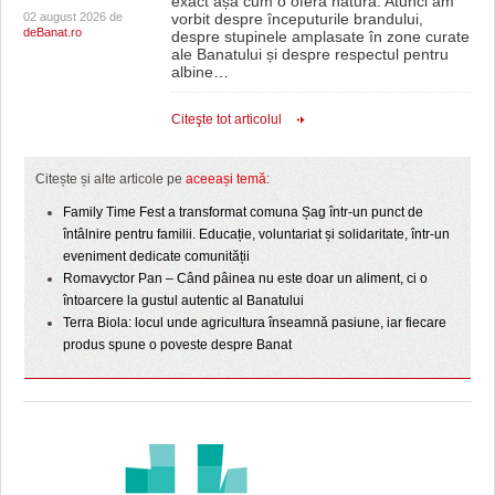
exact așa cum o oferă natura. Atunci am
02 august 2026 de
vorbit despre începuturile brandului,
deBanat.ro
despre stupinele amplasate în zone curate
ale Banatului și despre respectul pentru
albine
…
Citeşte tot articolul
Citește și alte articole pe
aceeași temă
:
Family Time Fest a transformat comuna Șag într-un punct de
întâlnire pentru familii. Educație, voluntariat și solidaritate, într-un
eveniment dedicate comunității
Romavyctor Pan – Când pâinea nu este doar un aliment, ci o
întoarcere la gustul autentic al Banatului
Terra Biola: locul unde agricultura înseamnă pasiune, iar fiecare
produs spune o poveste despre Banat