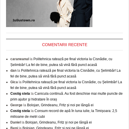
COMENTARII RECENTE
caraneanul
la
Politehnica ratează pe final victoria la Cisnădie, cu
Șelimbăr! La fel de bine, putea să vină fără punct acasă
dan
la
Politehnica ratează pe final victoria la Cisnădie, cu Șelimbăr! La
fel de bine, putea să vină fără punct acasă
Gica
la
Politehnica ratează pe final victoria la Cisnădie, cu Șelimbăr! La
fel de bine, putea să vină fără punct acasă
Costig stela
la
Canicula continuă. Au fost deschise mai multe puncte de
prim ajutor şi hidratare în oraș
George
la
Bolojan, Grindeanu, Fritz și noi pe lângă ei
Costig stela
la
Consum record de apă în luna iulie, la Timișoara: 2,5
milioane de metri cubi
Daniel
la
Bolojan, Grindeanu, Fritz și noi pe lângă ei
Beni
la
Bolojan, Grindeanu, Fritz și noi pe lângă ei