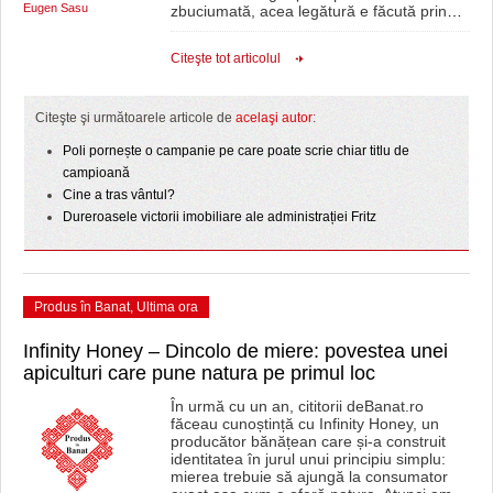
Eugen Sasu
zbuciumată, acea legătură e făcută prin
…
Citeşte tot articolul
Citeşte şi următoarele articole de
acelaşi autor
:
Poli pornește o campanie pe care poate scrie chiar titlu de
campioană
Cine a tras vântul?
Dureroasele victorii imobiliare ale administrației Fritz
Produs în Banat
,
Ultima ora
Infinity Honey – Dincolo de miere: povestea unei
apiculturi care pune natura pe primul loc
În urmă cu un an, cititorii deBanat.ro
făceau cunoștință cu Infinity Honey, un
producător bănățean care și-a construit
identitatea în jurul unui principiu simplu:
mierea trebuie să ajungă la consumator