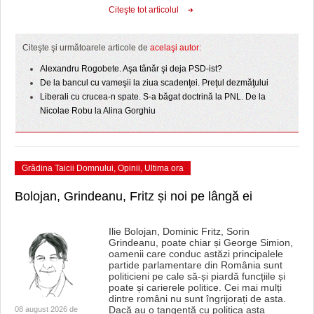
HARTA TIMIŞOAREI
Citeşte tot articolul
LICEE, ŞCOLI ŞI GRĂDINIŢE DIN TIMIŞ
Citeşte şi următoarele articole de
acelaşi autor:
PRIMĂRIILE DIN TIMIŞ
Alexandru Rogobete. Aşa tânăr şi deja PSD-ist?
De la bancul cu vameşii la ziua scadenţei. Preţul dezmăţului
SFATUL MEDICULUI
Liberali cu crucea-n spate. S-a băgat doctrină la PNL. De la
Nicolae Robu la Alina Gorghiu
SFATURI JURIDICE
Grădina Taicii Domnului
,
Opinii
,
Ultima ora
Bolojan, Grindeanu, Fritz și noi pe lângă ei
Ilie Bolojan, Dominic Fritz, Sorin
Grindeanu, poate chiar și George Simion,
oamenii care conduc astăzi principalele
partide parlamentare din România sunt
politicieni pe cale să-și piardă funcțiile și
poate și carierele politice. Cei mai mulți
dintre români nu sunt îngrijorați de asta.
Dacă au o tangență cu politica asta
08 august 2026 de