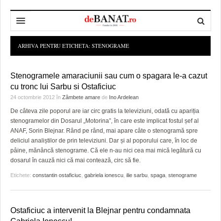
HOME
ARHIVA PENTRU ETICHETA:
STENOGRAME
ADMINISTRAȚIE
DESPRE NOI
Stenogramele amaraciunii sau cum o spagara le-a cazut
POLITICĂ
REDACȚIA DEBANAT
PRIMĂRIA TIMIŞOARA
cu tronc lui Sarbu si Ostaficiuc
24 octombrie 2012
în
Zâmbete amare
de
Ino Ardelean
SPORT
POLITICA DE COOKIES
CONSILIUL JUDEŢEAN TIMIŞ
POLITICA
De câteva zile poporul are iar circ gratis la televiziuni, odată cu apariția
stenogramelor din Dosarul „Motorina”, în care este implicat fostul șef al
OPINII
POLITICA DE CONFIDENȚIALITATE
PREFECTURA TIMIŞ
POLI TIMISOARA
ANAF, Sorin Blejnar. Rând pe rând, mai apare câte o stenogramă spre
deliciul analiștilor de prin televiziuni. Dar și al poporului care, în loc de
TIMP LIBER ȘI CULTURĂ
FOTBAL JUDETEAN
DOSARELE DEBANAT
pâine, mănâncă stenograme. Că ele n-au nici cea mai mică legătură cu
dosarul în cauză nici că mai contează, circ să fie.
ECONOMIC
ALTE SPORTURI
ETICA LUCIDITĂȚII ASISTATE
TIMP LIBER
Etichete:
constantin ostaficiuc
,
gabriela ionescu
,
ilie sarbu
,
spaga
,
stenograme
SĂNĂTATE
JURNAL DE CAMPANIE
ULTRAMARIN VA RECOMANDA
AFACERI
MAI MULTE
ZÂMBETE AMARE
CULTURA
Ostaficiuc a intervenit la Blejnar pentru condamnata