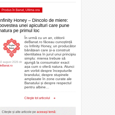
Produs în Banat
,
Ultima ora
Infinity Honey – Dincolo de miere:
povestea unei apiculturi care pune
natura pe primul loc
În urmă cu un an, cititorii
deBanat.ro făceau cunoștință
cu Infinity Honey, un producător
bănățean care și-a construit
identitatea în jurul unui principiu
simplu: mierea trebuie să
02 august 2026 de
ajungă la consumator exact
deBanat.ro
așa cum o oferă natura. Atunci
am vorbit despre începuturile
brandului, despre stupinele
amplasate în zone curate ale
Banatului și despre respectul
pentru albine
…
Citeşte tot articolul
Citește și alte articole pe
aceeași temă
: