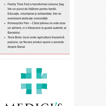
Family Time Fest a transformat comuna Șag
într-un punct de întâlnire pentru familii.
Educație, voluntariat și solidaritate, într-un
eveniment dedicate comunității
Romavyctor Pan – Când pâinea nu este doar
un aliment, ci o întoarcere la gustul autentic al
Banatului
Terra Biola: locul unde agricultura înseamnă
pasiune, iar fiecare produs spune o poveste
despre Banat