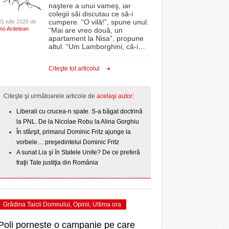
CLIPURI VIDEO
naştere a unui vameş, iar
- acum 1 zi
- 1
Sărbătoarea continuă! Zeci de mii de oameni
proiectelor derulate de instituție din fonduri
omovare
colegii săi discutau ce să-i
- 11 December 2025
au celebrat a treia seară la rând Ziua Timișoarei
JOCURI ONLINE
europene/FOTO
cumpere. “O vilă!”, spune unul.
31 iulie 2026 de
amentul cu o victorie
Ino Ardelean
- acum 2 zile
“Mai are vreo două, un
DIVERSE
apartament la Nisa”, propune
- 25 July 2026
ANAF oferă persoanelor fizice posibilitatea să
dicat
odus
altul. “Um Lamborghini, că-i
…
Iniţiativă inedită pentru Zilele Orașului
beneficieze de Declarația Unică 212
FARMACII DIN
învins o echipă de
- 25 November 2025
Sânnicolau: ziua de vineri va fi dedicată special
precompletată
TIMIŞOARA
Citeşte tot articolul
uly 2026
- 2 August 2026
talentelor locale
HARTA TIMIŞOAREI
Romanian Business Leaders lansează RBL
View all
- 19 November
Banat, prima filială din vestul țării
NL
LICEE, ŞCOLI ŞI
Citeşte şi următoarele articole de
acelaşi autor:
2025
e la
GRĂDINIŢE DIN TIMIŞ
July
Liberali cu crucea-n spate. S-a băgat doctrină
View all
PRIMĂRIILE DIN TIMIŞ
la PNL. De la Nicolae Robu la Alina Gorghiu
În sfârşit, primarul Dominic Fritz ajunge la
SFATUL MEDICULUI
vorbele… preşedintelui Dominic Fritz
SFATURI JURIDICE
A sunat Lia şi în Statele Unite? De ce preferă
fraţii Tate justiţia din România
Grădina Taicii Domnului
,
Opinii
,
Ultima ora
Poli pornește o campanie pe care