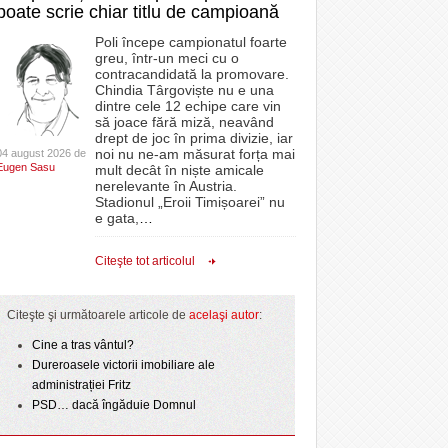
poate scrie chiar titlu de campioană
Poli începe campionatul foarte
greu, într-un meci cu o
contracandidată la promovare.
Chindia Târgoviște nu e una
dintre cele 12 echipe care vin
să joace fără miză, neavând
drept de joc în prima divizie, iar
noi nu ne-am măsurat forța mai
04 august 2026 de
Eugen Sasu
mult decât în niște amicale
nerelevante în Austria.
Stadionul „Eroii Timișoarei” nu
e gata,
…
Citeşte tot articolul
Citeşte şi următoarele articole de
acelaşi autor
:
Cine a tras vântul?
Dureroasele victorii imobiliare ale
administrației Fritz
PSD… dacă îngăduie Domnul