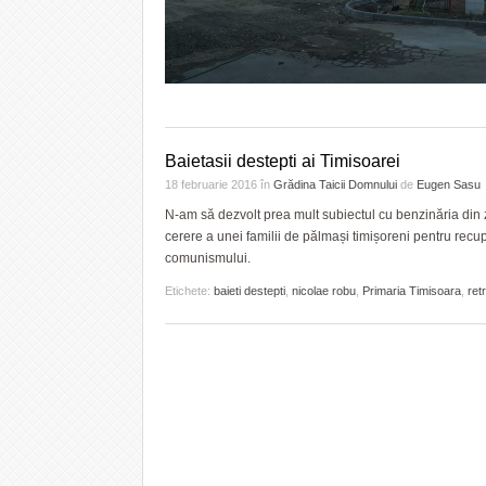
Baietasii destepti ai Timisoarei
18 februarie 2016
în
Grădina Taicii Domnului
de
Eugen Sasu
N-am să dezvolt prea mult subiectul cu benzinăria din
cerere a unei familii de pălmași timișoreni pentru rec
comunismului.
Etichete:
baieti destepti
,
nicolae robu
,
Primaria Timisoara
,
ret