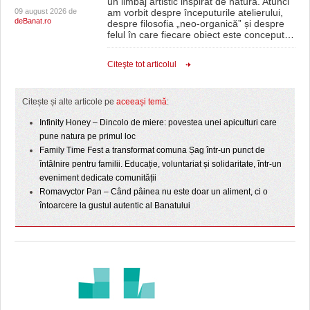
un limbaj artistic inspirat de natură. Atunci
09 august 2026 de
am vorbit despre începuturile atelierului,
deBanat.ro
despre filosofia „neo-organică” și despre
felul în care fiecare obiect este conceput
…
Citeşte tot articolul
Citește și alte articole pe
aceeași temă
:
Infinity Honey – Dincolo de miere: povestea unei apiculturi care
pune natura pe primul loc
Family Time Fest a transformat comuna Șag într-un punct de
întâlnire pentru familii. Educație, voluntariat și solidaritate, într-un
eveniment dedicate comunității
Romavyctor Pan – Când pâinea nu este doar un aliment, ci o
întoarcere la gustul autentic al Banatului