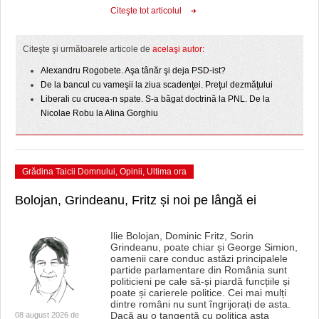
HARTA TIMIŞOAREI
Citeşte tot articolul
LICEE, ŞCOLI ŞI GRĂDINIŢE DIN TIMIŞ
Citeşte şi următoarele articole de
acelaşi autor:
PRIMĂRIILE DIN TIMIŞ
Alexandru Rogobete. Aşa tânăr şi deja PSD-ist?
De la bancul cu vameşii la ziua scadenţei. Preţul dezmăţului
SFATUL MEDICULUI
Liberali cu crucea-n spate. S-a băgat doctrină la PNL. De la
Nicolae Robu la Alina Gorghiu
SFATURI JURIDICE
Grădina Taicii Domnului
,
Opinii
,
Ultima ora
Bolojan, Grindeanu, Fritz și noi pe lângă ei
Ilie Bolojan, Dominic Fritz, Sorin
Grindeanu, poate chiar și George Simion,
oamenii care conduc astăzi principalele
partide parlamentare din România sunt
politicieni pe cale să-și piardă funcțiile și
poate și carierele politice. Cei mai mulți
dintre români nu sunt îngrijorați de asta.
Dacă au o tangență cu politica asta
08 august 2026 de