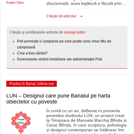
Eugen Sasu
zbuciumată, acea legătură e făcută prin
…
Citeşte tot articolul
Citeşte şi următoarele articole de
acelaşi autor
:
Poli pornește o campanie pe care poate scrie chiar titlu de
campioană
Cine a tras vântul?
Dureroasele victorii imobiliare ale administrației Fritz
Produs în Banat
,
Ultima ora
LUN – Designul care pune Banatul pe harta
obiectelor cu poveste
În urmă cu un an, deBanat.ro prezenta
povestea studioului LUN, un proiect creat
la Timișoara de Manuela Marchiș Blînda și
Cezar Blînda, în care sculptura, psihologia
și designul contemporan se întâlnesc într-