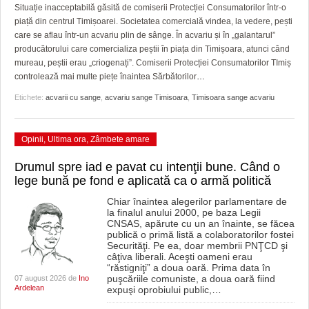
GRĂDINA TAICII DOMNULUI
CRONICĂ DE FILM
ACCIDENTE
Situație inacceptabilă găsită de comiserii Protecției Consumatorilor într-o
piață din centrul Timișoarei. Societatea comercială vindea, la vedere, pești
ZIARISTU’ DE TERASĂ
UNDE MERGEM
ANUNŢURI
care se aflau într-un acvariu plin de sânge. În acvariu și în „galantarul”
producătorului care comercializa peștii în piața din Timișoara, atunci când
CU OIŞTEA-N KIERKEGAARD
FILME DOCUMENTARE
INFO SI UTILE
mureau, peștii erau „criogenați”. Comiserii Protecției Consumatorilor TImiș
controlează mai multe piețe înaintea Sărbătorilor
…
FINANŢĂRI DE LA A LA Z
CLIPURI VIDEO
CULTURA
Etichete:
acvarii cu sange
,
acvariu sange Timisoara
,
Timisoara sange acvariu
PE SURSE
JOCURI ONLINE
INVATAMANT
Opinii
,
Ultima ora
,
Zâmbete amare
JUSTITIE
Drumul spre iad e pavat cu intenţii bune. Când o
FILME DOCUMENTARE
lege bună pe fond e aplicată ca o armă politică
CLIPURI VIDEO
Chiar înaintea alegerilor parlamentare de
la finalul anului 2000, pe baza Legii
CNSAS, apărute cu un an înainte, se făcea
JOCURI ONLINE
publică o primă listă a colaboratorilor fostei
Securităţi. Pe ea, doar membrii PNŢCD şi
câţiva liberali. Aceşti oameni erau
DIVERSE
“răstigniţi” a doua oară. Prima data în
puşcăriile comuniste, a doua oară fiind
07 august 2026 de
Ino
FARMACII DIN TIMIŞOARA
Ardelean
expuşi oprobiului public,
…