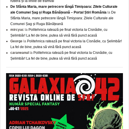
rutieră și la liniile de tramvai
De Sfânta Maria, mare petrecere lângă Timişoara: Zilele Culturale
ale Comunei Șag și Ruga Bănățeană – Portal Știri România
la
De
Sfânta Maria, mare petrecere lângă Timişoara: Zilele Culturale ale
Comunei Șag și Ruga Bănățeană
mircyuc
la
Politehnica ratează pe final victoria la Cisnădie, cu
Șelimbăr! La fel de bine, putea să vină fără punct acasă
George
la
Politehnica ratează pe final victoria la Cisnădie, cu Șelimbăr!
La fel de bine, putea să vină fără punct acasă
caraneanul
la
Politehnica ratează pe final victoria la Cisnădie, cu
Șelimbăr! La fel de bine, putea să vină fără punct acasă