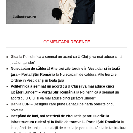
COMENTARII RECENTE
Gica
la
Politehnica a semnat un acord cu U Cluj și va mai aduce cinci
jucători „under”
Nu scăpăm de căldură! Alte trei zile tordine în Vest, dar și în toată
țara – Portal Știri România
la
Nu scăpăm de căldură! Alte trei zile
tordine în Vest, dar și în toată țara
Politehnica a semnat un acord cu U Cluj și va mai aduce cinci
jucători „under” – Portal Știri România
la
Politehnica a semnat un
acord cu U Cluj și va mai aduce cinci jucători „under”
Dan
la
LUN – Designul care pune Banatul pe harta obiectelor cu
poveste
Începând de luni, noi restricții de circulație pentru lucrări la
infrastructura rutieră și la liniile de tramvai – Portal Știri România
la
Începând de luni, noi restricții de circulație pentru lucrări la infrastructura