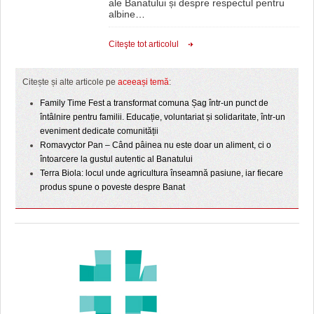
ale Banatului și despre respectul pentru
albine
…
Citeşte tot articolul
Citește și alte articole pe
aceeași temă
:
Family Time Fest a transformat comuna Șag într-un punct de
întâlnire pentru familii. Educație, voluntariat și solidaritate, într-un
eveniment dedicate comunității
Romavyctor Pan – Când pâinea nu este doar un aliment, ci o
întoarcere la gustul autentic al Banatului
Terra Biola: locul unde agricultura înseamnă pasiune, iar fiecare
produs spune o poveste despre Banat