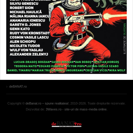
deBANAT.ro
Copyright ©
deBanat.ro – spune realitatea!
, 2010-2026. Toate drepturile rezervate.
Dezvoltat de:
3Waves.ro - site-uri de mass-media online.