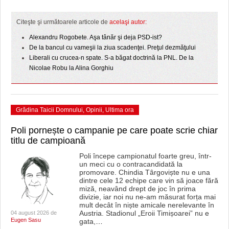
HARTA TIMIŞOAREI
Citeşte şi următoarele articole de
acelaşi autor:
LICEE, ŞCOLI ŞI GRĂDINIŢE DIN TIMIŞ
Alexandru Rogobete. Aşa tânăr şi deja PSD-ist?
PRIMĂRIILE DIN TIMIŞ
De la bancul cu vameşii la ziua scadenţei. Preţul dezmăţului
Liberali cu crucea-n spate. S-a băgat doctrină la PNL. De la
SFATUL MEDICULUI
Nicolae Robu la Alina Gorghiu
SFATURI JURIDICE
Grădina Taicii Domnului
,
Opinii
,
Ultima ora
Poli pornește o campanie pe care poate scrie chiar
titlu de campioană
Poli începe campionatul foarte greu, într-
un meci cu o contracandidată la
promovare. Chindia Târgoviște nu e una
dintre cele 12 echipe care vin să joace fără
miză, neavând drept de joc în prima
divizie, iar noi nu ne-am măsurat forța mai
mult decât în niște amicale nerelevante în
Austria. Stadionul „Eroii Timișoarei” nu e
04 august 2026 de
Eugen Sasu
gata,
…