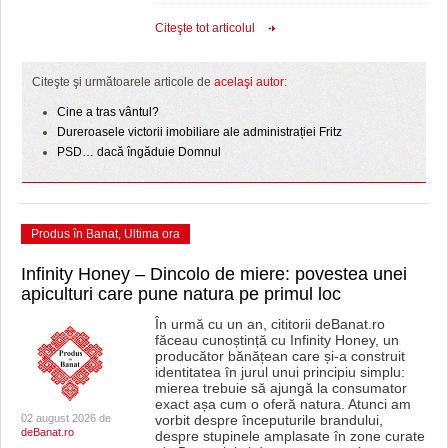
Citeşte tot articolul
Citeşte şi următoarele articole de
acelaşi autor
:
Cine a tras vântul?
Dureroasele victorii imobiliare ale administrației Fritz
PSD… dacă îngăduie Domnul
Produs în Banat
,
Ultima ora
Infinity Honey – Dincolo de miere: povestea unei
apiculturi care pune natura pe primul loc
În urmă cu un an, cititorii deBanat.ro
făceau cunoștință cu Infinity Honey, un
producător bănățean care și-a construit
identitatea în jurul unui principiu simplu:
mierea trebuie să ajungă la consumator
exact așa cum o oferă natura. Atunci am
02 august 2026 de
vorbit despre începuturile brandului,
deBanat.ro
despre stupinele amplasate în zone curate