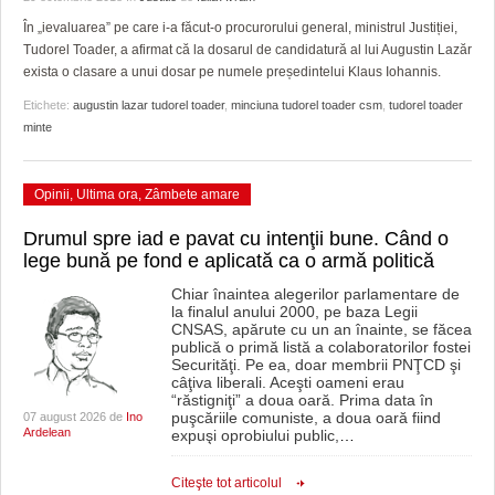
GRĂDINA TAICII DOMNULUI
CRONICĂ DE FILM
ACCIDENTE
În „ievaluarea” pe care i-a făcut-o procurorului general, ministrul Justiției,
ZIARISTU’ DE TERASĂ
UNDE MERGEM
ANUNŢURI
Tudorel Toader, a afirmat că la dosarul de candidatură al lui Augustin Lazăr
exista o clasare a unui dosar pe numele președintelui Klaus Iohannis.
CU OIŞTEA-N KIERKEGAARD
FILME DOCUMENTARE
INFO SI UTILE
Etichete:
augustin lazar tudorel toader
,
minciuna tudorel toader csm
,
tudorel toader
minte
FINANŢĂRI DE LA A LA Z
CLIPURI VIDEO
CULTURA
PE SURSE
JOCURI ONLINE
INVATAMANT
Opinii
,
Ultima ora
,
Zâmbete amare
JUSTITIE
Drumul spre iad e pavat cu intenţii bune. Când o
lege bună pe fond e aplicată ca o armă politică
FILME DOCUMENTARE
Chiar înaintea alegerilor parlamentare de
la finalul anului 2000, pe baza Legii
CLIPURI VIDEO
CNSAS, apărute cu un an înainte, se făcea
publică o primă listă a colaboratorilor fostei
Securităţi. Pe ea, doar membrii PNŢCD şi
JOCURI ONLINE
câţiva liberali. Aceşti oameni erau
“răstigniţi” a doua oară. Prima data în
DIVERSE
puşcăriile comuniste, a doua oară fiind
07 august 2026 de
Ino
Ardelean
expuşi oprobiului public,
…
FARMACII DIN TIMIŞOARA
Citeşte tot articolul