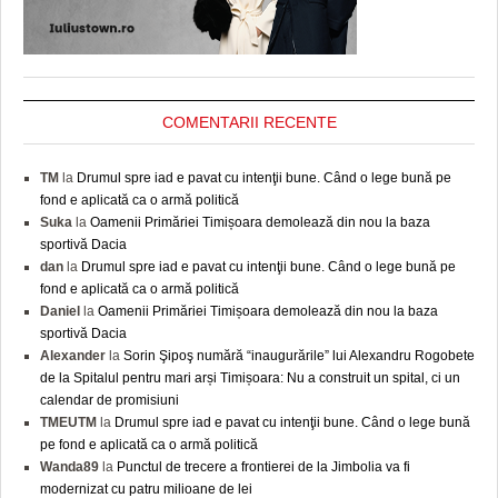
COMENTARII RECENTE
TM
la
Drumul spre iad e pavat cu intenţii bune. Când o lege bună pe
fond e aplicată ca o armă politică
Suka
la
Oamenii Primăriei Timișoara demolează din nou la baza
sportivă Dacia
dan
la
Drumul spre iad e pavat cu intenţii bune. Când o lege bună pe
fond e aplicată ca o armă politică
Daniel
la
Oamenii Primăriei Timișoara demolează din nou la baza
sportivă Dacia
Alexander
la
Sorin Şipoş numără “inaugurările” lui Alexandru Rogobete
de la Spitalul pentru mari arși Timișoara: Nu a construit un spital, ci un
calendar de promisiuni
TMEUTM
la
Drumul spre iad e pavat cu intenţii bune. Când o lege bună
pe fond e aplicată ca o armă politică
Wanda89
la
Punctul de trecere a frontierei de la Jimbolia va fi
modernizat cu patru milioane de lei