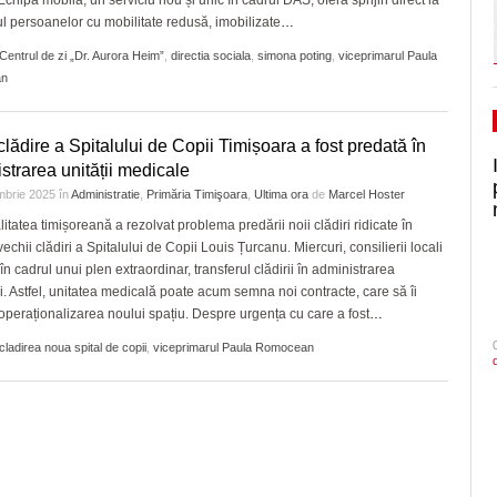
Echipa mobilă, un serviciu nou și unic în cadrul DAS, oferă sprijin direct la
ul persoanelor cu mobilitate redusă, imobilizate
…
Centrul de zi „Dr. Aurora Heim”
,
directia sociala
,
simona poting
,
viceprimarul Paula
an
lădire a Spitalului de Copii Timișoara a fost predată în
strarea unității medicale
mbrie 2025
în
Administratie
,
Primăria Timişoara
,
Ultima ora
de
Marcel Hoster
itatea timișoreană a rezolvat problema predării noii clădiri ridicate în
echii clădiri a Spitalului de Copii Louis Țurcanu. Miercuri, consilierii locali
în cadrul unui plen extraordinar, transferul clădirii în administrarea
ui. Astfel, unitatea medicală poate acum semna noi contracte, care să îi
operaționalizarea noului spațiu. Despre urgența cu care a fost
…
cladirea noua spital de copii
,
viceprimarul Paula Romocean