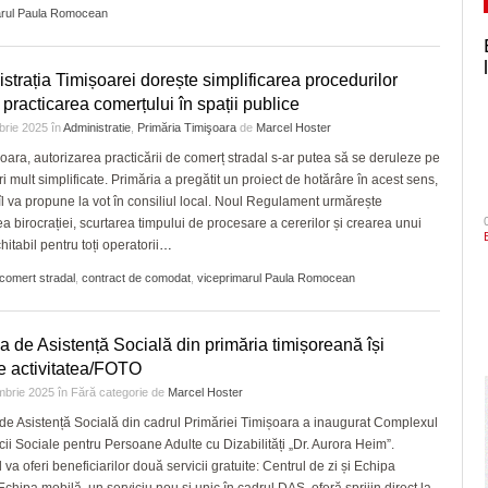
arul Paula Romocean
strația Timișoarei dorește simplificarea procedurilor
 practicarea comerțului în spații publice
brie 2025
în
Administratie
,
Primăria Timişoara
de
Marcel Hoster
oara, autorizarea practicării de comerț stradal s-ar putea să se deruleze pe
i mult simplificate. Primăria a pregătit un proiect de hotărâre în acest sens,
îl va propune la vot în consiliul local. Noul Regulament urmărește
a birocrației, scurtarea timpului de procesare a cererilor și crearea unui
itabil pentru toți operatorii
…
comert stradal
,
contract de comodat
,
viceprimarul Paula Romocean
ia de Asistență Socială din primăria timișoreană își
e activitatea/FOTO
mbrie 2025
în
Fără categorie
de
Marcel Hoster
 de Asistență Socială din cadrul Primăriei Timișoara a inaugurat Complexul
cii Sociale pentru Persoane Adulte cu Dizabilități „Dr. Aurora Heim”.
 va oferi beneficiarilor două servicii gratuite: Centrul de zi și Echipa