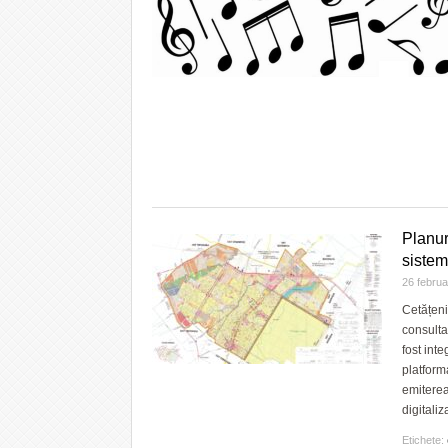
Planur
sistem
26 febru
Cetățeni
consulta
fost inte
platform
emiterea
digitaliz
Etichete: