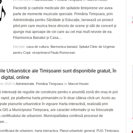
- 4 August 2026
- 6 August 2026
Semne bune sezonul are! 
arhitectural din oraș
şi Ecaterina Andronescu
CLIPURI VIDEO
Pacienții și cadrele medicale din spitalele timișorene vor avea
ZIARISTU’ DE
Chindia mult mai clar decâ
parte de momente muzicale speciale. Primăria Timișoara, prin
TERASĂ
JOCURI ONLINE
Sorin Şipoş nu le dă nicio speranţă PSD-işti
Timișoara are de luni șase noi cetățeni de
August 2026
Administrația pentru Sănătate și Educație, lansează un proiect
- 3 August 2026
“Nu veți câștiga niciodată Timișoara. Nici în
onoare/FOTO
CU OIŞTEA-N
pilot prin care muzica trece dincolo de scene și săli de concert și
2028, nici în 3028, când Dominic Fritz sigu
Politehnica Timișoara înc
KIERKEGAARD
View all
ajunge mai aproape de cei care au cel mai mult nevoie de ea.
- 5 August 2026
va mai fi primar
deplasare. Când sunt pro
Filarmonica Banatul și Casa
…
FINANŢĂRI DE LA A
- 4 August 
pentru play-off
LA Z
În ultimii trei ani niciun primar aflat în confli
Etichete:
casa de cultura
,
filarmonica banatul
,
Spitalul Clinic de Urgenta
View all
interese nu şi-a pierdut mandatul. Avocatul
pentru Copii
,
viceprimarul Paula Romocean
PE SURSE
Neacşu ia apărarea prefectului de Timiş în
- 5 August 2026
cazul Dominic Fritz
ile Urbanistice ale Timișoarei sunt disponibile gratuit, în
View all
 digital, online
arie 2026
în
Administratie
,
Primăria Timişoara
de
Marcel Hoster
i interesați de regulile de construire pentru o anumită zonă din oraș le pot
 rapid, pe platforma harta.primariatm.ro în doar câteva click-uri. Acolo au
grate planurile urbanistice în vigoare Harta interactivă, realizată prin
a GIS a Municipiului Timișoara, are caracter informativ și nu înlocuiește
 certificatului de urbanism. Municipalitatea continuă procesul de
are
…
certificatul de urbanism
,
harta interactiva
,
Planul urbanistic general
,
PUG Timisoara
,