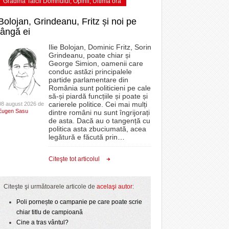
Grădina Taicii Domnului
,
Opinii
,
Ultima ora
Bolojan, Grindeanu, Fritz și noi pe
lângă ei
Ilie Bolojan, Dominic Fritz, Sorin
Grindeanu, poate chiar și
George Simion, oamenii care
conduc astăzi principalele
partide parlamentare din
România sunt politicieni pe cale
să-și piardă funcțiile și poate și
carierele politice. Cei mai mulți
08 august 2026 de
Eugen Sasu
dintre români nu sunt îngrijorați
de asta. Dacă au o tangență cu
politica asta zbuciumată, acea
legătură e făcută prin
…
Citeşte tot articolul
Citeşte şi următoarele articole de
acelaşi autor
:
Poli pornește o campanie pe care poate scrie
chiar titlu de campioană
Cine a tras vântul?