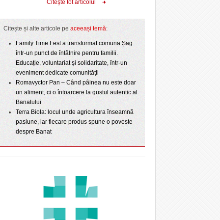
Citeşte tot articolul
Citește și alte articole pe
aceeași temă
:
Family Time Fest a transformat comuna Șag
într-un punct de întâlnire pentru familii.
Educație, voluntariat și solidaritate, într-un
eveniment dedicate comunității
Romavyctor Pan – Când pâinea nu este doar
un aliment, ci o întoarcere la gustul autentic al
Banatului
Terra Biola: locul unde agricultura înseamnă
pasiune, iar fiecare produs spune o poveste
despre Banat