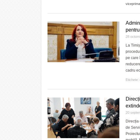
viceprim
Admini
pentru
28 octom
La Timiș
procedur
pe care 
reducere
cadru ech
Etichete:
Direcț
extind
20 septe
Direcția
de Servi
Proiectul