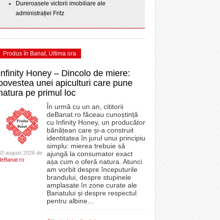
Dureroasele victorii imobiliare ale
administrației Fritz
Produs în Banat
,
Ultima ora
Infinity Honey – Dincolo de miere:
povestea unei apiculturi care pune
natura pe primul loc
În urmă cu un an, cititorii
deBanat.ro făceau cunoștință
cu Infinity Honey, un producător
bănățean care și-a construit
identitatea în jurul unui principiu
simplu: mierea trebuie să
02 august 2026 de
ajungă la consumator exact
deBanat.ro
așa cum o oferă natura. Atunci
am vorbit despre începuturile
brandului, despre stupinele
amplasate în zone curate ale
Banatului și despre respectul
pentru albine
…