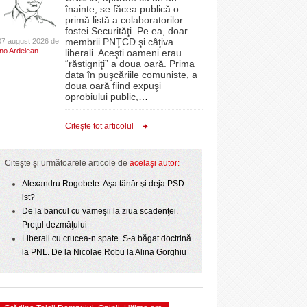
CLIPURI VIDEO
înainte, se făcea publică o
Politehnica bate
oră, a venit „ploaia”. Apa a fost asigurată de
proiectelor derulate de instituție din fonduri
primă listă a colaboratorilor
- 4
- 6 August 2026
- 11 December 2025
t o arată scorul
pompierii voluntari
JOCURI ONLINE
europene/FOTO
fostei Securităţi. Pe ea, doar
lor:
membrii PNŢCD şi câţiva
07 august 2026 de
DIVERSE
Ino Ardelean
Filmul „Ultimul ingredient”, o poveste a
liberali. Aceşti oameni erau
ANAF oferă persoanelor fizice posibilitatea să
“răstigniţi” a doua oară. Prima
r nu
Banatului în competiția internațională Food Film
epe Superliga în
beneficieze de Declarația Unică 212
FARMACII DIN
data în puşcăriile comuniste, a
- 5 August 2026
- 25 November 2025
gramate derby-urile
Menu/VIDEO
precompletată
TIMIŞOARA
doua oară fiind expuşi
2026
oprobiului public,
…
View all
HARTA TIMIŞOAREI
ct de
Romanian Business Leaders lansează RBL
 Toni
- 19 November
Banat, prima filială din vestul țării
LICEE, ŞCOLI ŞI
Citeşte tot articolul
2025
GRĂDINIŢE DIN TIMIŞ
View all
PRIMĂRIILE DIN TIMIŞ
Citeşte şi următoarele articole de
acelaşi autor:
SFATUL MEDICULUI
Alexandru Rogobete. Aşa tânăr şi deja PSD-
ist?
SFATURI JURIDICE
De la bancul cu vameşii la ziua scadenţei.
Preţul dezmăţului
Liberali cu crucea-n spate. S-a băgat doctrină
la PNL. De la Nicolae Robu la Alina Gorghiu