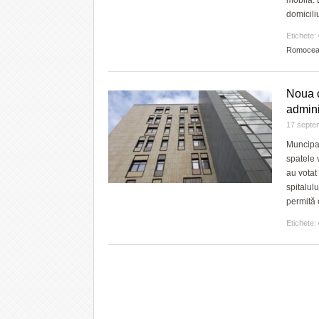
mobilă. 
domicili
Etichete:
Romoce
Noua c
admini
17 septe
Muncipal
spatele v
au votat 
spitalul
permită 
Etichete: