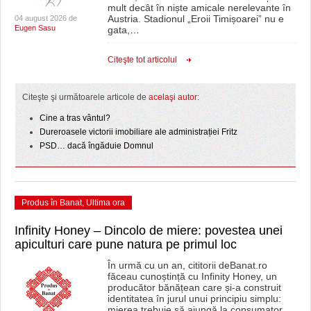
mult decât în niște amicale nerelevante în
Austria. Stadionul „Eroii Timișoarei” nu e
04 august 2026 de
Eugen Sasu
gata,
…
Citeşte tot articolul
Citeşte şi următoarele articole de
acelaşi autor
:
Cine a tras vântul?
Dureroasele victorii imobiliare ale administrației Fritz
PSD… dacă îngăduie Domnul
Produs în Banat
,
Ultima ora
Infinity Honey – Dincolo de miere: povestea unei
apiculturi care pune natura pe primul loc
În urmă cu un an, cititorii deBanat.ro
făceau cunoștință cu Infinity Honey, un
producător bănățean care și-a construit
identitatea în jurul unui principiu simplu:
mierea trebuie să ajungă la consumator