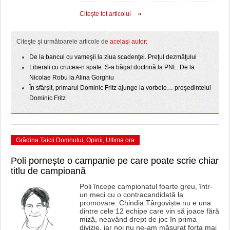
HARTA TIMIŞOAREI
Citeşte tot articolul
LICEE, ŞCOLI ŞI GRĂDINIŢE DIN TIMIŞ
Citeşte şi următoarele articole de
acelaşi autor:
PRIMĂRIILE DIN TIMIŞ
De la bancul cu vameşii la ziua scadenţei. Preţul dezmăţului
SFATUL MEDICULUI
Liberali cu crucea-n spate. S-a băgat doctrină la PNL. De la
Nicolae Robu la Alina Gorghiu
SFATURI JURIDICE
În sfârşit, primarul Dominic Fritz ajunge la vorbele… preşedintelui
Dominic Fritz
Grădina Taicii Domnului
,
Opinii
,
Ultima ora
Poli pornește o campanie pe care poate scrie chiar
titlu de campioană
Poli începe campionatul foarte greu, într-
un meci cu o contracandidată la
promovare. Chindia Târgoviște nu e una
dintre cele 12 echipe care vin să joace fără
miză, neavând drept de joc în prima
divizie, iar noi nu ne-am măsurat forța mai