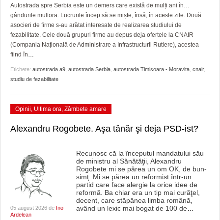
GRĂDINA TAICII DOMNULUI
CRONICĂ DE FILM
ACCIDENTE
Autostrada spre Serbia este un demers care există de mulți ani în…
gândurile multora. Lucrurile încep să se miște, însă, în aceste zile. Două
ZIARISTU’ DE TERASĂ
UNDE MERGEM
ANUNŢURI
asocieri de firme s-au arătat interesate de realizarea studiului de
fezabilitate. Cele două grupuri firme au depus deja ofertele la CNAIR
CU OIŞTEA-N KIERKEGAARD
FILME DOCUMENTARE
INFO SI UTILE
(Compania Națională de Administrare a Infrastructurii Rutiere), acestea
fiind în
…
FINANŢĂRI DE LA A LA Z
CLIPURI VIDEO
CULTURA
Etichete:
autostrada a9
,
autostrada Serbia
,
autostrada Timisoara - Moravita
,
cnair
,
studiu de fezabilitate
PE SURSE
JOCURI ONLINE
INVATAMANT
JUSTITIE
Opinii
,
Ultima ora
,
Zâmbete amare
FILME DOCUMENTARE
Alexandru Rogobete. Aşa tânăr şi deja PSD-ist?
CLIPURI VIDEO
Recunosc că la începutul mandatului său
de ministru al Sănătăţii, Alexandru
JOCURI ONLINE
Rogobete mi se părea un om OK, de bun-
simţ. Mi se părea un reformist într-un
DIVERSE
partid care face alergie la orice idee de
reformă. Ba chiar era un tip mai curăţel,
decent, care stăpânea limba română,
FARMACII DIN TIMIŞOARA
având un lexic mai bogat de 100 de
…
05 august 2026 de
Ino
Ardelean