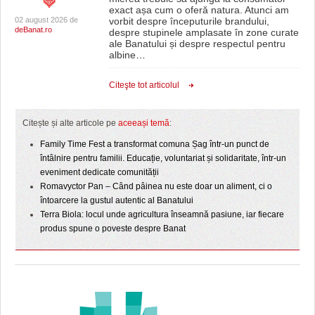
exact așa cum o oferă natura. Atunci am
02 august 2026 de
vorbit despre începuturile brandului,
deBanat.ro
despre stupinele amplasate în zone curate
ale Banatului și despre respectul pentru
albine
…
Citeşte tot articolul
Citește și alte articole pe
aceeași temă
:
Family Time Fest a transformat comuna Șag într-un punct de
întâlnire pentru familii. Educație, voluntariat și solidaritate, într-un
eveniment dedicate comunității
Romavyctor Pan – Când pâinea nu este doar un aliment, ci o
întoarcere la gustul autentic al Banatului
Terra Biola: locul unde agricultura înseamnă pasiune, iar fiecare
produs spune o poveste despre Banat