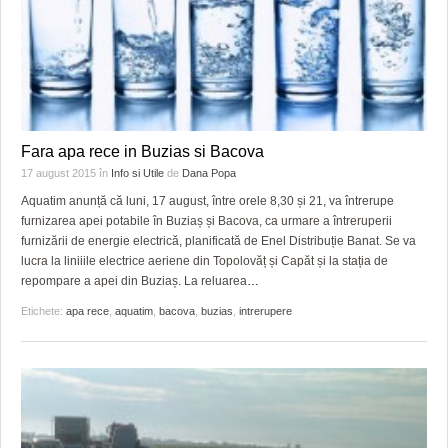
Fara apa rece in Buzias si Bacova
17 august 2015
în
Info si Utile
de
Dana Popa
Aquatim anunță că luni, 17 august, între orele 8,30 și 21, va întrerupe
furnizarea apei potabile în Buziaș și Bacova, ca urmare a întreruperii
furnizării de energie electrică, planificată de Enel Distribuție Banat. Se va
lucra la liniiile electrice aeriene din Topolovăț și Capăt și la stația de
repompare a apei din Buziaș. La reluarea
…
Etichete:
apa rece
,
aquatim
,
bacova
,
buzias
,
intrerupere