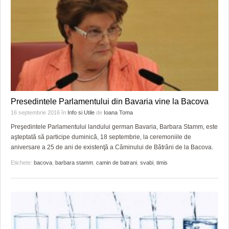
Presedintele Parlamentului din Bavaria vine la Bacova
16 septembrie 2016
în
Info si Utile
de
Ioana Toma
Preşedintele Parlamentului landului german Bavaria, Barbara Stamm, este
aşteptată să participe duminică, 18 septembrie, la ceremoniile de
aniversare a 25 de ani de existenţă a Căminului de Bătrâni de la Bacova.
Etichete:
bacova
,
barbara stamm
,
camin de batrani
,
svabi
,
timis