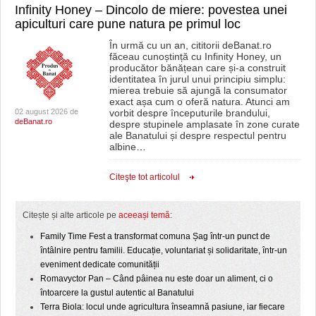
Infinity Honey – Dincolo de miere: povestea unei
apiculturi care pune natura pe primul loc
În urmă cu un an, cititorii deBanat.ro
făceau cunoștință cu Infinity Honey, un
producător bănățean care și-a construit
identitatea în jurul unui principiu simplu:
mierea trebuie să ajungă la consumator
exact așa cum o oferă natura. Atunci am
02 august 2026 de
vorbit despre începuturile brandului,
deBanat.ro
despre stupinele amplasate în zone curate
ale Banatului și despre respectul pentru
albine
…
Citeşte tot articolul
Citește și alte articole pe
aceeași temă
:
Family Time Fest a transformat comuna Șag într-un punct de
întâlnire pentru familii. Educație, voluntariat și solidaritate, într-un
eveniment dedicate comunității
Romavyctor Pan – Când pâinea nu este doar un aliment, ci o
întoarcere la gustul autentic al Banatului
Terra Biola: locul unde agricultura înseamnă pasiune, iar fiecare