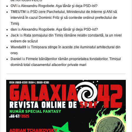
OVI
la
Alexandru Rogobete. Aşa tânăr şi deja PSD-ist?
TMEUTM
la
PSD cere Parchetului, Ministerului de Interne şi ANI să
intervină în cazul Dominic Fritz şi să conteste ordinul prefectului de
Timiş
dan
la
Alexandru Rogobete. Aşa tânăr şi deja PSD-ist?
Jack
la
Rata șomajului din Timiș rămâne relativ constantă, la un nivel
extrem de scăzut
Wanda89
la
Timișoara stinge în aceste zile iluminatul arhitectural din
oraș
Daniel
la
Firmele bănățenilor rămân proprietatea fondatorilor. Timișul
domină total clasamentul afacerilor private mari