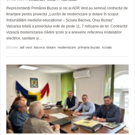
GRĂDINA TAICII DOMNULUI
CRONICĂ DE FILM
ACCIDENTE
Reprezentanții Primăriei Buziaș și cei ai ADR Vest au semnat contractul de
ZIARISTU’ DE TERASĂ
UNDE MERGEM
ANUNŢURI
finanțare pentru proiectul „Lucrări de modernizare și dotare în scopul
îmbunătățirii mediului educațional – Școala Bacova, Oraș Buziaș”.
CU OIŞTEA-N KIERKEGAARD
FILME DOCUMENTARE
INFO SI UTILE
Valoarea totală a proiectului este de peste 11, 7 milioane de lei. Contractul
vizează modernizarea clădirii școlii și a anexelor, refacerea instalațiilor
FINANŢĂRI DE LA A LA Z
CLIPURI VIDEO
CULTURA
electrice, sanitare și
…
Etichete:
adr vest
,
bacova
,
dotare
,
modernizare
,
primaria buzias
,
scoala
PE SURSE
JOCURI ONLINE
INVATAMANT
JUSTITIE
FILME DOCUMENTARE
CLIPURI VIDEO
JOCURI ONLINE
DIVERSE
FARMACII DIN TIMIŞOARA