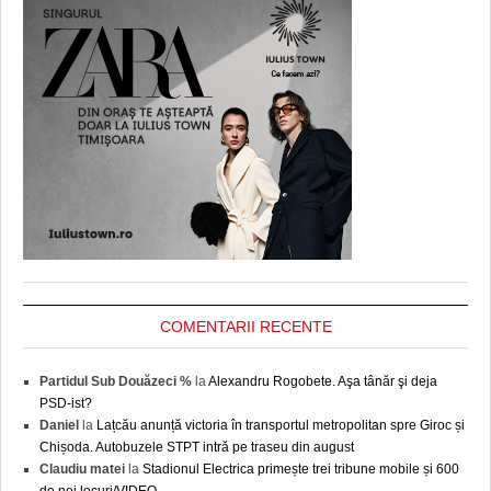
COMENTARII RECENTE
Partidul Sub Douăzeci %
la
Alexandru Rogobete. Aşa tânăr şi deja
PSD-ist?
Daniel
la
Lațcău anunță victoria în transportul metropolitan spre Giroc și
Chișoda. Autobuzele STPT intră pe traseu din august
Claudiu matei
la
Stadionul Electrica primește trei tribune mobile și 600
de noi locuri/VIDEO