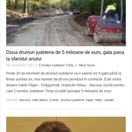
Doua drumuri judetene de 5 milioane de euro, gata pana
la sfarsitul anului
09 septembrie 2017
în
Consiliul Judeţean Timiş
de
Silvia Suciu
Peste 20 de kilometri de drumuri județene ca-n palmă vor fi gata până la
finele acestui an, mai repede decât era prevăzut în contracte. Este vorba
despre rutele Făget – Drăgșinești, respectiv Hitiaș – Bacova, lucrări pentru
care Consiliul Județean Timiș va plăti aproape 5 milioane de euro.
Etichete:
bacova
,
calin dobra
,
cj timis
,
drumuri judetene
,
faget
,
hitias
,
santier