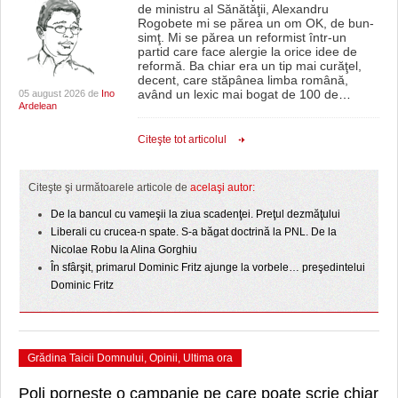
de ministru al Sănătăţii, Alexandru
Rogobete mi se părea un om OK, de bun-
simţ. Mi se părea un reformist într-un
partid care face alergie la orice idee de
reformă. Ba chiar era un tip mai curăţel,
decent, care stăpânea limba română,
având un lexic mai bogat de 100 de
…
05 august 2026 de
Ino
Ardelean
Citeşte tot articolul
Citeşte şi următoarele articole de
acelaşi autor:
De la bancul cu vameşii la ziua scadenţei. Preţul dezmăţului
Liberali cu crucea-n spate. S-a băgat doctrină la PNL. De la
Nicolae Robu la Alina Gorghiu
În sfârşit, primarul Dominic Fritz ajunge la vorbele… preşedintelui
Dominic Fritz
Grădina Taicii Domnului
,
Opinii
,
Ultima ora
Poli pornește o campanie pe care poate scrie chiar