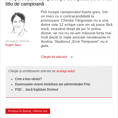
titlu de campioană
Poli începe campionatul foarte greu, într-
un meci cu o contracandidată la
promovare. Chindia Târgoviște nu e una
dintre cele 12 echipe care vin să joace fără
miză, neavând drept de joc în prima
divizie, iar noi nu ne-am măsurat forța mai
mult decât în niște amicale nerelevante în
Austria. Stadionul „Eroii Timișoarei” nu e
04 august 2026 de
Eugen Sasu
gata,
…
Citeşte tot articolul
Citeşte şi următoarele articole de
acelaşi autor
:
Cine a tras vântul?
Dureroasele victorii imobiliare ale administrației Fritz
PSD… dacă îngăduie Domnul
Produs în Banat
,
Ultima ora