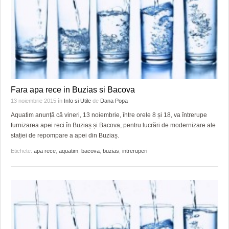
Fara apa rece in Buzias si Bacova
13 noiembrie 2015
în
Info si Utile
de
Dana Popa
Aquatim anunță că vineri, 13 noiembrie, între orele 8 și 18, va întrerupe
furnizarea apei reci în Buziaș și Bacova, pentru lucrări de modernizare ale
stației de repompare a apei din Buziaș.
Etichete:
apa rece
,
aquatim
,
bacova
,
buzias
,
intreruperi