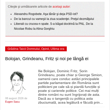
HARTA TIMIŞOAREI
Citeşte şi următoarele articole de
acelaşi autor:
LICEE, ŞCOLI ŞI GRĂDINIŢE DIN TIMIŞ
Alexandru Rogobete. Aşa tânăr şi deja PSD-ist?
De la bancul cu vameşii la ziua scadenţei. Preţul dezmăţului
PRIMĂRIILE DIN TIMIŞ
Liberali cu crucea-n spate. S-a băgat doctrină la PNL. De la
Nicolae Robu la Alina Gorghiu
SFATUL MEDICULUI
SFATURI JURIDICE
Grădina Taicii Domnului
,
Opinii
,
Ultima ora
Bolojan, Grindeanu, Fritz și noi pe lângă ei
Ilie Bolojan, Dominic Fritz, Sorin
Grindeanu, poate chiar și George Simion,
oamenii care conduc astăzi principalele
partide parlamentare din România sunt
politicieni pe cale să-și piardă funcțiile și
poate și carierele politice. Cei mai mulți
dintre români nu sunt îngrijorați de asta.
Dacă au o tangență cu politica asta
08 august 2026 de
Eugen Sasu
zbuciumată, acea legătură e făcută prin
…