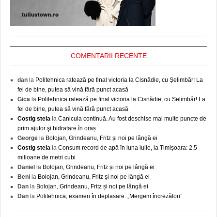
COMENTARII RECENTE
dan
la
Politehnica ratează pe final victoria la Cisnădie, cu Șelimbăr! La
fel de bine, putea să vină fără punct acasă
Gica
la
Politehnica ratează pe final victoria la Cisnădie, cu Șelimbăr! La
fel de bine, putea să vină fără punct acasă
Costig stela
la
Canicula continuă. Au fost deschise mai multe puncte de
prim ajutor şi hidratare în oraș
George
la
Bolojan, Grindeanu, Fritz și noi pe lângă ei
Costig stela
la
Consum record de apă în luna iulie, la Timișoara: 2,5
milioane de metri cubi
Daniel
la
Bolojan, Grindeanu, Fritz și noi pe lângă ei
Beni
la
Bolojan, Grindeanu, Fritz și noi pe lângă ei
Dan
la
Bolojan, Grindeanu, Fritz și noi pe lângă ei
Dan
la
Politehnica, examen în deplasare: „Mergem încrezători”