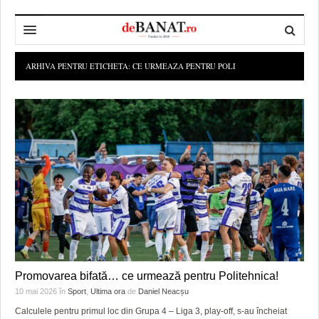
HOME
ARHIVA PENTRU ETICHETA:
CE URMEAZA PENTRU POLI
ADMINISTRAȚIE
DESPRE NOI
POLITICĂ
REDACȚIA DEBANAT
PRIMĂRIA TIMIŞOARA
SPORT
POLITICA DE COOKIES
CONSILIUL JUDEŢEAN TIMIŞ
POLITICA
OPINII
POLITICA DE CONFIDENȚIALITATE
PREFECTURA TIMIŞ
POLI TIMISOARA
TIMP LIBER ȘI CULTURĂ
FOTBAL JUDETEAN
DOSARELE DEBANAT
ECONOMIC
ALTE SPORTURI
ETICA LUCIDITĂȚII ASISTATE
TIMP LIBER
SĂNĂTATE
JURNAL DE CAMPANIE
ULTRAMARIN VA RECOMANDA
AFACERI
Promovarea bifată… ce urmează pentru Politehnica!
MAI MULTE
ZÂMBETE AMARE
CULTURA
10 mai 2026
în
Sport
,
Ultima ora
de
Daniel Neacșu
Calculele pentru primul loc din Grupa 4 – Liga 3, play-off, s-au încheiat