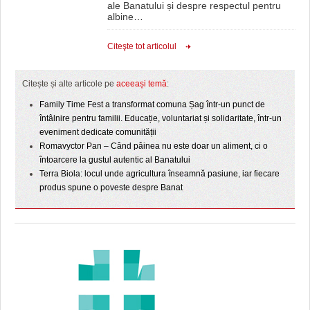
ale Banatului și despre respectul pentru
albine
…
Citeşte tot articolul
Citește și alte articole pe
aceeași temă
:
Family Time Fest a transformat comuna Șag într-un punct de
întâlnire pentru familii. Educație, voluntariat și solidaritate, într-un
eveniment dedicate comunității
Romavyctor Pan – Când pâinea nu este doar un aliment, ci o
întoarcere la gustul autentic al Banatului
Terra Biola: locul unde agricultura înseamnă pasiune, iar fiecare
produs spune o poveste despre Banat