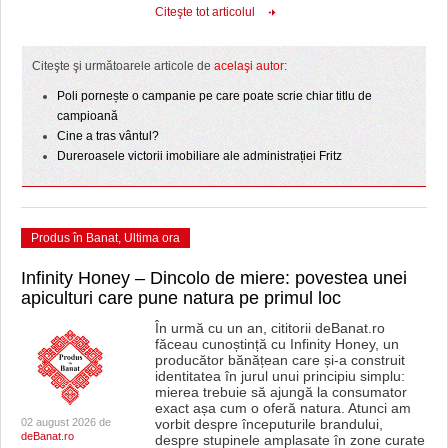
Citeşte tot articolul
Citeşte şi următoarele articole de
acelaşi autor
:
Poli pornește o campanie pe care poate scrie chiar titlu de
campioană
Cine a tras vântul?
Dureroasele victorii imobiliare ale administrației Fritz
Produs în Banat
,
Ultima ora
Infinity Honey – Dincolo de miere: povestea unei
apiculturi care pune natura pe primul loc
În urmă cu un an, cititorii deBanat.ro
făceau cunoștință cu Infinity Honey, un
producător bănățean care și-a construit
identitatea în jurul unui principiu simplu:
mierea trebuie să ajungă la consumator
exact așa cum o oferă natura. Atunci am
02 august 2026 de
vorbit despre începuturile brandului,
deBanat.ro
despre stupinele amplasate în zone curate