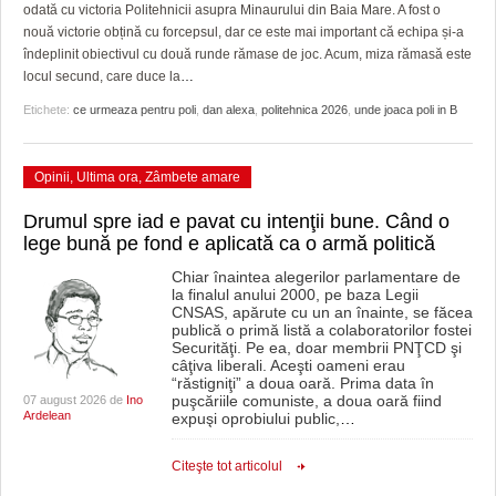
GRĂDINA TAICII DOMNULUI
CRONICĂ DE FILM
ACCIDENTE
odată cu victoria Politehnicii asupra Minaurului din Baia Mare. A fost o
nouă victorie obțină cu forcepsul, dar ce este mai important că echipa și-a
ZIARISTU’ DE TERASĂ
UNDE MERGEM
ANUNŢURI
îndeplinit obiectivul cu două runde rămase de joc. Acum, miza rămasă este
locul secund, care duce la
…
CU OIŞTEA-N KIERKEGAARD
FILME DOCUMENTARE
INFO SI UTILE
Etichete:
ce urmeaza pentru poli
,
dan alexa
,
politehnica 2026
,
unde joaca poli in B
FINANŢĂRI DE LA A LA Z
CLIPURI VIDEO
CULTURA
Opinii
,
Ultima ora
,
Zâmbete amare
PE SURSE
JOCURI ONLINE
INVATAMANT
Drumul spre iad e pavat cu intenţii bune. Când o
JUSTITIE
lege bună pe fond e aplicată ca o armă politică
FILME DOCUMENTARE
Chiar înaintea alegerilor parlamentare de
la finalul anului 2000, pe baza Legii
CNSAS, apărute cu un an înainte, se făcea
CLIPURI VIDEO
publică o primă listă a colaboratorilor fostei
Securităţi. Pe ea, doar membrii PNŢCD şi
câţiva liberali. Aceşti oameni erau
JOCURI ONLINE
“răstigniţi” a doua oară. Prima data în
puşcăriile comuniste, a doua oară fiind
07 august 2026 de
Ino
DIVERSE
Ardelean
expuşi oprobiului public,
…
FARMACII DIN TIMIŞOARA
Citeşte tot articolul