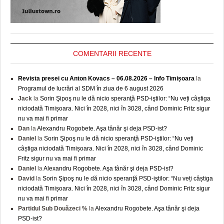
COMENTARII RECENTE
Revista presei cu Anton Kovacs – 06.08.2026 – Info Timișoara
la
Programul de lucrări al SDM în ziua de 6 august 2026
Jack
la
Sorin Şipoş nu le dă nicio speranţă PSD-iştilor: “Nu veți câștiga
niciodată Timișoara. Nici în 2028, nici în 3028, când Dominic Fritz sigur
nu va mai fi primar
Dan
la
Alexandru Rogobete. Aşa tânăr şi deja PSD-ist?
Daniel
la
Sorin Şipoş nu le dă nicio speranţă PSD-iştilor: “Nu veți
câștiga niciodată Timișoara. Nici în 2028, nici în 3028, când Dominic
Fritz sigur nu va mai fi primar
Daniel
la
Alexandru Rogobete. Aşa tânăr şi deja PSD-ist?
David
la
Sorin Şipoş nu le dă nicio speranţă PSD-iştilor: “Nu veți câștiga
niciodată Timișoara. Nici în 2028, nici în 3028, când Dominic Fritz sigur
nu va mai fi primar
Partidul Sub Douăzeci %
la
Alexandru Rogobete. Aşa tânăr şi deja
PSD-ist?