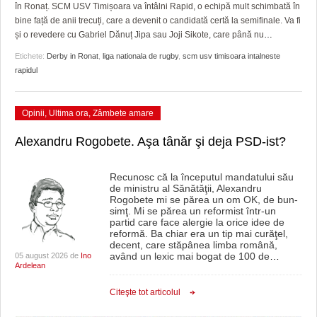
GRĂDINA TAICII DOMNULUI
CRONICĂ DE FILM
ACCIDENTE
în Ronaț. SCM USV Timișoara va întâlni Rapid, o echipă mult schimbată în
bine față de anii trecuți, care a devenit o candidată certă la semifinale. Va fi
ZIARISTU’ DE TERASĂ
UNDE MERGEM
ANUNŢURI
și o revedere cu Gabriel Dănuț Jipa sau Joji Sikote, care până nu
…
Etichete:
Derby in Ronat
,
liga nationala de rugby
,
scm usv timisoara intalneste
CU OIŞTEA-N KIERKEGAARD
FILME DOCUMENTARE
INFO SI UTILE
rapidul
FINANŢĂRI DE LA A LA Z
CLIPURI VIDEO
CULTURA
Opinii
,
Ultima ora
,
Zâmbete amare
PE SURSE
JOCURI ONLINE
INVATAMANT
Alexandru Rogobete. Aşa tânăr şi deja PSD-ist?
JUSTITIE
FILME DOCUMENTARE
Recunosc că la începutul mandatului său
de ministru al Sănătăţii, Alexandru
Rogobete mi se părea un om OK, de bun-
CLIPURI VIDEO
simţ. Mi se părea un reformist într-un
partid care face alergie la orice idee de
reformă. Ba chiar era un tip mai curăţel,
JOCURI ONLINE
decent, care stăpânea limba română,
având un lexic mai bogat de 100 de
…
05 august 2026 de
Ino
DIVERSE
Ardelean
FARMACII DIN TIMIŞOARA
Citeşte tot articolul