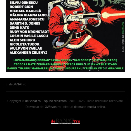
deBANAT.ro
Copyright ©
deBanat.ro – spune realitatea!
, 2010-2026. Toate drepturile rezervate.
Dezvoltat de:
3Waves.ro - site-uri de mass-media online.