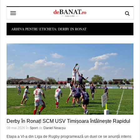
HOME
ARHIVA PENTRU ETICHETA:
DERBY IN RONAT
ADMINISTRAȚIE
DESPRE NOI
POLITICĂ
REDACȚIA DEBANAT
PRIMĂRIA TIMIŞOARA
SPORT
POLITICA DE COOKIES
CONSILIUL JUDEŢEAN TIMIŞ
POLITICA
OPINII
POLITICA DE CONFIDENȚIALITATE
PREFECTURA TIMIŞ
POLI TIMISOARA
TIMP LIBER ȘI CULTURĂ
FOTBAL JUDETEAN
DOSARELE DEBANAT
ECONOMIC
ALTE SPORTURI
ETICA LUCIDITĂȚII ASISTATE
TIMP LIBER
SĂNĂTATE
JURNAL DE CAMPANIE
ULTRAMARIN VA RECOMANDA
AFACERI
Derby în Ronaț! SCM USV Timișoara întâlnește Rapidul
MAI MULTE
ZÂMBETE AMARE
CULTURA
08 mai 2026
în
Sport
de
Daniel Neacșu
Etapa a VI-a din Liga de Rugby programează un duel ce se anunță intens