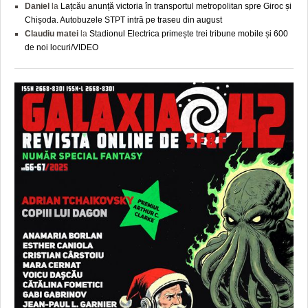
Daniel
la
Lațcău anunță victoria în transportul metropolitan spre Giroc și
Chișoda. Autobuzele STPT intră pe traseu din august
Claudiu matei
la
Stadionul Electrica primește trei tribune mobile și 600
de noi locuri/VIDEO