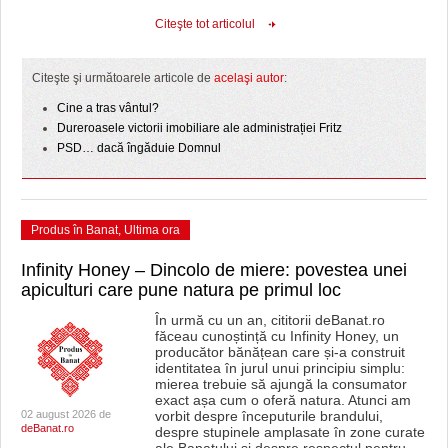
Citeşte tot articolul
Citeşte şi următoarele articole de
acelaşi autor
:
Cine a tras vântul?
Dureroasele victorii imobiliare ale administrației Fritz
PSD… dacă îngăduie Domnul
Produs în Banat
,
Ultima ora
Infinity Honey – Dincolo de miere: povestea unei
apiculturi care pune natura pe primul loc
În urmă cu un an, cititorii deBanat.ro
făceau cunoștință cu Infinity Honey, un
producător bănățean care și-a construit
identitatea în jurul unui principiu simplu:
mierea trebuie să ajungă la consumator
exact așa cum o oferă natura. Atunci am
02 august 2026 de
vorbit despre începuturile brandului,
deBanat.ro
despre stupinele amplasate în zone curate