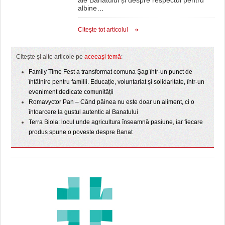
ale Banatului și despre respectul pentru
albine
…
Citeşte tot articolul
Citește și alte articole pe
aceeași temă
:
Family Time Fest a transformat comuna Șag într-un punct de
întâlnire pentru familii. Educație, voluntariat și solidaritate, într-un
eveniment dedicate comunității
Romavyctor Pan – Când pâinea nu este doar un aliment, ci o
întoarcere la gustul autentic al Banatului
Terra Biola: locul unde agricultura înseamnă pasiune, iar fiecare
produs spune o poveste despre Banat