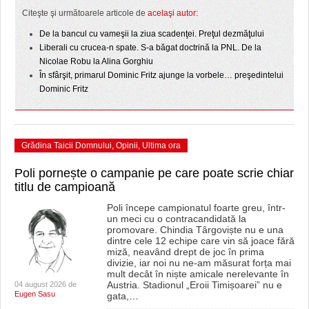
HARTA TIMIŞOAREI
Citeşte şi următoarele articole de
acelaşi autor:
LICEE, ŞCOLI ŞI GRĂDINIŢE DIN TIMIŞ
De la bancul cu vameşii la ziua scadenţei. Preţul dezmăţului
Liberali cu crucea-n spate. S-a băgat doctrină la PNL. De la
PRIMĂRIILE DIN TIMIŞ
Nicolae Robu la Alina Gorghiu
În sfârşit, primarul Dominic Fritz ajunge la vorbele… preşedintelui
SFATUL MEDICULUI
Dominic Fritz
SFATURI JURIDICE
Grădina Taicii Domnului
,
Opinii
,
Ultima ora
Poli pornește o campanie pe care poate scrie chiar
titlu de campioană
Poli începe campionatul foarte greu, într-
un meci cu o contracandidată la
promovare. Chindia Târgoviște nu e una
dintre cele 12 echipe care vin să joace fără
miză, neavând drept de joc în prima
divizie, iar noi nu ne-am măsurat forța mai
mult decât în niște amicale nerelevante în
Austria. Stadionul „Eroii Timișoarei” nu e
04 august 2026 de
Eugen Sasu
gata,
…