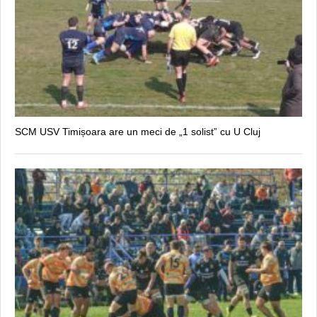
SCM USV Timișoara are un meci de „1 solist” cu U Cluj