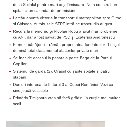
de la Spitalul pentru mari arși Timișoara: Nu a construit un
spital, ci un calendar de promisiuni
Lațcău anunță victoria în transportul metropolitan spre Giroc
și Chișoda. Autobuzele STPT intră pe traseu din august
Recurs la memorie. Şi Nicolae Robu a avut mari probleme
cu ANI, dar a fost salvat de PSD şi Ecaterina Andronescu
Firmele bănățenilor rămân proprietatea fondatorilor. Timișul
domină total clasamentul afacerilor private mari
Se închide accesul la pasarela peste Bega de la Parcul
Copiilor
Sistemul de gardă (2). Orașul cu șapte spitale și patru
stăpâni
Dueluri interesante în turul 3 al Cupei României. Vezi cu
cine joacă vesticele
Primăria Timișoara vrea să facă grădini în curțile mai multor
școli