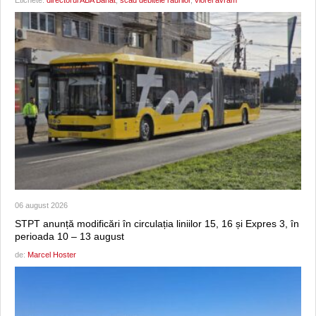
Etichete:
directorul ABA Banat
,
scad debitele raurilor
,
viorel avram
06 august 2026
STPT anunță modificări în circulația liniilor 15, 16 și Expres 3, în
perioada 10 – 13 august
de:
Marcel Hoster