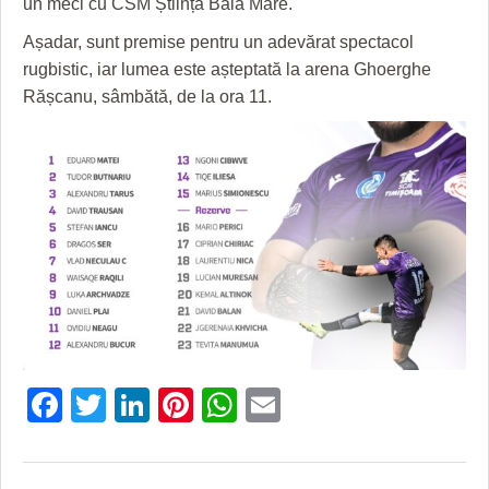
un meci cu CSM Știința Baia Mare.
HARTA TIMIŞOAREI
Așadar, sunt premise pentru un adevărat spectacol
LICEE, ŞCOLI ŞI GRĂDINIŢE DIN TIMIŞ
rugbistic, iar lumea este așteptată la arena Ghoerghe
Rășcanu, sâmbătă, de la ora 11.
PRIMĂRIILE DIN TIMIŞ
SFATUL MEDICULUI
SFATURI JURIDICE
Facebook
Twitter
LinkedIn
Pinterest
WhatsApp
Email