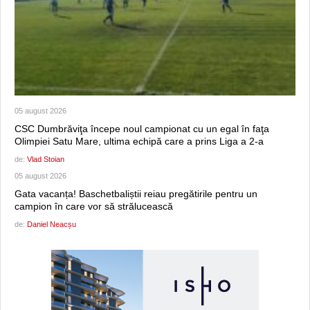
05 august 2026
CSC Dumbrăviţa începe noul campionat cu un egal în faţa
Olimpiei Satu Mare, ultima echipă care a prins Liga a 2-a
de:
Vlad Stoian
05 august 2026
Gata vacanța! Baschetbaliștii reiau pregătirile pentru un
campion în care vor să strălucească
de:
Daniel Neacșu