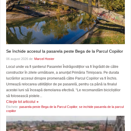
Se închide accesul la pasarela peste Bega de la Parcul Copiilor
06 august 2026 de:
Marcel Hoster
Locul unde va fi șantierul Pasarelei Îndrăgostiților va fi îngrădit de către
constructor în zilele următoare, a anunțat Primăria Timișoara. Pe durata
lucrărilor accesul dinspre promenadă către Parcul Copiilor va fi închis.
Urmează relocarea utilităților de pe pasarelă, pentru ca până la finalul
acestei luni să înceapă demolarea efectivă. “Le recomandăm bicicliștilor
să folosească pistele...
Citeşte tot articolul
Etichete:
pasarela peste Bega de la Parcul Copiilor
,
se inchide pasarela de la parcul
copiilor