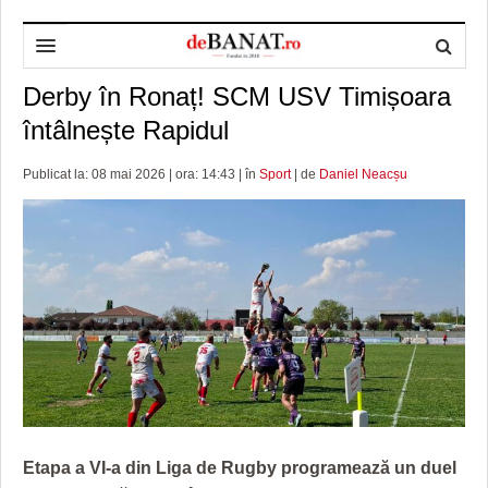
Derby în Ronaț! SCM USV Timișoara
HOME
întâlnește Rapidul
ADMINISTRAȚIE
DESPRE NOI
Publicat la: 08 mai 2026 | ora: 14:43 | în
Sport
| de
Daniel Neacșu
POLITICĂ
REDACȚIA DEBANAT
PRIMĂRIA TIMIŞOARA
SPORT
POLITICA DE COOKIES
CONSILIUL JUDEŢEAN TIMIŞ
POLITICA
OPINII
POLITICA DE CONFIDENȚIALITATE
PREFECTURA TIMIŞ
POLI TIMISOARA
TIMP LIBER ȘI CULTURĂ
FOTBAL JUDETEAN
DOSARELE DEBANAT
ECONOMIC
ALTE SPORTURI
ETICA LUCIDITĂȚII ASISTATE
TIMP LIBER
SĂNĂTATE
JURNAL DE CAMPANIE
ULTRAMARIN VA RECOMANDA
AFACERI
MAI MULTE
ZÂMBETE AMARE
CULTURA
Etapa a VI-a din Liga de Rugby programează un duel