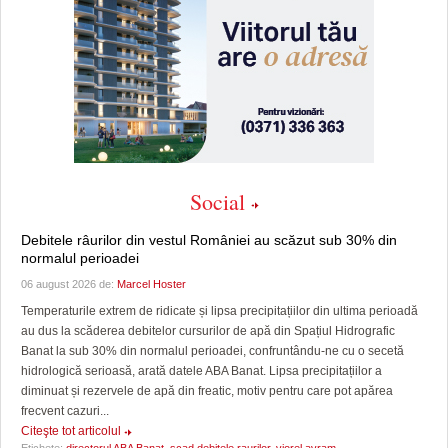
Social
Debitele râurilor din vestul României au scăzut sub 30% din
normalul perioadei
06 august 2026 de:
Marcel Hoster
Temperaturile extrem de ridicate și lipsa precipitațiilor din ultima perioadă
au dus la scăderea debitelor cursurilor de apă din Spațiul Hidrografic
Banat la sub 30% din normalul perioadei, confruntându-ne cu o secetă
hidrologică serioasă, arată datele ABA Banat. Lipsa precipitațiilor a
diminuat și rezervele de apă din freatic, motiv pentru care pot apărea
frecvent cazuri...
Citeşte tot articolul