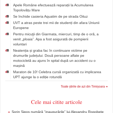
Apele Române efectuează reparații la Acumularea
d
B
Topolovățu Mare
Se închide casieria Aquatim de pe strada Oituz
d
B
UVT a atras peste trei mii de studenți din afara Uniunii
d
B
Europene
Pentru micuţii din Giarmata, miercuri, timp de o oră, a
d
B
venit „ploaia”. Apa a fost asigurată de pompierii
voluntari
Neatenția și graba fac în continuare victime pe
d
B
drumurile județului. Două persoane aflate pe
motocicletă au ajuns în spital după un accident cu o
mașină
Maraton de 10! Celebra cursă organizată cu implicarea
d
B
UPT ajunge la o ediție rotundă
Toate știrile de azi din Timișoara
Cele mai citite articole
Sorin Şipoş numără “inaugurările” lui Alexandru Rogobete