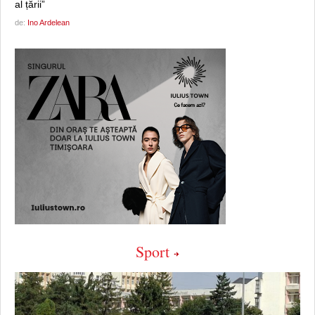
al țării”
de:
Ino Ardelean
Sport