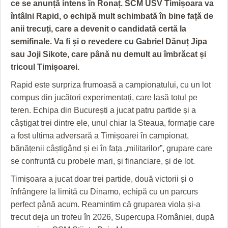
GRĂDINA TAICII DOMNULUI
CRONICĂ DE FILM
ACCIDENTE
ce se anunță intens în Ronaț. SCM USV Timișoara va
întâlni Rapid, o echipă mult schimbată în bine față de
ZIARISTU’ DE TERASĂ
UNDE MERGEM
ANUNŢURI
anii trecuți, care a devenit o candidată certă la
semifinale. Va fi și o revedere cu Gabriel Dănuț Jipa
CU OIŞTEA-N KIERKEGAARD
FILME DOCUMENTARE
INFO SI UTILE
sau Joji Sikote, care până nu demult au îmbrăcat și
FINANŢĂRI DE LA A LA Z
CLIPURI VIDEO
CULTURA
tricoul Timișoarei.
Rapid este surpriza frumoasă a campionatului, cu un lot
PE SURSE
JOCURI ONLINE
INVATAMANT
compus din jucători experimentați, care lasă totul pe
JUSTITIE
teren. Echipa din București a jucat patru partide și a
câștigat trei dintre ele, unul chiar la Steaua, formație care
FILME DOCUMENTARE
a fost ultima adversară a Timișoarei în campionat,
bănățenii câștigând și ei în fața „militarilor”, grupare care
CLIPURI VIDEO
se confruntă cu probele mari, și financiare, și de lot.
JOCURI ONLINE
Timișoara a jucat doar trei partide, două victorii și o
DIVERSE
înfrângere la limită cu Dinamo, echipă cu un parcurs
perfect până acum. Reamintim că gruparea viola și-a
FARMACII DIN TIMIŞOARA
trecut deja un trofeu în 2026, Supercupa României, după