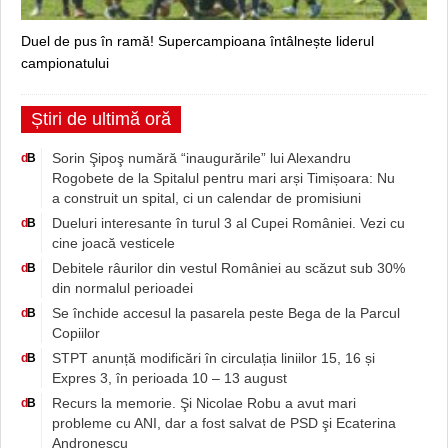
Duel de pus în ramă! Supercampioana întâlnește liderul
campionatului
Știri de ultimă oră
Sorin Şipoş numără “inaugurările” lui Alexandru
d
B
Rogobete de la Spitalul pentru mari arși Timișoara: Nu
a construit un spital, ci un calendar de promisiuni
Dueluri interesante în turul 3 al Cupei României. Vezi cu
d
B
cine joacă vesticele
Debitele râurilor din vestul României au scăzut sub 30%
d
B
din normalul perioadei
Se închide accesul la pasarela peste Bega de la Parcul
d
B
Copiilor
STPT anunță modificări în circulația liniilor 15, 16 și
d
B
Expres 3, în perioada 10 – 13 august
Recurs la memorie. Şi Nicolae Robu a avut mari
d
B
probleme cu ANI, dar a fost salvat de PSD şi Ecaterina
Andronescu