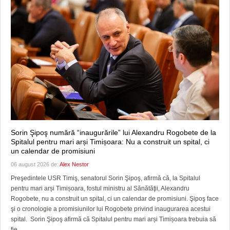
Sorin Şipoş numără “inaugurările” lui Alexandru Rogobete de la
Spitalul pentru mari arși Timișoara: Nu a construit un spital, ci
un calendar de promisiuni
06 august 2026 de:
Alex Nestor
Preşedintele USR Timiş, senatorul Sorin Şipoş, afirmă că, la Spitalul
pentru mari arși Timișoara, fostul ministru al Sănătăţii, Alexandru
Rogobete, nu a construit un spital, ci un calendar de promisiuni. Şipoş face
şi o cronologie a promisiunilor lui Rogobete privind inaugurarea acestui
spital. Sorin Şipoş afirmă că Spitalul pentru mari arși Timișoara trebuia să
fie...