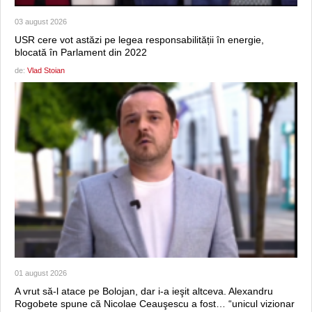
03 august 2026
USR cere vot astăzi pe legea responsabilității în energie,
blocată în Parlament din 2022
de:
Vlad Stoian
01 august 2026
A vrut să-l atace pe Bolojan, dar i-a ieşit altceva. Alexandru
Rogobete spune că Nicolae Ceauşescu a fost… “unicul vizionar