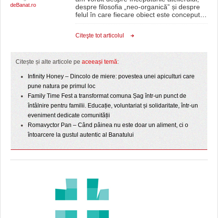
deBanat.ro
despre filosofia „neo-organică” și despre
felul în care fiecare obiect este conceput
…
Citeşte tot articolul
Citește și alte articole pe
aceeași temă
:
Infinity Honey – Dincolo de miere: povestea unei apiculturi care
pune natura pe primul loc
Family Time Fest a transformat comuna Șag într-un punct de
întâlnire pentru familii. Educație, voluntariat și solidaritate, într-un
eveniment dedicate comunității
Romavyctor Pan – Când pâinea nu este doar un aliment, ci o
întoarcere la gustul autentic al Banatului