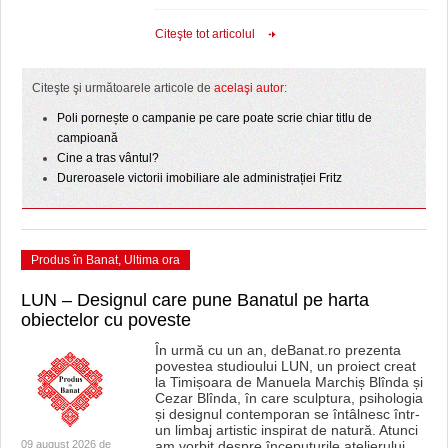
Citeşte tot articolul
Citeşte şi următoarele articole de
acelaşi autor
:
Poli pornește o campanie pe care poate scrie chiar titlu de
campioană
Cine a tras vântul?
Dureroasele victorii imobiliare ale administrației Fritz
Produs în Banat
,
Ultima ora
LUN – Designul care pune Banatul pe harta
obiectelor cu poveste
În urmă cu un an, deBanat.ro prezenta
povestea studioului LUN, un proiect creat
la Timișoara de Manuela Marchiș Blînda și
Cezar Blînda, în care sculptura, psihologia
și designul contemporan se întâlnesc într-
un limbaj artistic inspirat de natură. Atunci
09 august 2026 de
am vorbit despre începuturile atelierului,