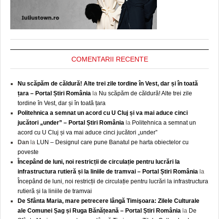
COMENTARII RECENTE
Nu scăpăm de căldură! Alte trei zile tordine în Vest, dar și în toată
țara – Portal Știri România
la
Nu scăpăm de căldură! Alte trei zile
tordine în Vest, dar și în toată țara
Politehnica a semnat un acord cu U Cluj și va mai aduce cinci
jucători „under” – Portal Știri România
la
Politehnica a semnat un
acord cu U Cluj și va mai aduce cinci jucători „under”
Dan
la
LUN – Designul care pune Banatul pe harta obiectelor cu
poveste
Începând de luni, noi restricții de circulație pentru lucrări la
infrastructura rutieră și la liniile de tramvai – Portal Știri România
la
Începând de luni, noi restricții de circulație pentru lucrări la infrastructura
rutieră și la liniile de tramvai
De Sfânta Maria, mare petrecere lângă Timişoara: Zilele Culturale
ale Comunei Șag și Ruga Bănățeană – Portal Știri România
la
De