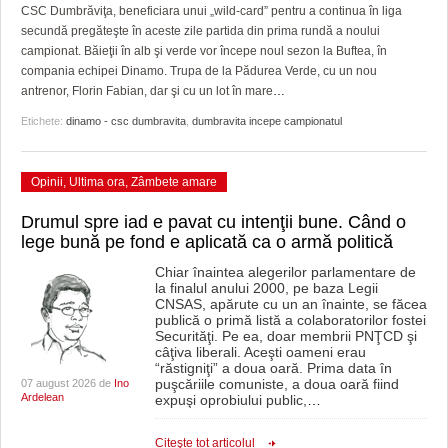
GRĂDINA TAICII DOMNULUI
CRONICĂ DE FILM
ACCIDENTE
CSC Dumbrăviţa, beneficiara unui „wild-card” pentru a continua în liga
secundă pregăteşte în aceste zile partida din prima rundă a noului
ZIARISTU’ DE TERASĂ
UNDE MERGEM
ANUNŢURI
campionat. Băieţii în alb şi verde vor începe noul sezon la Buftea, în
compania echipei Dinamo. Trupa de la Pădurea Verde, cu un nou
CU OIŞTEA-N KIERKEGAARD
FILME DOCUMENTARE
INFO SI UTILE
antrenor, Florin Fabian, dar şi cu un lot în mare
…
Etichete:
dinamo - csc dumbravita
,
dumbravita incepe campionatul
FINANŢĂRI DE LA A LA Z
CLIPURI VIDEO
CULTURA
PE SURSE
JOCURI ONLINE
INVATAMANT
Opinii
,
Ultima ora
,
Zâmbete amare
JUSTITIE
Drumul spre iad e pavat cu intenţii bune. Când o
lege bună pe fond e aplicată ca o armă politică
FILME DOCUMENTARE
Chiar înaintea alegerilor parlamentare de
la finalul anului 2000, pe baza Legii
CLIPURI VIDEO
CNSAS, apărute cu un an înainte, se făcea
publică o primă listă a colaboratorilor fostei
JOCURI ONLINE
Securităţi. Pe ea, doar membrii PNŢCD şi
câţiva liberali. Aceşti oameni erau
“răstigniţi” a doua oară. Prima data în
DIVERSE
puşcăriile comuniste, a doua oară fiind
07 august 2026 de
Ino
Ardelean
expuşi oprobiului public,
…
FARMACII DIN TIMIŞOARA
Citeşte tot articolul