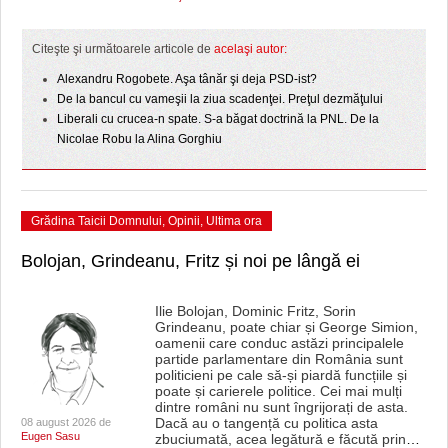
HARTA TIMIŞOAREI
LICEE, ŞCOLI ŞI GRĂDINIŢE DIN TIMIŞ
Citeşte şi următoarele articole de
acelaşi autor:
Alexandru Rogobete. Aşa tânăr şi deja PSD-ist?
PRIMĂRIILE DIN TIMIŞ
De la bancul cu vameşii la ziua scadenţei. Preţul dezmăţului
Liberali cu crucea-n spate. S-a băgat doctrină la PNL. De la
SFATUL MEDICULUI
Nicolae Robu la Alina Gorghiu
SFATURI JURIDICE
Grădina Taicii Domnului
,
Opinii
,
Ultima ora
Bolojan, Grindeanu, Fritz și noi pe lângă ei
Ilie Bolojan, Dominic Fritz, Sorin
Grindeanu, poate chiar și George Simion,
oamenii care conduc astăzi principalele
partide parlamentare din România sunt
politicieni pe cale să-și piardă funcțiile și
poate și carierele politice. Cei mai mulți
dintre români nu sunt îngrijorați de asta.
Dacă au o tangență cu politica asta
08 august 2026 de
Eugen Sasu
zbuciumată, acea legătură e făcută prin
…