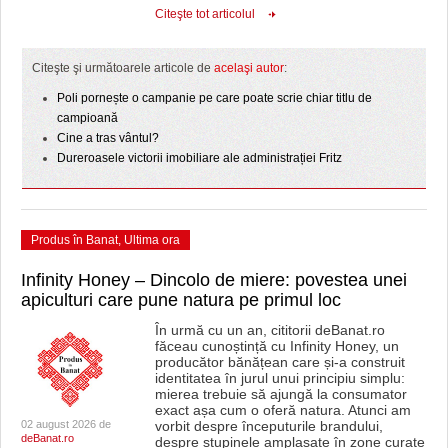
Citeşte tot articolul
Citeşte şi următoarele articole de
acelaşi autor
:
Poli pornește o campanie pe care poate scrie chiar titlu de
campioană
Cine a tras vântul?
Dureroasele victorii imobiliare ale administrației Fritz
Produs în Banat
,
Ultima ora
Infinity Honey – Dincolo de miere: povestea unei
apiculturi care pune natura pe primul loc
În urmă cu un an, cititorii deBanat.ro
făceau cunoștință cu Infinity Honey, un
producător bănățean care și-a construit
identitatea în jurul unui principiu simplu:
mierea trebuie să ajungă la consumator
exact așa cum o oferă natura. Atunci am
02 august 2026 de
vorbit despre începuturile brandului,
deBanat.ro
despre stupinele amplasate în zone curate