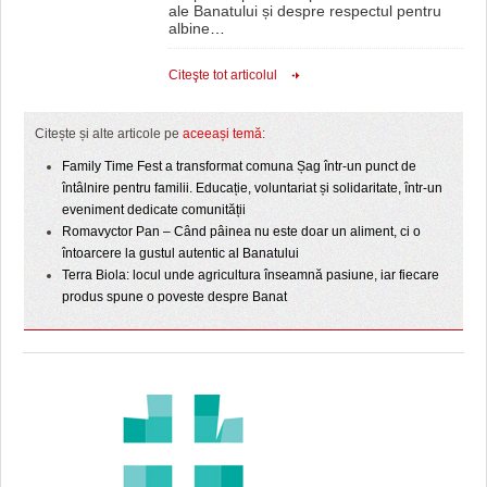
ale Banatului și despre respectul pentru
albine
…
Citeşte tot articolul
Citește și alte articole pe
aceeași temă
:
Family Time Fest a transformat comuna Șag într-un punct de
întâlnire pentru familii. Educație, voluntariat și solidaritate, într-un
eveniment dedicate comunității
Romavyctor Pan – Când pâinea nu este doar un aliment, ci o
întoarcere la gustul autentic al Banatului
Terra Biola: locul unde agricultura înseamnă pasiune, iar fiecare
produs spune o poveste despre Banat