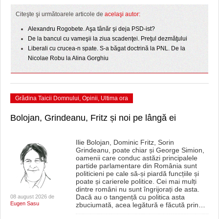
HARTA TIMIŞOAREI
Citeşte şi următoarele articole de
acelaşi autor:
LICEE, ŞCOLI ŞI GRĂDINIŢE DIN TIMIŞ
Alexandru Rogobete. Aşa tânăr şi deja PSD-ist?
De la bancul cu vameşii la ziua scadenţei. Preţul dezmăţului
PRIMĂRIILE DIN TIMIŞ
Liberali cu crucea-n spate. S-a băgat doctrină la PNL. De la
Nicolae Robu la Alina Gorghiu
SFATUL MEDICULUI
SFATURI JURIDICE
Grădina Taicii Domnului
,
Opinii
,
Ultima ora
Bolojan, Grindeanu, Fritz și noi pe lângă ei
Ilie Bolojan, Dominic Fritz, Sorin
Grindeanu, poate chiar și George Simion,
oamenii care conduc astăzi principalele
partide parlamentare din România sunt
politicieni pe cale să-și piardă funcțiile și
poate și carierele politice. Cei mai mulți
dintre români nu sunt îngrijorați de asta.
Dacă au o tangență cu politica asta
08 august 2026 de
Eugen Sasu
zbuciumată, acea legătură e făcută prin
…