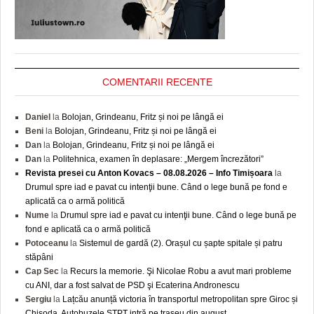
COMENTARII RECENTE
Daniel
la
Bolojan, Grindeanu, Fritz și noi pe lângă ei
Beni
la
Bolojan, Grindeanu, Fritz și noi pe lângă ei
Dan
la
Bolojan, Grindeanu, Fritz și noi pe lângă ei
Dan
la
Politehnica, examen în deplasare: „Mergem încrezători”
Revista presei cu Anton Kovacs – 08.08.2026 – Info Timișoara
la
Drumul spre iad e pavat cu intenţii bune. Când o lege bună pe fond e
aplicată ca o armă politică
Nume
la
Drumul spre iad e pavat cu intenţii bune. Când o lege bună pe
fond e aplicată ca o armă politică
Potoceanu
la
Sistemul de gardă (2). Orașul cu șapte spitale și patru
stăpâni
Cap Sec
la
Recurs la memorie. Şi Nicolae Robu a avut mari probleme
cu ANI, dar a fost salvat de PSD şi Ecaterina Andronescu
Sergiu
la
Lațcău anunță victoria în transportul metropolitan spre Giroc și
Chișoda. Autobuzele STPT intră pe traseu din august