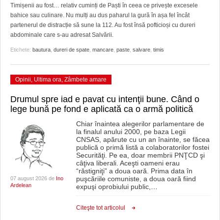
GRĂDINA TAICII DOMNULUI
CRONICĂ DE FILM
ACCIDENTE
Timișenii au fost… relativ cuminți de Paști în ceea ce privește excesele
bahice sau culinare. Nu mulți au dus paharul la gură în așa fel încât
ZIARISTU’ DE TERASĂ
UNDE MERGEM
ANUNŢURI
partenerul de distracție să sune la 112. Au fost însă pofticioși cu dureri
abdominale care s-au adresat Salvării.
CU OIŞTEA-N KIERKEGAARD
FILME DOCUMENTARE
INFO SI UTILE
Etichete:
bautura
,
dureri de spate
,
mancare
,
paste
,
salvare
,
timis
FINANŢĂRI DE LA A LA Z
CLIPURI VIDEO
CULTURA
Opinii
,
Ultima ora
,
Zâmbete amare
PE SURSE
JOCURI ONLINE
INVATAMANT
Drumul spre iad e pavat cu intenţii bune. Când o
JUSTITIE
lege bună pe fond e aplicată ca o armă politică
FILME DOCUMENTARE
Chiar înaintea alegerilor parlamentare de
la finalul anului 2000, pe baza Legii
CNSAS, apărute cu un an înainte, se făcea
CLIPURI VIDEO
publică o primă listă a colaboratorilor fostei
Securităţi. Pe ea, doar membrii PNŢCD şi
JOCURI ONLINE
câţiva liberali. Aceşti oameni erau
“răstigniţi” a doua oară. Prima data în
puşcăriile comuniste, a doua oară fiind
07 august 2026 de
Ino
DIVERSE
Ardelean
expuşi oprobiului public,
…
FARMACII DIN TIMIŞOARA
Citeşte tot articolul