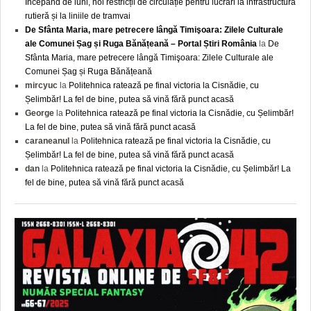
Începând de luni, noi restricții de circulație pentru lucrări la infrastructura
rutieră și la liniile de tramvai
De Sfânta Maria, mare petrecere lângă Timişoara: Zilele Culturale
ale Comunei Șag și Ruga Bănățeană – Portal Știri România
la
De
Sfânta Maria, mare petrecere lângă Timişoara: Zilele Culturale ale
Comunei Șag și Ruga Bănățeană
mircyuc
la
Politehnica ratează pe final victoria la Cisnădie, cu
Șelimbăr! La fel de bine, putea să vină fără punct acasă
George
la
Politehnica ratează pe final victoria la Cisnădie, cu Șelimbăr!
La fel de bine, putea să vină fără punct acasă
caraneanul
la
Politehnica ratează pe final victoria la Cisnădie, cu
Șelimbăr! La fel de bine, putea să vină fără punct acasă
dan
la
Politehnica ratează pe final victoria la Cisnădie, cu Șelimbăr! La
fel de bine, putea să vină fără punct acasă