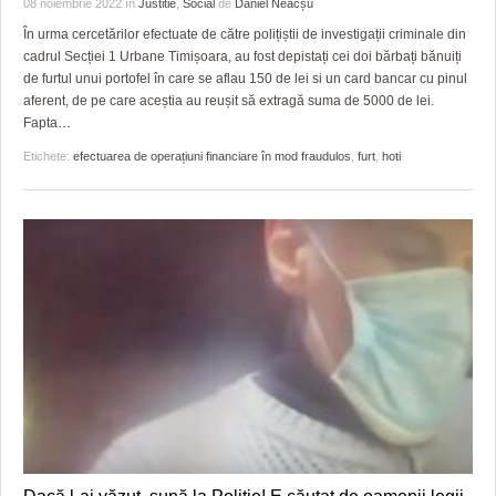
GRĂDINA TAICII DOMNULUI
CRONICĂ DE FILM
ACCIDENTE
08 noiembrie 2022
în
Justitie
,
Social
de
Daniel Neacșu
În urma cercetărilor efectuate de către polițiștii de investigații criminale din
ZIARISTU’ DE TERASĂ
UNDE MERGEM
ANUNŢURI
cadrul Secției 1 Urbane Timișoara, au fost depistați cei doi bărbați bănuiți
de furtul unui portofel în care se aflau 150 de lei si un card bancar cu pinul
CU OIŞTEA-N KIERKEGAARD
FILME DOCUMENTARE
INFO SI UTILE
aferent, de pe care aceștia au reușit să extragă suma de 5000 de lei.
Fapta
…
FINANŢĂRI DE LA A LA Z
CLIPURI VIDEO
CULTURA
Etichete:
efectuarea de operațiuni financiare în mod fraudulos
,
furt
,
hoti
PE SURSE
JOCURI ONLINE
INVATAMANT
JUSTITIE
FILME DOCUMENTARE
CLIPURI VIDEO
JOCURI ONLINE
DIVERSE
FARMACII DIN TIMIŞOARA