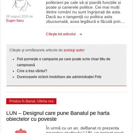
politicieni pe cale să-și piardă funcțiile și
poate și carierele politice. Cei mai mulți
dintre români nu sunt îngrijorați de asta.
Dacă au o tangență cu politica asta
08 august 2026 de
Eugen Sasu
zbuciumată, acea legătură e făcută prin
…
Citeşte tot articolul
Citeşte şi următoarele articole de
acelaşi autor
:
Poli pornește o campanie pe care poate scrie chiar titlu de
campioană
Cine a tras vântul?
Dureroasele victorii imobiliare ale administrației Fritz
Produs în Banat
,
Ultima ora
LUN – Designul care pune Banatul pe harta
obiectelor cu poveste
În urmă cu un an, deBanat.ro prezenta
povestea studioului LUN, un proiect creat