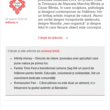
la Timișoara de Manuela Marchiș Blînda și
Cezar Blînda, în care sculptura, psihologia
și designul contemporan se întâlnesc într-
un limbaj artistic inspirat de natură. Atunci
09 august 2026 de
am vorbit despre începuturile atelierului,
deBanat.ro
despre filosofia „neo-organică” și despre
felul în care fiecare obiect este conceput
…
Citeşte tot articolul
Citește și alte articole pe
aceeași temă
:
Infinity Honey – Dincolo de miere: povestea unei apiculturi care
pune natura pe primul loc
Family Time Fest a transformat comuna Șag într-un punct de
întâlnire pentru familii. Educație, voluntariat și solidaritate, într-un
eveniment dedicate comunității
Romavyctor Pan – Când pâinea nu este doar un aliment, ci o
întoarcere la gustul autentic al Banatului