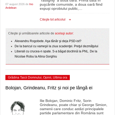
“răstigniţi” a doua oară. Prima data în
puşcăriile comuniste, a doua oară fiind
07 august 2026 de
Ino
Ardelean
expuşi oprobiului public,
…
Citeşte tot articolul
Citeşte şi următoarele articole de
acelaşi autor:
Alexandru Rogobete. Aşa tânăr şi deja PSD-ist?
De la bancul cu vameşii la ziua scadenţei. Preţul dezmăţului
Liberali cu crucea-n spate. S-a băgat doctrină la PNL. De la
Nicolae Robu la Alina Gorghiu
Grădina Taicii Domnului
,
Opinii
,
Ultima ora
Bolojan, Grindeanu, Fritz și noi pe lângă ei
Ilie Bolojan, Dominic Fritz, Sorin
Grindeanu, poate chiar și George Simion,
oamenii care conduc astăzi principalele
partide parlamentare din România sunt