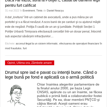
Dacă l-ai văzut, sună la Poliţie! E căutat de oamenii legii
HARTA TIMIŞOAREI
pentru furt calificat
31 mai 2022
în
Eveniment
,
Timis
de
Daniel Neacșu
LICEE, ŞCOLI ŞI GRĂDINIŢE DIN TIMIŞ
A dat „lovitura” într-un cabinet de avocatură, unde a pus mâna pe un
PRIMĂRIILE DIN TIMIŞ
portofel şi s-a făcut nevăzut. A scos banii de pe carduri şi cu ajutorul măştii
este de negăsit. Poliţia îl caută de un an şi jumătate. Polițiștii Secției 1
SFATUL MEDICULUI
Poliție Urbană Timișoara efectuează cercetări într-un dosar penal, întocmit
sub aspectul săvârșirii infracțiunilor
…
SFATURI JURIDICE
Etichete:
accesul ilegal la un sistem informatic
,
efectuarea de operațiuni financiare în
mod fraudulos
,
furt
Opinii
,
Ultima ora
,
Zâmbete amare
Drumul spre iad e pavat cu intenţii bune. Când o
lege bună pe fond e aplicată ca o armă politică
Chiar înaintea alegerilor parlamentare de
la finalul anului 2000, pe baza Legii
CNSAS, apărute cu un an înainte, se făcea
publică o primă listă a colaboratorilor fostei
Securităţi. Pe ea, doar membrii PNŢCD şi
câţiva liberali. Aceşti oameni erau