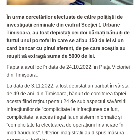
GRĂDINA TAICII DOMNULUI
CRONICĂ DE FILM
ACCIDENTE
ZIARISTU’ DE TERASĂ
UNDE MERGEM
ANUNŢURI
În urma cercetărilor efectuate de către polițiștii de
investigații criminale din cadrul Secției 1 Urbane
CU OIŞTEA-N KIERKEGAARD
FILME DOCUMENTARE
INFO SI UTILE
Timișoara, au fost depistați cei doi bărbați bănuiți de
FINANŢĂRI DE LA A LA Z
CLIPURI VIDEO
CULTURA
furtul unui portofel în care se aflau 150 de lei si un
card bancar cu pinul aferent, de pe care aceștia au
PE SURSE
JOCURI ONLINE
INVATAMANT
reușit să extragă suma de 5000 de lei.
JUSTITIE
Fapta a avut loc în data de 24.10.2022, în Piața Victoriei
din Timișoara.
FILME DOCUMENTARE
La data de 3.11.2022, a fost depistat un bărbat în vârstă
CLIPURI VIDEO
de 49 de ani, din Timișoara, bănuit de comiterea faptei,
acesta fiind reținut pentru 24 de sub aspectul săvârșirii
JOCURI ONLINE
infracțiunilor de “complicitate la infracțiunea de furt,
DIVERSE
complicitate la acces ilegal la un sistem informatic și
“complicitate la efectuarea de operațiuni financiare în
FARMACII DIN TIMIŞOARA
mod fraudulos”. Ulterior, magistrații au dispus măsura