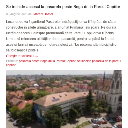
Se închide accesul la pasarela peste Bega de la Parcul Copiilor
06 august 2026 de:
Marcel Hoster
Locul unde va fi șantierul Pasarelei Îndrăgostiților va fi îngrădit de către
constructor în zilele următoare, a anunțat Primăria Timișoara. Pe durata
lucrărilor accesul dinspre promenadă către Parcul Copiilor va fi închis.
Urmează relocarea utilităților de pe pasarelă, pentru ca până la finalul
acestei luni să înceapă demolarea efectivă. “Le recomandăm bicicliștilor
să folosească pistele...
Citeşte tot articolul
Etichete:
pasarela peste Bega de la Parcul Copiilor
,
se inchide pasarela de la parcul
copiilor