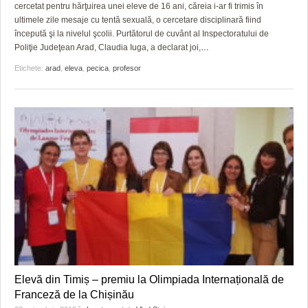
GRĂDINA TAICII DOMNULUI
CRONICĂ DE FILM
ACCIDENTE
cercetat pentru hărţuirea unei eleve de 16 ani, căreia i-ar fi trimis în
ultimele zile mesaje cu tentă sexuală, o cercetare disciplinară fiind
ZIARISTU’ DE TERASĂ
UNDE MERGEM
ANUNŢURI
începută şi la nivelul şcolii. Purtătorul de cuvânt al Inspectoratului de
Poliţie Judeţean Arad, Claudia Iuga, a declarat joi,
…
CU OIŞTEA-N KIERKEGAARD
FILME DOCUMENTARE
INFO SI UTILE
Etichete:
arad
,
eleva
,
pecica
,
profesor
FINANŢĂRI DE LA A LA Z
CLIPURI VIDEO
CULTURA
PE SURSE
JOCURI ONLINE
INVATAMANT
JUSTITIE
FILME DOCUMENTARE
CLIPURI VIDEO
JOCURI ONLINE
DIVERSE
Elevă din Timiș – premiu la Olimpiada Internațională de
FARMACII DIN TIMIŞOARA
Franceză de la Chișinău