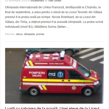
03 octombrie 2019
în
Invatamant
de
Vlad Stoian
HARTA TIMIŞOAREI
Olimpiada Internațională de Limba Franceză, desfășurată la Chișinău, la
LICEE, ŞCOLI ŞI GRĂDINIŢE DIN TIMIŞ
final de septembrie, a adus pentru o elevă de la Liceul Teoretic din Gătaia
premiul II la proba orală pe echipe. Nicole Robilliard, de la Liceul din
PRIMĂRIILE DIN TIMIŞ
Gătaia, din Timiș, a obținut premiul II la această olimpiadă. La proba scrisă
individuală (nivel B1), Mădălina Sorina Ștefan
…
SFATUL MEDICULUI
Etichete:
eleva
,
olimpiada
,
premiu
SFATURI JURIDICE
Luată cu salvarea de la școală. Unei eleve de la Liceul