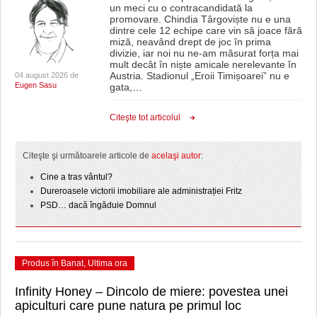
un meci cu o contracandidată la
promovare. Chindia Târgoviște nu e una
dintre cele 12 echipe care vin să joace fără
miză, neavând drept de joc în prima
divizie, iar noi nu ne-am măsurat forța mai
mult decât în niște amicale nerelevante în
Austria. Stadionul „Eroii Timișoarei” nu e
04 august 2026 de
Eugen Sasu
gata,
…
Citeşte tot articolul
Citeşte şi următoarele articole de
acelaşi autor
:
Cine a tras vântul?
Dureroasele victorii imobiliare ale administrației Fritz
PSD… dacă îngăduie Domnul
Produs în Banat
,
Ultima ora
Infinity Honey – Dincolo de miere: povestea unei
apiculturi care pune natura pe primul loc