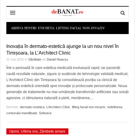
HOME
ARHIVA PENTRU ETICHETA:
LIFTING FACIAL NON-INVAZIV
ADMINISTRAȚIE
DESPRE NOI
Inovația în dermato-estetică ajunge la un nou nivel în
POLITICĂ
REDACȚIA DEBANAT
PRIMĂRIA TIMIŞOARA
Timișoara, la L’Architect Clinic
11 mai 2026
în
Sănătate
de
Daniel Neacșu
SPORT
POLITICA DE COOKIES
CONSILIUL JUDEŢEAN TIMIŞ
POLITICA
Într-o perioadă în care estetica medicală evoluează rapid, iar pacienții
caută rezultate naturale, sigure și susținute de tehnologie validată medical,
OPINII
POLITICA DE CONFIDENȚIALITATE
PREFECTURA TIMIŞ
POLI TIMISOARA
L’Architect Clinic din Timișoara își consolidează poziția ca clinică de
dermato-estetică orientată spre inovație și protocoale personalizate. Noua
TIMP LIBER ȘI CULTURĂ
FOTBAL JUDETEAN
DOSARELE DEBANAT
generație de tratamente nu mai urmărește transformări artificiale sau soluții
agresive, ci stimularea naturală a pielii, menținerea
…
ECONOMIC
ALTE SPORTURI
ETICA LUCIDITĂȚII ASISTATE
TIMP LIBER
Etichete:
dermato-estetica
,
L’Architect Clinic
,
lifting facial non-invaziv
,
redefinirea
SĂNĂTATE
JURNAL DE CAMPANIE
ULTRAMARIN VA RECOMANDA
AFACERI
conturului mandibular
,
Sofwave
MAI MULTE
ZÂMBETE AMARE
CULTURA
Opinii
,
Ultima ora
,
Zâmbete amare