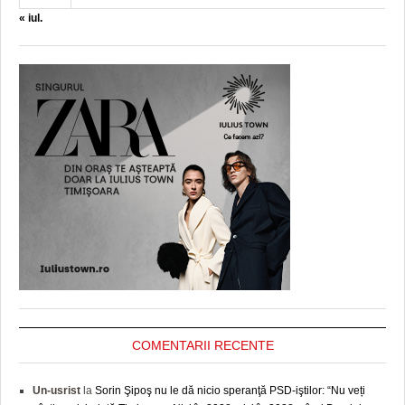
« iul.
COMENTARII RECENTE
Un-usrist
la
Sorin Şipoş nu le dă nicio speranţă PSD-iştilor: “Nu veți