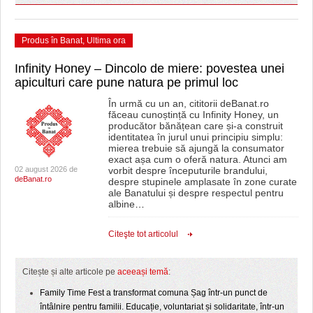
Produs în Banat
,
Ultima ora
Infinity Honey – Dincolo de miere: povestea unei
apiculturi care pune natura pe primul loc
În urmă cu un an, cititorii deBanat.ro
făceau cunoștință cu Infinity Honey, un
producător bănățean care și-a construit
identitatea în jurul unui principiu simplu:
mierea trebuie să ajungă la consumator
exact așa cum o oferă natura. Atunci am
02 august 2026 de
vorbit despre începuturile brandului,
deBanat.ro
despre stupinele amplasate în zone curate
ale Banatului și despre respectul pentru
albine
…
Citeşte tot articolul
Citește și alte articole pe
aceeași temă
:
Family Time Fest a transformat comuna Șag într-un punct de
întâlnire pentru familii. Educație, voluntariat și solidaritate, într-un