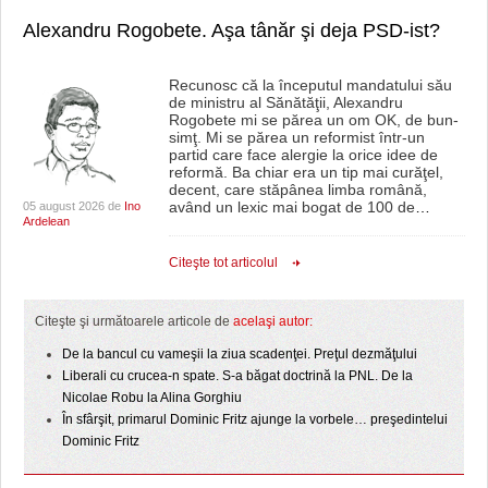
GRĂDINA TAICII DOMNULUI
CRONICĂ DE FILM
ACCIDENTE
Alexandru Rogobete. Aşa tânăr şi deja PSD-ist?
ZIARISTU’ DE TERASĂ
UNDE MERGEM
ANUNŢURI
Recunosc că la începutul mandatului său
CU OIŞTEA-N KIERKEGAARD
FILME DOCUMENTARE
INFO SI UTILE
de ministru al Sănătăţii, Alexandru
Rogobete mi se părea un om OK, de bun-
simţ. Mi se părea un reformist într-un
FINANŢĂRI DE LA A LA Z
CLIPURI VIDEO
CULTURA
partid care face alergie la orice idee de
reformă. Ba chiar era un tip mai curăţel,
PE SURSE
JOCURI ONLINE
INVATAMANT
decent, care stăpânea limba română,
având un lexic mai bogat de 100 de
…
05 august 2026 de
Ino
Ardelean
JUSTITIE
Citeşte tot articolul
FILME DOCUMENTARE
CLIPURI VIDEO
Citeşte şi următoarele articole de
acelaşi autor:
De la bancul cu vameşii la ziua scadenţei. Preţul dezmăţului
JOCURI ONLINE
Liberali cu crucea-n spate. S-a băgat doctrină la PNL. De la
Nicolae Robu la Alina Gorghiu
DIVERSE
În sfârşit, primarul Dominic Fritz ajunge la vorbele… preşedintelui
Dominic Fritz
FARMACII DIN TIMIŞOARA