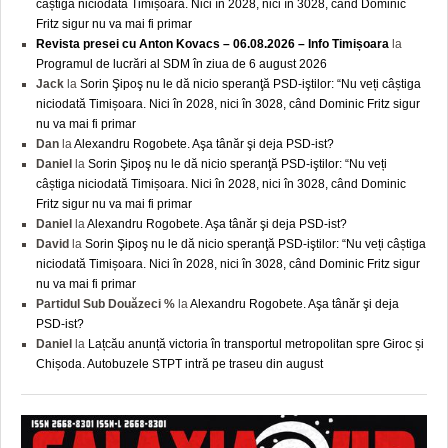
câștiga niciodată Timișoara. Nici în 2028, nici în 3028, când Dominic
Fritz sigur nu va mai fi primar
Revista presei cu Anton Kovacs – 06.08.2026 – Info Timișoara
la
Programul de lucrări al SDM în ziua de 6 august 2026
Jack
la
Sorin Şipoş nu le dă nicio speranţă PSD-iştilor: “Nu veți câștiga
niciodată Timișoara. Nici în 2028, nici în 3028, când Dominic Fritz sigur
nu va mai fi primar
Dan
la
Alexandru Rogobete. Aşa tânăr şi deja PSD-ist?
Daniel
la
Sorin Şipoş nu le dă nicio speranţă PSD-iştilor: “Nu veți
câștiga niciodată Timișoara. Nici în 2028, nici în 3028, când Dominic
Fritz sigur nu va mai fi primar
Daniel
la
Alexandru Rogobete. Aşa tânăr şi deja PSD-ist?
David
la
Sorin Şipoş nu le dă nicio speranţă PSD-iştilor: “Nu veți câștiga
niciodată Timișoara. Nici în 2028, nici în 3028, când Dominic Fritz sigur
nu va mai fi primar
Partidul Sub Douăzeci %
la
Alexandru Rogobete. Aşa tânăr şi deja
PSD-ist?
Daniel
la
Lațcău anunță victoria în transportul metropolitan spre Giroc și
Chișoda. Autobuzele STPT intră pe traseu din august