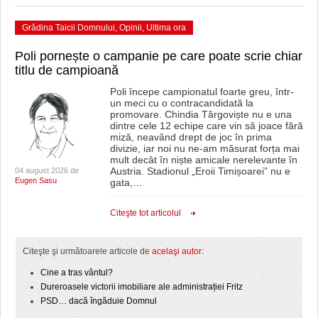
HARTA TIMIŞOAREI
Grădina Taicii Domnului
,
Opinii
,
Ultima ora
LICEE, ŞCOLI ŞI GRĂDINIŢE DIN TIMIŞ
Poli pornește o campanie pe care poate scrie chiar
PRIMĂRIILE DIN TIMIŞ
titlu de campioană
Poli începe campionatul foarte greu, într-
SFATUL MEDICULUI
un meci cu o contracandidată la
promovare. Chindia Târgoviște nu e una
SFATURI JURIDICE
dintre cele 12 echipe care vin să joace fără
miză, neavând drept de joc în prima
divizie, iar noi nu ne-am măsurat forța mai
mult decât în niște amicale nerelevante în
Austria. Stadionul „Eroii Timișoarei” nu e
04 august 2026 de
Eugen Sasu
gata,
…
Citeşte tot articolul
Citeşte şi următoarele articole de
acelaşi autor
:
Cine a tras vântul?
Dureroasele victorii imobiliare ale administrației Fritz
PSD… dacă îngăduie Domnul